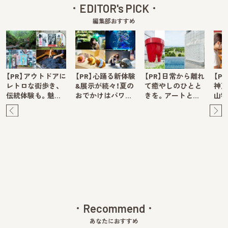
EDITOR's PICK
編集部おすすめ
【PR】アウトドアに
【PR】心踊る新体験
【PR】日常から離れ
【P
レトロな街歩き、
&展示が続々！夏の
て癒やしのひとと
神戸
伝統体験も。魅…
おでかけはパワ…
きを。アートと…
山牧
Pre
Ne
v
xt
Recommend
あなたにおすすめ