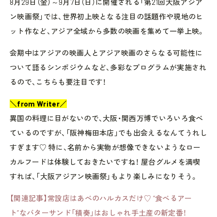
8月29日（金）～9月7日（日）に開催される「第21回大阪アジア
ン映画祭」では、世界初上映となる注目の話題作や現地のヒ
ット作など、アジア全域から多数の映画を集めて一挙上映。
会期中はアジアの映画人とアジア映画のさらなる可能性に
ついて語るシンポジウムなど、多彩なプログラムが実施され
るので、こちらも要注目です！
＼from Writer／
異国の料理に目がないので、大阪・関西万博でいろいろ食べ
ているのですが、「阪神梅田本店」でも出会えるなんてうれし
すぎます♡ 特に、名前から実物が想像できないようなロー
カルフードは体験しておきたいですね！ 屋台グルメを満喫
すれば、「大阪アジアン映画祭」もより楽しみになりそう。
【関連記事】常設店はあべのハルカスだけ♡ “食べるアー
ト”なバターサンド「積奏」はおしゃれ手土産の新定番！