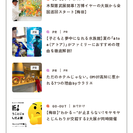
木梨憲武展開幕！万博イヤーの大阪から全
国巡回スタート【梅田】
PR
PR
PR
【子どもと夢中になれる水族館】夏の「áto
a（アトア）」がファミリーにおすすめの理
由を徹底解剖！
PR
PR
PR
ただのホテルじゃない。OMO7高知に惹か
れる7つの理由byウラリエ
GO-OUT
おでかけ
【梅田】“わかる～”が止まらない！モヤモヤ
とじんわりが交錯する2大展が同時開催