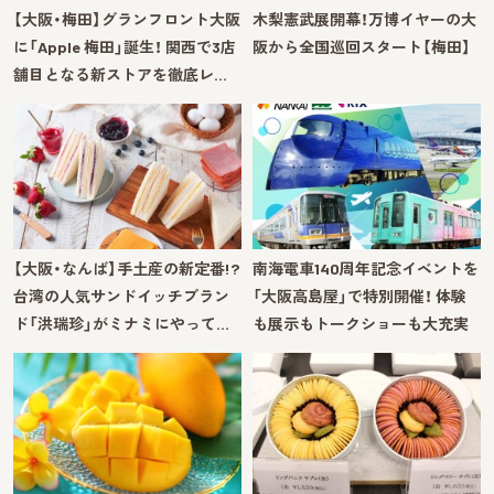
【大阪・梅田】グランフロント大阪
木梨憲武展開幕！万博イヤーの大
に「Apple 梅田」誕生！ 関西で3店
阪から全国巡回スタート【梅田】
舗目となる新ストアを徹底レ…
【大阪・なんば】手土産の新定番!?
南海電車140周年記念イベントを
台湾の人気サンドイッチブラン
「大阪高島屋」で特別開催！ 体験
ド「洪瑞珍」がミナミにやって…
も展示もトークショーも大充実