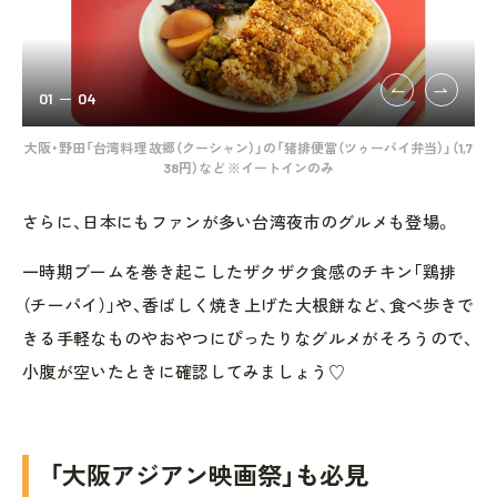
01
04
のみ
大阪・野田「台湾料理 故郷（クーシャン）」の「猪排便當（ツゥーパイ弁当）」（1,7
大
38円）など ※イートインのみ
さらに、日本にもファンが多い台湾夜市のグルメも登場。
一時期ブームを巻き起こしたザクザク食感のチキン「鶏排
（チーパイ）」や、香ばしく焼き上げた大根餅など、食べ歩きで
きる手軽なものやおやつにぴったりなグルメがそろうので、
小腹が空いたときに確認してみましょう♡
「大阪アジアン映画祭」も必見