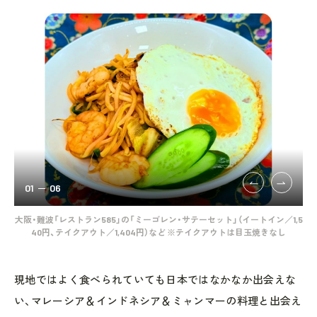
01
06
ート
大阪・難波「レストラン585」の「ミーゴレン・サテーセット」（イートイン／1,5
和
種盛
40円、テイクアウト／1,404円）など ※テイクアウトは目玉焼きなし
現地ではよく食べられていても日本ではなかなか出会えな
い、マレーシア＆インドネシア＆ミャンマーの料理と出会え