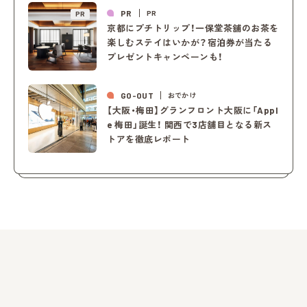
PR
PR
PR
京都にプチトリップ！一保堂茶舖のお茶を
楽しむステイはいかが？宿泊券が当たる
プレゼントキャンペーンも！
GO-OUT
おでかけ
【大阪・梅田】グランフロント大阪に「Appl
e 梅田」誕生！ 関西で3店舗目となる新ス
トアを徹底レポート