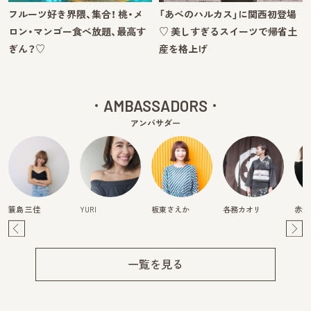
フルーツ好き界隈、集合！ 桃・メ
「あべのハルカス」に関西初登場
ロン・マンゴー食べ放題、最高す
♡ 美しすぎるスイーツで帰省土
ぎん？♡
産を格上げ
AMBASSADORS
アンバサダー
簑島 三佳
YURI
板東さえか
各務カオリ
赤澤
Pre
Ne
v
xt
一覧を見る