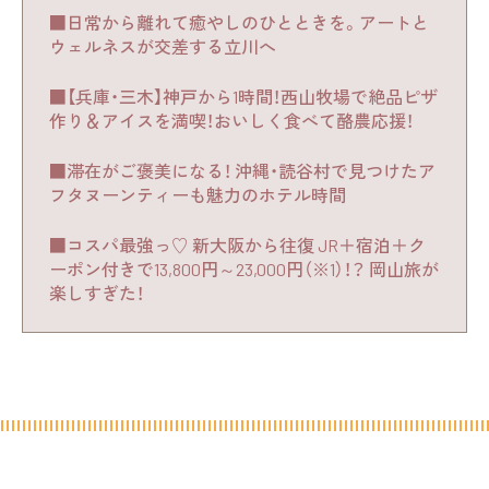
■日常から離れて癒やしのひとときを。アートと
ウェルネスが交差する立川へ
■【兵庫・三木】神戸から1時間！西山牧場で絶品ピザ
作り＆アイスを満喫！おいしく食べて酪農応援！
■滞在がご褒美になる！ 沖縄・読谷村で見つけたア
フタヌーンティーも魅力のホテル時間
■コスパ最強っ♡ 新大阪から往復 JR＋宿泊＋ク
ーポン付きで13,800円～23,000円（※1）！？ 岡山旅が
楽しすぎた！