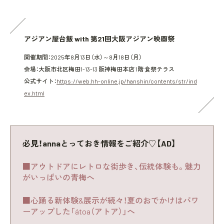
アジアン屋台飯 with 第21回大阪アジアン映画祭
開催期間：2025年8月13日（水）～8月18日（月）
会場：大阪市北区梅田1-13-13 阪神梅田本店 1階 食祭テラス
公式サイト：
https://web.hh-online.jp/hanshin/contents/str/ind
ex.html
必見！annaとっておき情報をご紹介♡【AD】
■アウトドアにレトロな街歩き、伝統体験も。魅力
がいっぱいの青梅へ
■心踊る新体験&展示が続々！夏のおでかけはパワ
ーアップした「átoa（アトア）」へ