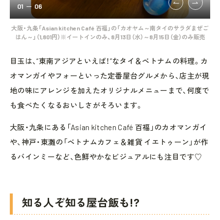
01
06
大阪・九条「Asian kitchen Café 百福」の「カオヤム～南タイのサラダまぜご
大阪
はん～」（1,801円）※イートインのみ、8月13日（水）～8月15日（金）のみ販売
目玉は、“東南アジアといえば！”なタイ＆ベトナムの料理。カ
オマンガイやフォーといった定番屋台グルメから、店主が現
地の味にアレンジを加えたオリジナルメニューまで、何度で
も食べたくなるおいしさがそろいます。
大阪・九条にある「Asian kitchen Café 百福」のカオマンガイ
や、神戸・東灘の「ベトナムカフェ＆雑貨 イエトゥーン」が作
るバインミーなど、色鮮やかなビジュアルにも注目です♡
知る人ぞ知る屋台飯も!?