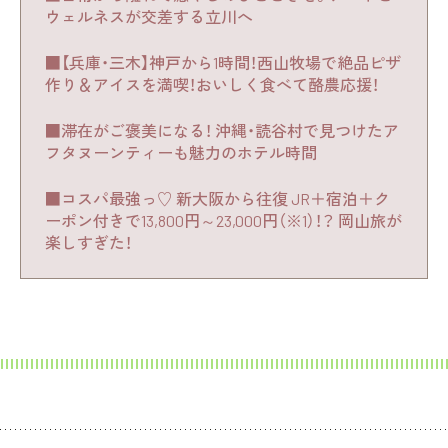
ウェルネスが交差する立川へ
■【兵庫・三木】神戸から1時間！西山牧場で絶品ピザ
作り＆アイスを満喫！おいしく食べて酪農応援！
■滞在がご褒美になる！ 沖縄・読谷村で見つけたア
フタヌーンティーも魅力のホテル時間
■コスパ最強っ♡ 新大阪から往復 JR＋宿泊＋ク
ーポン付きで13,800円～23,000円（※1）！？ 岡山旅が
楽しすぎた！