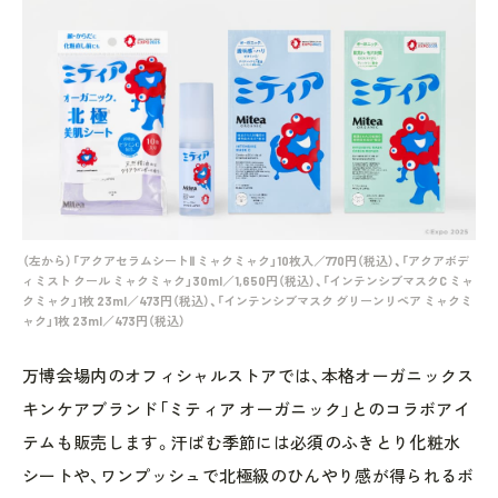
（左から）「アクアセラムシートⅡ ミャクミャク」10枚入／770円（税込）、「アクアボデ
ィミスト クール ミャクミャク」30ml／1,650円（税込）、「インテンシブマスクC ミャ
クミャク」1枚 23ml／473円（税込）、「インテンシブマスク グリーンリペア ミャクミ
ャク」1枚 23ml／473円（税込）
万博会場内のオフィシャルストアでは、本格オーガニックス
キンケアブランド「ミティア オーガニック」とのコラボアイ
テムも販売します。汗ばむ季節には必須のふきとり化粧水
シートや、ワンプッシュで北極級のひんやり感が得られるボ