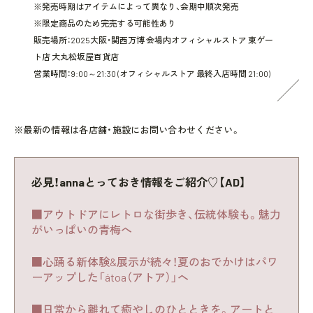
※発売時期はアイテムによって異なり、会期中順次発売
※限定商品のため完売する可能性あり
販売場所：2025大阪・関西万博 会場内オフィシャルストア 東ゲー
ト店 大丸松坂屋百貨店
営業時間：9:00～21:30 (オフィシャルストア 最終入店時間 21:00)
※最新の情報は各店舗・施設にお問い合わせください。
必見！annaとっておき情報をご紹介♡【AD】
■アウトドアにレトロな街歩き、伝統体験も。魅力
がいっぱいの青梅へ
■心踊る新体験&展示が続々！夏のおでかけはパワ
ーアップした「átoa（アトア）」へ
■日常から離れて癒やしのひとときを。アートと