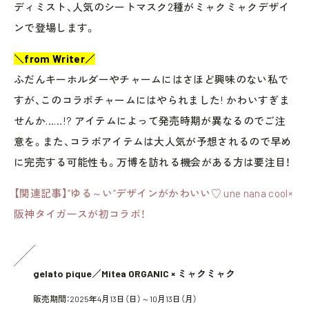
ディミスト、人気のシートマスク2種がミャクミャクデザイ
ンで登場します。
＼from Writer／
ふだんキーホルダーやチャームにはさほど興味のない私で
すが、このコラボチャームにはやられました! かわいすぎま
せんか……!? アイテムによって発売時期が異なるのでご注
意を。また、コラボアイテムは大人気が予想されるので早め
に完売する可能性も。万博を訪れる機会がある方は要注目！
【関連記事】“ゆる～い”デザインがかわいい♡ une nana cool×
阪神タイガースが初コラボ！
gelato pique／Mitea ORGANIC × ミャクミャク
販売期間：2025年4月13日（日）～10月13日（月）