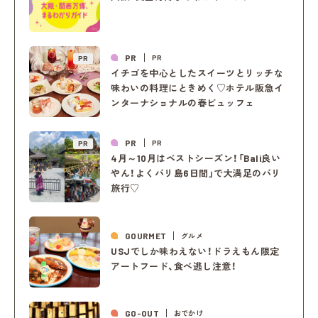
PR
PR
PR
イチゴを中心としたスイーツとリッチな
味わいの料理にときめく♡ホテル阪急イ
ンターナショナルの春ビュッフェ
PR
PR
PR
4月～10月はベストシーズン！「Bali良い
やん！よくバリ島6日間」で大満足のバリ
旅行♡
GOURMET
グルメ
USJでしか味わえない！ドラえもん限定
アートフード、食べ逃し注意！
GO-OUT
おでかけ