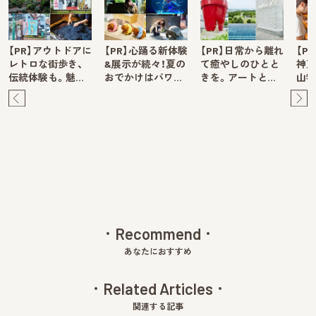
【PR】アウトドアに
【PR】心踊る新体験
【PR】日常から離れ
【P
レトロな街歩き、
&展示が続々！夏の
て癒やしのひとと
神戸
伝統体験も。魅…
おでかけはパワ…
きを。アートと…
山牧
Pre
Ne
v
xt
Recommend
あなたにおすすめ
Related Articles
関連する記事