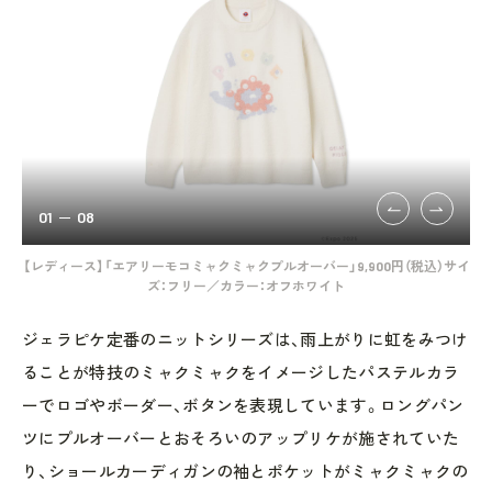
01
08
【レディース】「エアリーモコミャクミャクプルオーバー」9,900円（税込）サイ
【
ズ：フリー／カラー：オフホワイト
ジェラピケ定番のニットシリーズは、雨上がりに虹をみつけ
ることが特技のミャクミャクをイメージしたパステルカラ
ーでロゴやボーダー、ボタンを表現しています。ロングパン
ツにプルオーバーとおそろいのアップリケが施されていた
り、ショールカーディガンの袖とポケットがミャクミャクの