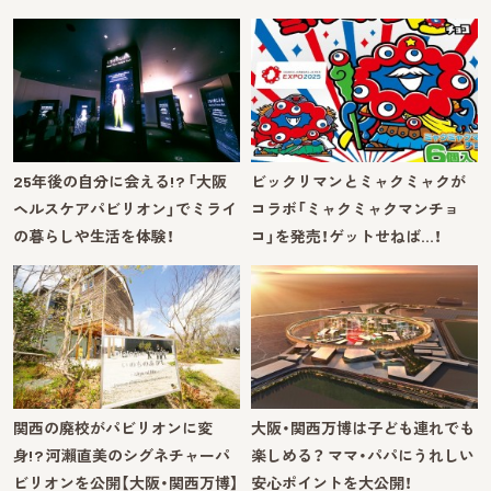
25年後の自分に会える!? 「大阪
ビックリマンとミャクミャクが
ヘルスケアパビリオン」でミライ
コラボ「ミャクミャクマンチョ
の暮らしや生活を体験！
コ」を発売！ゲットせねば…！
関西の廃校がパビリオンに変
大阪・関西万博は子ども連れでも
身!? 河瀨直美のシグネチャーパ
楽しめる？ ママ・パパにうれしい
ビリオンを公開【大阪・関西万博】
安心ポイントを大公開！