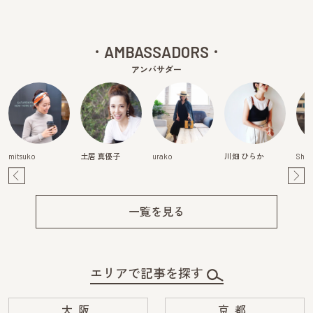
AMBASSADORS
アンバサダー
mitsuko
土居 真優子
urako
川畑 ひらか
Shiz
Pre
Ne
v
xt
一覧を見る
エリアで記事を探す
大阪
京都