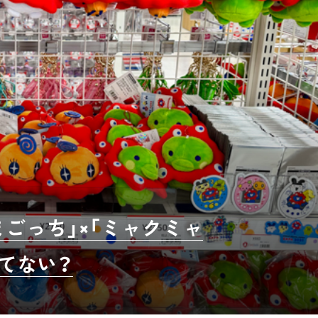
ごっち」×「ミャクミャ
てない？