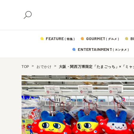
FEATURE
GOURMET
B
( 特集 )
( グルメ )
ENTERTAINMENT
( エンタメ )
TOP
おでかけ
大阪・関西万博限定「たまごっち」×「ミャ