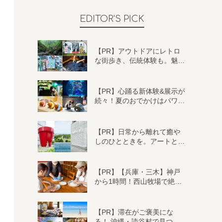
EDITOR'S PICK
【PR】アウトドアにレトロ
な街歩き、伝統体験も。魅…
【PR】心踊る新体験&展示が
続々！夏のおでかけはパワ…
【PR】日常から離れて癒や
しのひとときを。アートと…
【PR】【兵庫・三木】神戸
から1時間！西山牧場で絶…
【PR】滞在がご褒美にな
る！ 沖縄・読谷村で見つ…