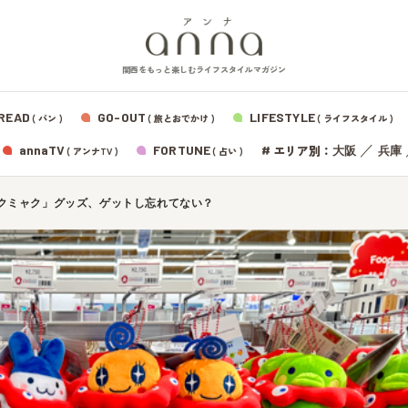
関西をもっと楽しむライフスタイルマガジン
READ
GO-OUT
LIFESTYLE
( パン )
( 旅とおでかけ )
( ライフスタイル )
エリア別：
annaTV
FORTUNE
#
／
大阪
兵庫
( アンナTV )
( 占い )
クミャク」グッズ、ゲットし忘れてない？