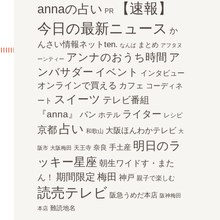
【速報】
annaの占い
PR
今日の最新ニュース
か
んさい情報ネットten.
まとめ
なんば
アフタヌ
アンナのおうち時間
ア
ーンティー
ンバサダー
イベント
インタビュー
オンラインで買える
カフェ
コーディネ
スイーツ
テレビ番組
ート
ライター
『anna』
パン
ホテル
レシピ
占い
京都
大阪ほんわかテレビ
和歌山
大
明日のラ
手土産
奈良
天王寺
阪市
大阪梅田
ッキー星座
朝生ワイドす・また
期間限定
梅田
ん！
神戸
親子で楽しむ
読売テレビ
阪急うめだ本店
阪神梅田
難読地名
本店