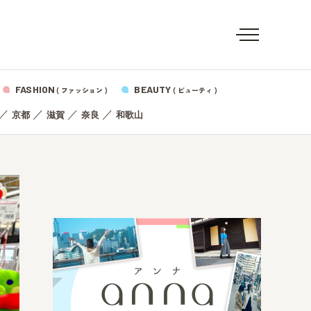
FASHION
BEAUTY
( ファッション )
( ビューティ )
／
／
／
／
京都
滋賀
奈良
和歌山