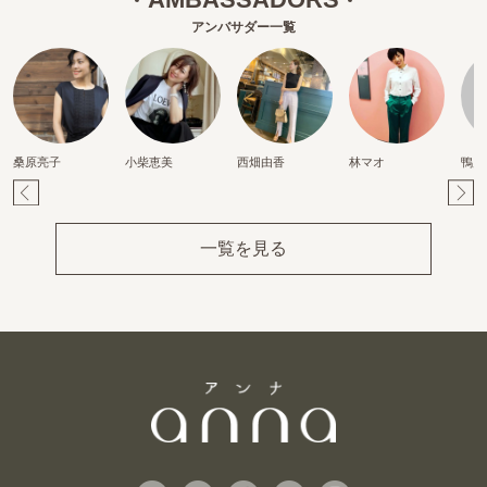
アンバサダー一覧
桑原亮子
小柴恵美
西畑由香
林マオ
鴨川
Pr
Ne
ev
xt
一覧を見る