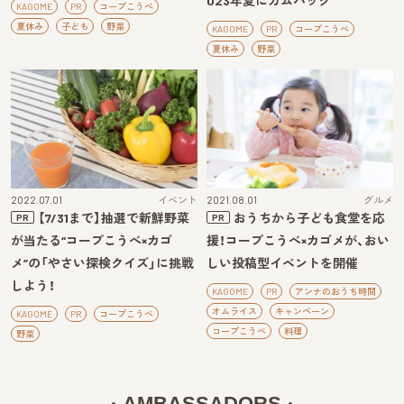
023年夏にカムバック
KAGOME
PR
コープこうべ
夏休み
子ども
野菜
KAGOME
PR
コープこうべ
夏休み
野菜
2022.07.01
イベント
2021.08.01
グルメ
【7/31まで】抽選で新鮮野菜
おうちから子ども食堂を応
PR
PR
が当たる“コープこうべ×カゴ
援！コープこうべ×カゴメが、おい
メ”の「やさい探検クイズ」に挑戦
しい投稿型イベントを開催
しよう！
KAGOME
PR
アンナのおうち時間
オムライス
キャンペーン
KAGOME
PR
コープこうべ
コープこうべ
料理
野菜
AMBASSADORS