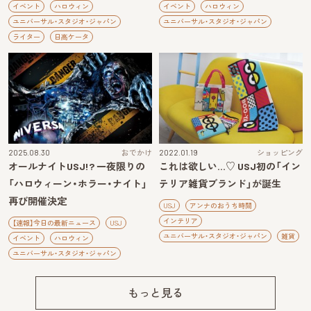
イベント
ハロウィン
イベント
ハロウィン
ユニバーサル・スタジオ・ジャパン
ユニバーサル・スタジオ・ジャパン
ライター
日高ケータ
2025.08.30
おでかけ
2022.01.19
ショッピング
オールナイトUSJ!? 一夜限りの
これは欲しい…♡ USJ初の「イン
「ハロウィーン・ホラー・ナイト」
テリア雑貨ブランド」が誕生
再び開催決定
USJ
アンナのおうち時間
インテリア
【速報】今日の最新ニュース
USJ
ユニバーサル・スタジオ・ジャパン
雑貨
イベント
ハロウィン
ユニバーサル・スタジオ・ジャパン
もっと見る