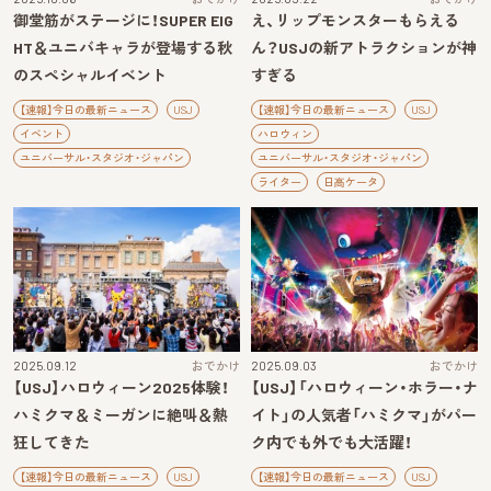
御堂筋がステージに！SUPER EIG
え、リップモンスターもらえる
HT＆ユニバキャラが登場する秋
ん？USJの新アトラクションが神
のスペシャルイベント
すぎる
【速報】今日の最新ニュース
USJ
【速報】今日の最新ニュース
USJ
イベント
ハロウィン
ユニバーサル・スタジオ・ジャパン
ユニバーサル・スタジオ・ジャパン
ライター
日高ケータ
2025.09.12
おでかけ
2025.09.03
おでかけ
【USJ】ハロウィーン2025体験！
【USJ】「ハロウィーン・ホラー・ナ
ハミクマ＆ミーガンに絶叫＆熱
イト」の人気者「ハミクマ」がパー
狂してきた
ク内でも外でも大活躍！
【速報】今日の最新ニュース
USJ
【速報】今日の最新ニュース
USJ