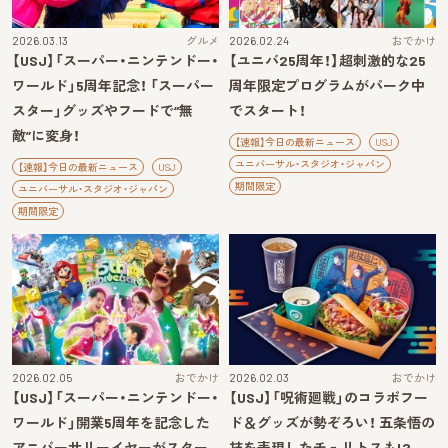
2026.03.13
グルメ
2026.02.24
おでかけ
【USJ】「スーパー・ニンテンドー・
【ユニバ25周年！】超刺激的な25
ワールド」5周年記念！ 「スーパー
周年限定プログラムがパーク中
スター」グッズやフードで“無
でスタート！
敵”に変身！
【速報】今日の最新ニュース
USJ
ユニバーサル・スタジオ・ジャパン
【速報】今日の最新ニュース
USJ
期間限定
ユニバーサル・スタジオ・ジャパン
期間限定
2026.02.05
おでかけ
2026.02.03
おでかけ
【USJ】「スーパー・ニンテンドー・
【USJ】「呪術廻戦」のコラボフー
ワールド」開業5周年を記念した
ド＆グッズが勢ぞろい！ 五条悟の
アニバーサリーイヤーがスター
技を表現したチュリトスも!?