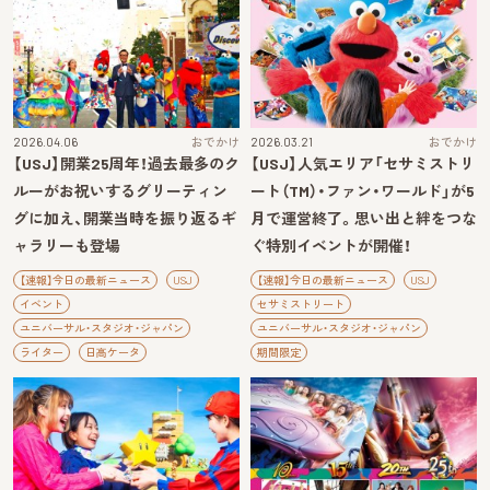
2026.04.06
おでかけ
2026.03.21
おでかけ
【USJ】開業25周年！過去最多のク
【USJ】人気エリア「セサミストリ
ルーがお祝いするグリーティン
ート（TM）・ファン・ワールド」が5
グに加え、開業当時を振り返るギ
月で運営終了。思い出と絆をつな
ャラリーも登場
ぐ特別イベントが開催！
【速報】今日の最新ニュース
USJ
【速報】今日の最新ニュース
USJ
イベント
セサミストリート
ユニバーサル・スタジオ・ジャパン
ユニバーサル・スタジオ・ジャパン
ライター
日高ケータ
期間限定