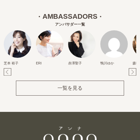
AMBASSADORS
アンバサダー一覧
芝本 裕子
ERI
赤澤聖子
鴨川ゆか
森映
Pr
Ne
ev
xt
一覧を見る