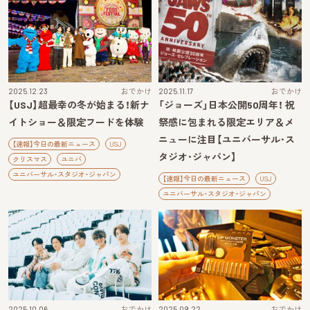
2025.12.23
おでかけ
2025.11.17
おでかけ
【USJ】超最幸の冬が始まる！新ナ
「ジョーズ」日本公開50周年！ 祝
イトショー＆限定フードを体験
祭感に包まれる限定エリア＆メ
ニューに注目【ユニバーサル･ス
【速報】今日の最新ニュース
USJ
タジオ･ジャパン】
クリスマス
ユニバ
ユニバーサル・スタジオ・ジャパン
【速報】今日の最新ニュース
USJ
ユニバーサル・スタジオ・ジャパン
2025.10.06
おでかけ
2025.09.22
おでかけ