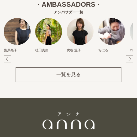
AMBASSADORS
アンバサダー一覧
桑原亮子
植田真由
虎谷 温子
ちはる
YUR
Pr
Ne
ev
xt
一覧を見る