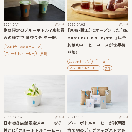
2024.04.11
グルメ
2023.04.02
グルメ
期間限定のブルーボトル？京都最
【京都・蹴上】にオープンした「Blu
古の禅寺で“抹茶ラテ”を一服。
e Bottle Studio - Kyoto -」に予
約制のコーヒーコースが世界初
【速報】今日の最新ニュース
登場！
ブルーボトルコーヒー
京都
2023年オープン
コーヒー
ブルーボトルコーヒー
京都
2022.09.05
グルメ
2021.03.01
グルメ
日本初＆店舗限定メニューも♡
ブルーボトルコーヒーが神戸阪
神戸に「ブルーボトルコーヒー」
急で初のポップアップストアを