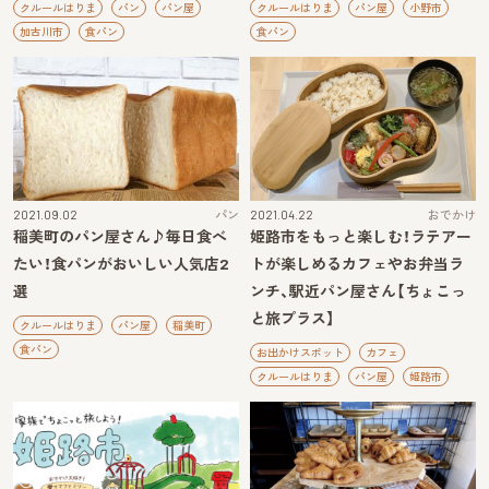
クルールはりま
パン
パン屋
クルールはりま
パン屋
小野市
加古川市
食パン
食パン
2021.09.02
パン
2021.04.22
おでかけ
稲美町のパン屋さん♪毎日食べ
姫路市をもっと楽しむ！ラテアー
たい！食パンがおいしい人気店2
トが楽しめるカフェやお弁当ラ
選
ンチ、駅近パン屋さん【ちょこっ
と旅プラス】
クルールはりま
パン屋
稲美町
食パン
お出かけスポット
カフェ
クルールはりま
パン屋
姫路市