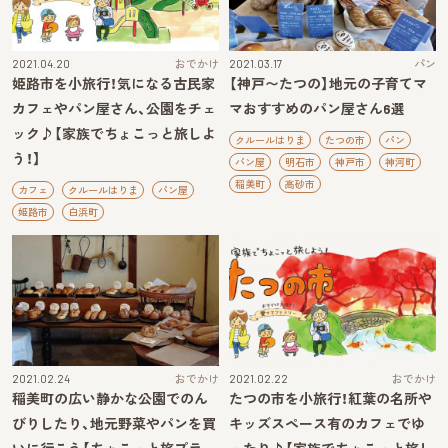
2021.04.20
おでかけ
2021.03.17
パン
姫路市を小旅行！気になる古民家
【神戸〜たつの】地元の子育てマ
カフェやパン屋さん、公園をチェ
マおすすめのパン屋さん6選
ック♪【家族でちょこっと旅しよ
クルールはりま
たつの市
パン
う！】
パン屋
明石市
神戸市
神河町
稲美町
高砂市
カフェ
クルールはりま
パン屋
姫路市
白浜町
2021.02.24
おでかけ
2021.02.22
おでかけ
稲美町の広い静かな公園でのん
たつの市を小旅行！紅葉の名所や
びりしたり、地元野菜やパンを買
キッズスペース有のカフェでゆ