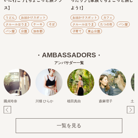
いに行こう【ちょこっと旅プラ
ったり♪【家族でちょこっと旅し
ス】
よう！】
うどん
お出かけスポット
お出かけスポット
カフェ
クルールはりま
ケーキ
そば
クルールはりま
たつの市
パン屋
パン屋
公園
加古郡
子育て
東山公園
AMBASSADORS
アンバサダー一覧
國貞玲奈
川畑 ひらか
植田真由
森麻理子
土居
Pr
Ne
ev
xt
一覧を見る