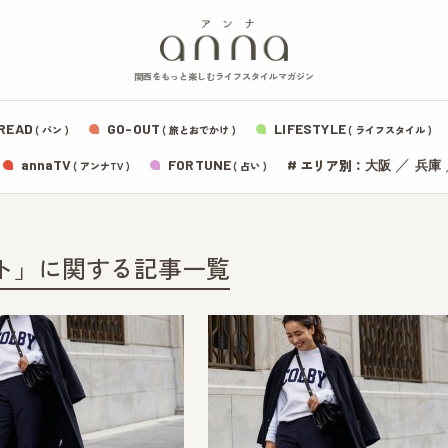
関西をもっと楽しむライフスタイルマガジン
READ
GO-OUT
LIFESTYLE
( パン )
( 旅とおでかけ )
( ライフスタイル )
エリア別：
annaTV
FORTUNE
#
／
大阪
兵庫
( アンナTV )
( 占い )
ト」に関する記事一覧