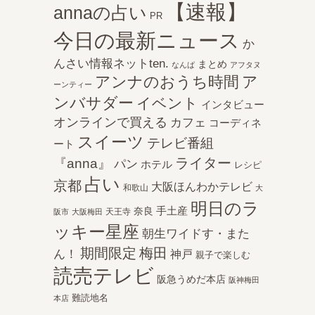
【速報】
annaの占い
PR
今日の最新ニュース
か
んさい情報ネットten.
まとめ
なんば
アフタヌ
アンナのおうち時間
ア
ーンティー
ンバサダー
イベント
インタビュー
オンラインで買える
カフェ
コーディネ
スイーツ
テレビ番組
ート
ライター
『anna』
パン
ホテル
レシピ
占い
京都
大阪ほんわかテレビ
和歌山
大
明日のラ
手土産
奈良
天王寺
阪市
大阪梅田
ッキー星座
朝生ワイドす・また
期間限定
梅田
ん！
神戸
親子で楽しむ
読売テレビ
阪急うめだ本店
阪神梅田
難読地名
本店