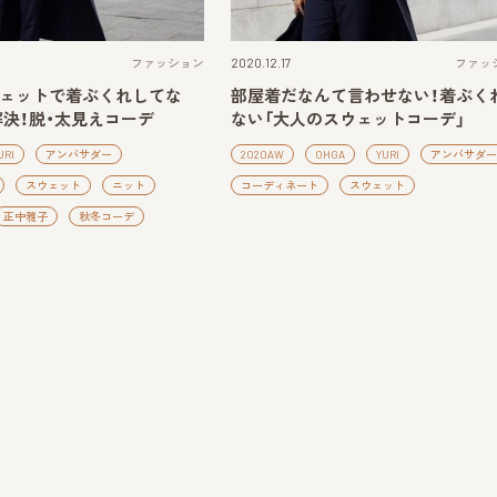
ファッション
2020.12.17
ファッ
ウェットで着ぶくれしてな
部屋着だなんて言わせない！着ぶく
決！脱・太見えコーデ
ない「大人のスウェットコーデ」
URI
アンバサダー
2020AW
OHGA
YURI
アンバサダー
スウェット
ニット
コーディネート
スウェット
正中雅子
秋冬コーデ