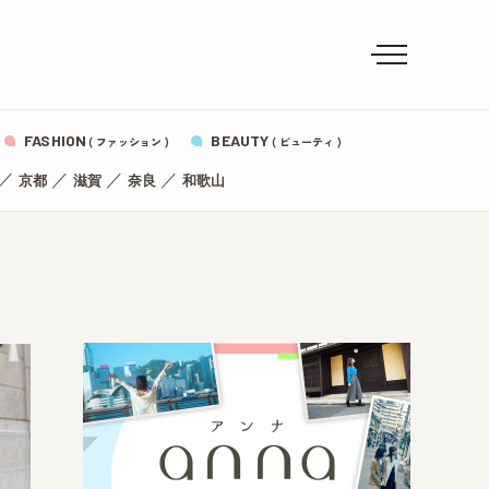
FASHION
BEAUTY
( ファッション )
( ビューティ )
／
／
／
／
京都
滋賀
奈良
和歌山