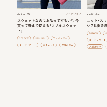
2021.01.09
ファッション
2020.12.27
スウェットなのに上品ってずるい♡ 今
ニット・ス
買って春まで使える「フリルスウェッ
い？お悩み解
ト」
2020AW
Y
2020AW
UNMINOU
アンバサダー
コーディネート
コーディネート
スウェット
大橋あゆみ
大橋あゆみ