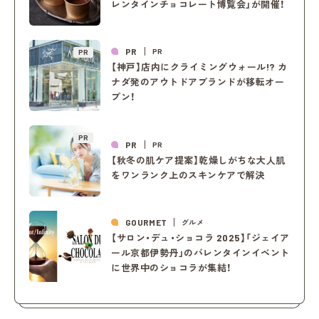
レンタインチョコレート博覧会」が開催！
PR
PR
PR
【神戸】店内にクライミングウォール!? カ
ナダ発のアウトドアブランドが移転オー
プン！
PR
PR
PR
【秋冬の肌ケア提案】乾燥しがちな大人肌
をワンランク上のスキンケアで解決
GOURMET
グルメ
【サロン・デュ・ショコラ 2025】「ジェイア
ール京都伊勢丹」のバレンタインイベント
に世界中のショコラが集結！