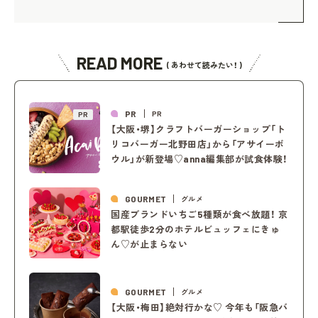
READ MORE
( あわせて読みたい！ )
PR
PR
PR
【大阪・堺】クラフトバーガーショップ「ト
リコバーガー北野田店」から「アサイーボ
ウル」が新登場♡anna編集部が試食体験！
GOURMET
グルメ
国産ブランドいちご5種類が食べ放題！ 京
都駅徒歩2分のホテルビュッフェにきゅ
ん♡が止まらない
GOURMET
グルメ
【大阪・梅田】絶対行かな♡ 今年も「阪急バ