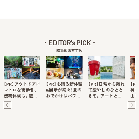
EDITOR's PICK
編集部おすすめ
【PR】アウトドアに
【PR】心踊る新体験
【PR】日常から離れ
【P
レトロな街歩き、
&展示が続々！夏の
て癒やしのひとと
神戸
伝統体験も。魅…
おでかけはパワ…
きを。アートと…
山牧
Pre
Ne
v
xt