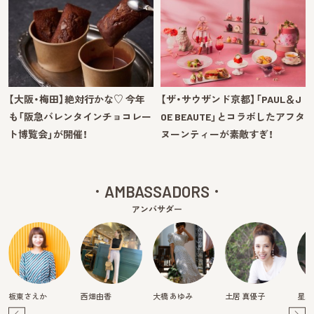
【大阪・梅田】絶対行かな♡ 今年
【ザ・サウザンド京都】「PAUL＆J
も「阪急バレンタインチョコレー
OE BEAUTE」とコラボしたアフタ
ト博覧会」が開催！
ヌーンティーが素敵すぎ！
AMBASSADORS
アンバサダー
板東さえか
西畑由香
大橋 あゆみ
土居 真優子
星野