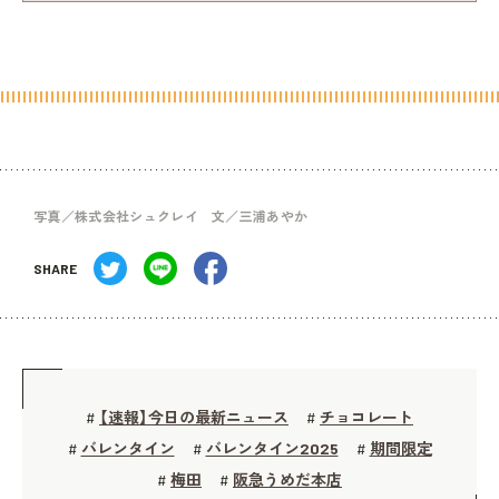
写真／株式会社シュクレイ 文／三浦あやか
SHARE
【速報】今日の最新ニュース
チョコレート
#
#
バレンタイン
バレンタイン2025
期間限定
#
#
#
梅田
阪急うめだ本店
#
#