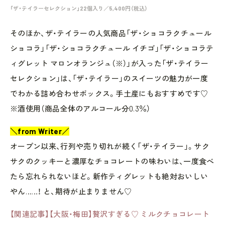
「ザ・テイラーセレクション」22個入り／5,400円（税込）
そのほか、ザ・テイラーの人気商品「ザ・ショコラクチュール
ショコラ」「ザ・ショコラクチュール イチゴ」「ザ・ショコラテ
ィグレット マロンオランジュ（※）」が入った「ザ・テイラー
セレクション」は、「ザ・テイラー」のスイーツの魅力が一度
でわかる詰め合わせボックス。手土産にもおすすめです♡
※酒使用（商品全体のアルコール分0.3％）
＼from Writer／
オープン以来、行列や売り切れが続く「ザ・テイラー」。サク
サクのクッキーと濃厚なチョコレートの味わいは、一度食べ
たら忘れられないほど。新作ティグレットも絶対おいしい
やん……！ と、期待が止まりません♡
【関連記事】【大阪・梅田】贅沢すぎる♡ ミルクチョコレート