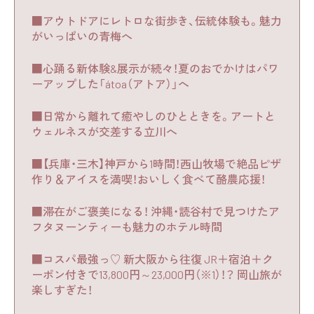
■アウトドアにレトロな街歩き、伝統体験も。魅力
がいっぱいの青梅へ
■心踊る新体験&展示が続々！夏のおでかけはパワ
ーアップした「átoa（アトア）」へ
■日常から離れて癒やしのひとときを。アートと
ウェルネスが交差する立川へ
■【兵庫・三木】神戸から1時間！西山牧場で絶品ピザ
作り＆アイスを満喫！おいしく食べて酪農応援！
■滞在がご褒美になる！ 沖縄・読谷村で見つけたア
フタヌーンティーも魅力のホテル時間
■コスパ最強っ♡ 新大阪から往復 JR＋宿泊＋ク
ーポン付きで13,800円～23,000円（※1）！？ 岡山旅が
楽しすぎた！