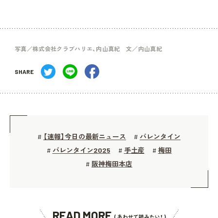
写真／株式会社クラブハリエ、内山真紀 文／内山真紀
SHARE
【速報】今日の最新ニュース
バレンタイン
#
#
バレンタイン2025
手土産
梅田
#
#
#
阪神梅田本店
#
READ MORE
( あわせて読みたい！ )