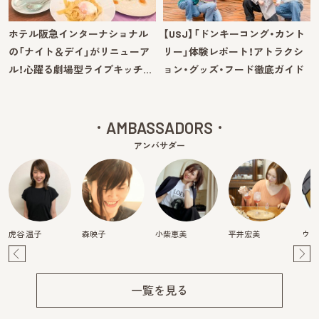
ホテル阪急インターナショナル
【USJ】「ドンキーコング・カント
の「ナイト＆デイ」がリニューア
リー」体験レポート！アトラクシ
ル！心躍る劇場型ライブキッチ…
ョン・グッズ・フード徹底ガイド
AMBASSADORS
アンバサダー
虎谷 温子
森映子
小柴恵美
平井宏美
ウラ
Pre
Ne
v
xt
一覧を見る