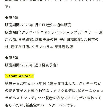
ア」
◆第2弾
販売期間：2025年1月10日（金）～通年販売
販売場所：クラブハリエオンラインショップ、ラ コリーナ近
江八幡、日牟禮館、彦根美濠の舎、守山玻璃絵館、八日市の
杜、近江八幡店、クラブハリエ 草津近鉄店
◆第3弾
販売期間：2025年 近日発表予定！
＼from Writer／
構想から20年という年月に驚かされました。クッキーなど
の焼き菓子とも違う独特なサクサク食感に、ビターなショコ
ラがベストマッチ。anna読者のみなさんにもぜひ味わって
もらいたい、新感覚のバームクーヘンです。