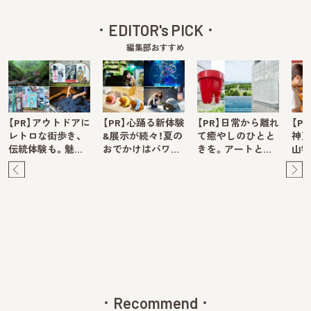
EDITOR's PICK
編集部おすすめ
【PR】アウトドアに
【PR】心踊る新体験
【PR】日常から離れ
【P
レトロな街歩き、
&展示が続々！夏の
て癒やしのひとと
神戸
伝統体験も。魅…
おでかけはパワ…
きを。アートと…
山牧
Pre
Ne
v
xt
Recommend