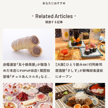
あなたにおすすめ
Related Articles
関連する記事
⾚福運営「五⼗鈴茶屋」が阪急う
【大阪】ひとり飲みOK！行列寿司
めだ本店にPOPUP出店！ 関⻄初
居酒屋「さしす」が新梅田食道街
登場「チョコあんコルネ」など…
にオープン