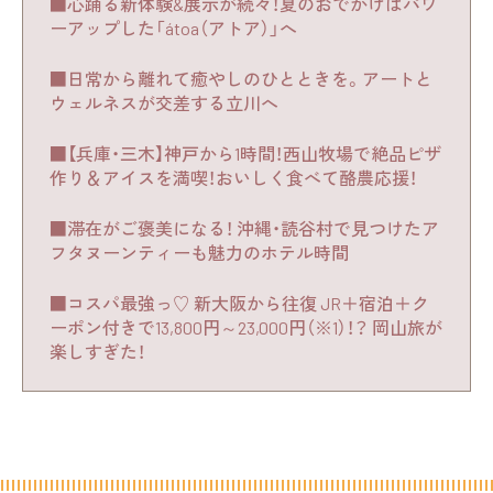
■心踊る新体験&展示が続々！夏のおでかけはパワ
ーアップした「átoa（アトア）」へ
■日常から離れて癒やしのひとときを。アートと
ウェルネスが交差する立川へ
■【兵庫・三木】神戸から1時間！西山牧場で絶品ピザ
作り＆アイスを満喫！おいしく食べて酪農応援！
■滞在がご褒美になる！ 沖縄・読谷村で見つけたア
フタヌーンティーも魅力のホテル時間
■コスパ最強っ♡ 新大阪から往復 JR＋宿泊＋ク
ーポン付きで13,800円～23,000円（※1）！？ 岡山旅が
楽しすぎた！