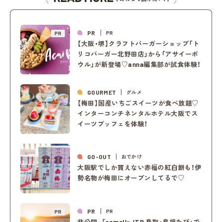
PR
PR
PR
【大阪・堺】クラフトバーガーショップ「ト
リコバーガー北野田店」から「アサイーボ
ウル」が新登場♡anna編集部が試食体験！
GOURMET
グルメ
【梅田】国産いちごスイーツが食べ放題♡
インターコンチネンタルホテル大阪でス
イーツブッフェを体験！
GO-OUT
おでかけ
大阪駅でしか買えない赤福の紅白餅も！伊
勢名物が梅田にオープンしてるで♡
PR
PR
PR
非公開: 「camell×JTB 鳥取・島根たび」で