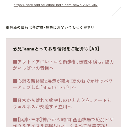
https://note-tabi.sekaiichi-hero.com/news/20241130/
※最新の情報は各店舗・施設にお問い合わせください。
必見！annaとっておき情報をご紹介♡【AD】
■アウトドアにレトロな街歩き、伝統体験も。魅力
がいっぱいの青梅へ
■心踊る新体験&展示が続々！夏のおでかけはパワ
ーアップした「átoa（アトア）」へ
■日常から離れて癒やしのひとときを。アートと
ウェルネスが交差する立川へ
■【兵庫・三木】神戸から1時間！西山牧場で絶品ピザ
作り＆アイスを満喫！おいしく食べて酪農応援！