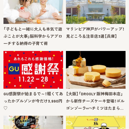
「子どもと一緒に大人も本気で遊
マリンピア神戸がパワーアップ！
ぶことが大事」脳科学からアプロ
見どころ＆注目店3選【兵庫】
ーチする納得の子育て術
GU感謝祭が始まるで～！軽くてあ
【大阪】「DROOLY 阪神梅田本店」
ったかブルゾンが今だけ3,990円
から新作チーズケーキ登場！ゴル
♡
ゴンゾーラ×ハチミツはたまら…