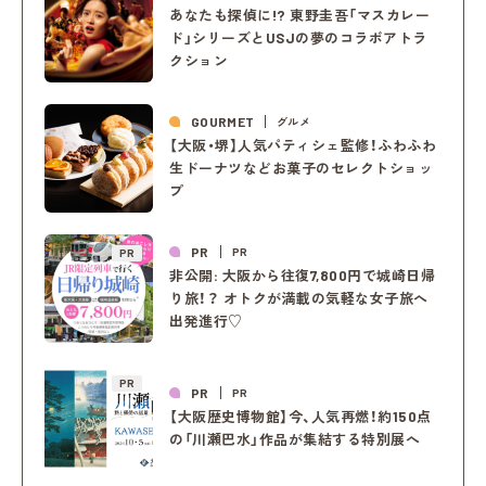
あなたも探偵に!? 東野圭吾「マスカレー
ド」シリーズとUSJの夢のコラボアトラ
クション
GOURMET
グルメ
【大阪・堺】人気パティシェ監修！ふわふわ
生ドーナツなどお菓子のセレクトショッ
プ
PR
PR
PR
非公開: 大阪から往復7,800円で城崎日帰
り旅！？ オトクが満載の気軽な女子旅へ
出発進行♡
PR
PR
PR
【大阪歴史博物館】今、人気再燃！約150点
の「川瀬巴水」作品が集結する特別展へ