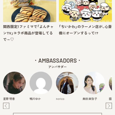
関西限定！ファミマで「よんチャ
「ちいかわ」のラーメン店が、心斎
ンTV」コラボ商品が登場してる
橋にオープンするって!?
で～♡
AMBASSADORS
アンバサダー
星野 明香
鴨川ゆか
norico
奥田 麻弥子
國貞
Pre
Ne