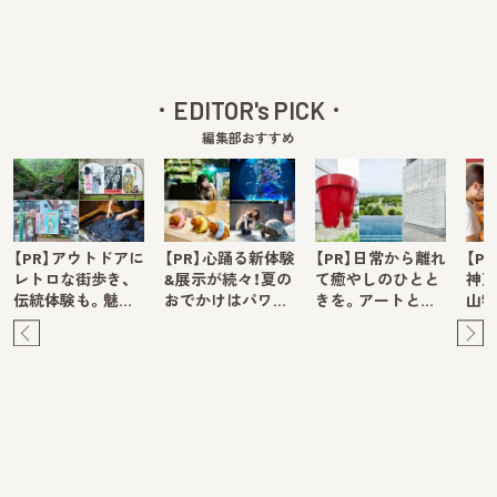
EDITOR's PICK
編集部おすすめ
【PR】アウトドアに
【PR】心踊る新体験
【PR】日常から離れ
【P
レトロな街歩き、
&展示が続々！夏の
て癒やしのひとと
神戸
伝統体験も。魅…
おでかけはパワ…
きを。アートと…
山牧
Pre
Ne
v
xt