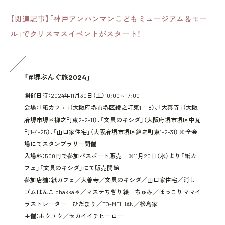
【関連記事】「神戸アンパンマンこどもミュージアム＆モー
ル」でクリスマスイベントがスタート！
「#堺ぶんぐ旅2024」
開催日時：2024年11月30日（土）10:00～17:00
会場：「紙カフェ」（大阪府堺市堺区綾之町東1-1-8）、「大善寺」（大阪
府堺市堺区柳之町東2-2-11）、「文具のキシダ」（大阪府堺市堺区中瓦
町1-4-25）、「山口家住宅」（大阪府堺市堺区錦之町東1-2-31） ※全会
場にてスタンプラリー開催
入場料：500円で参加パスポート販売 ※11月20日（水）より「紙カ
フェ」「文具のキシダ」にて販売開始
参加店舗：紙カフェ／大善寺／文具のキシダ／山口家住宅／消し
ゴムはんこ chakka＊／マステちぎり絵 ちゅみ／ほっこりママイ
ラストレーター ひだまり／TO-MEI HAN／松島家
主催：ホウユウ／セカイイチヒーロー