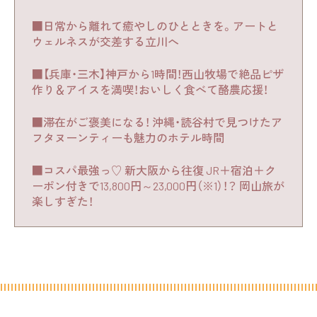
■日常から離れて癒やしのひとときを。アートと
ウェルネスが交差する立川へ
■【兵庫・三木】神戸から1時間！西山牧場で絶品ピザ
作り＆アイスを満喫！おいしく食べて酪農応援！
■滞在がご褒美になる！ 沖縄・読谷村で見つけたア
フタヌーンティーも魅力のホテル時間
■コスパ最強っ♡ 新大阪から往復 JR＋宿泊＋ク
ーポン付きで13,800円～23,000円（※1）！？ 岡山旅が
楽しすぎた！