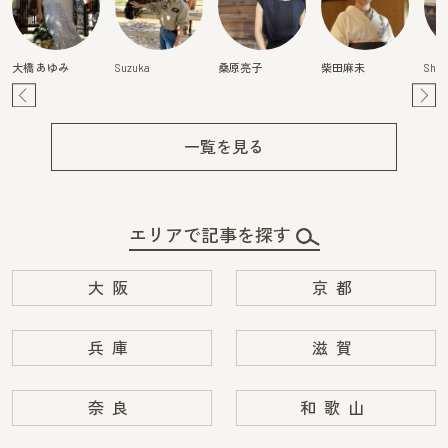
大橋 あゆみ
Suzuka
桑原亮子
柴田麻未
Shiz
Pre
Ne
v
xt
一覧を見る
エリアで記事を探す
大阪
京都
兵庫
滋賀
奈良
和歌山