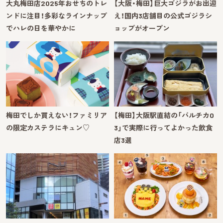
大丸梅田店2025年おせちのトレ
【大阪・梅田】巨大ゴジラがお出迎
ンドに注目！多彩なラインナップ
え！国内3店舗目の公式ゴジラシ
でハレの日を華やかに
ョップがオープン
梅田でしか買えない！ファミリア
【梅田】大阪駅直結の「バルチカ0
の限定カステラにキュン♡
3」で実際に行ってよかった飲食
店3選