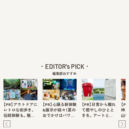
EDITOR's PICK
編集部おすすめ
【PR】アウトドアに
【PR】心踊る新体験
【PR】日常から離れ
【P
レトロな街歩き、
&展示が続々！夏の
て癒やしのひとと
神戸
伝統体験も。魅…
おでかけはパワ…
きを。アートと…
山牧