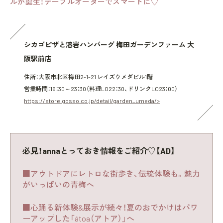
ルが誕生！テーブルオーダーでスマートに♡
シカゴピザと溶岩ハンバーグ 梅田ガーデンファーム 大
阪駅前店
住所：大阪市北区梅田2-1-21 レイズウメダビル1階
営業時間：16：30～23：30（料理LO22：30、ドリンクLO23：00）
https://store.gosso.co.jp/detail/garden_umeda/>
必見！annaとっておき情報をご紹介♡【AD】
■アウトドアにレトロな街歩き、伝統体験も。魅力
がいっぱいの青梅へ
■心踊る新体験&展示が続々！夏のおでかけはパワ
ーアップした「átoa（アトア）」へ