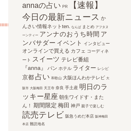
【速報】
annaの占い
PR
今日の最新ニュース
か
んさい情報ネットten.
まとめ
なんば
アフタヌ
アンナのおうち時間
ア
ーンティー
ンバサダー
イベント
インタビュー
オンラインで買える
カフェ
コーディネ
スイーツ
テレビ番組
ート
ライター
『anna』
パン
ホテル
レシピ
占い
京都
大阪ほんわかテレビ
和歌山
大
明日のラ
手土産
奈良
天王寺
阪市
大阪梅田
ッキー星座
朝生ワイドす・また
期間限定
梅田
ん！
神戸
親子で楽しむ
読売テレビ
阪急うめだ本店
阪神梅田
難読地名
本店