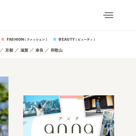
FASHION
BEAUTY
( ファッション )
( ビューティ )
／
／
／
／
京都
滋賀
奈良
和歌山