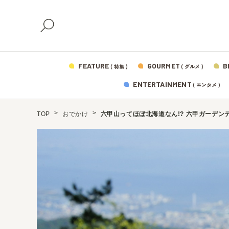
FEATURE
GOURMET
B
( 特集 )
( グルメ )
ENTERTAINMENT
( エンタメ )
TOP
おでかけ
六甲山ってほぼ北海道なん!? 六甲ガーデ