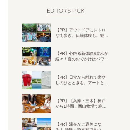
EDITOR'S PICK
【PR】アウトドアにレトロ
な街歩き、伝統体験も。魅…
【PR】心踊る新体験&展示が
続々！夏のおでかけはパワ…
【PR】日常から離れて癒や
しのひとときを。アートと…
【PR】【兵庫・三木】神戸
から1時間！西山牧場で絶…
【PR】滞在がご褒美にな
る！ 沖縄・読谷村で見つ…