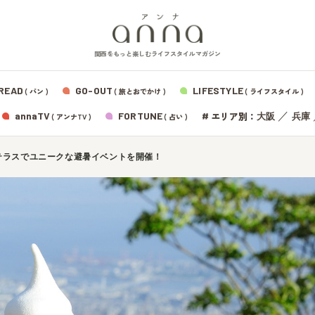
関西をもっと楽しむライフスタイルマガジン
READ
GO-OUT
LIFESTYLE
( パン )
( 旅とおでかけ )
( ライフスタイル )
エリア別：
annaTV
FORTUNE
#
／
大阪
兵庫
( アンナTV )
( 占い )
ンテラスでユニークな避暑イベントを開催！