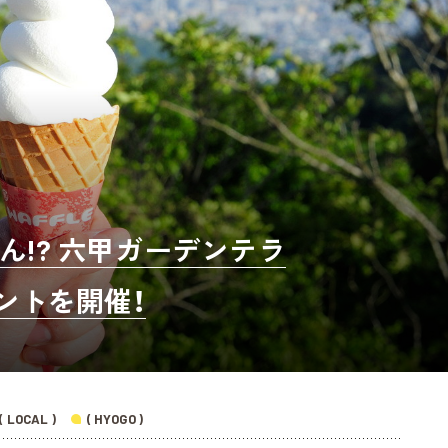
!? 六甲ガーデンテラ
ントを開催！
( LOCAL )
( HYOGO )