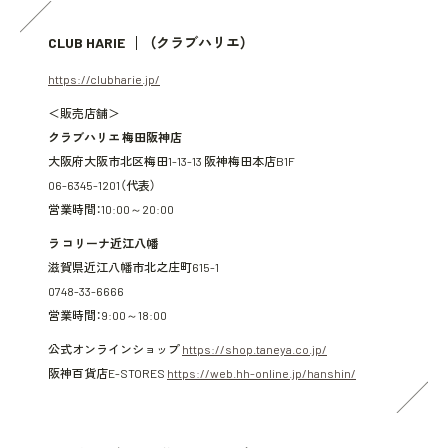
CLUB HARIE
（クラブハリエ）
https://clubharie.jp/
＜販売店舗＞
クラブハリエ 梅田阪神店
大阪府大阪市北区梅田1-13-13 阪神梅田本店B1F
06-6345-1201（代表）
営業時間：10:00～20:00
ラ コリーナ近江八幡
滋賀県近江八幡市北之庄町615-1
0748-33-6666
営業時間：9:00～18:00
公式オンラインショップ
https://shop.taneya.co.jp/
阪神百貨店E-STORES
https://web.hh-online.jp/hanshin/