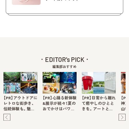
EDITOR's PICK
編集部おすすめ
【PR】アウトドアに
【PR】心踊る新体験
【PR】日常から離れ
【P
レトロな街歩き、
&展示が続々！夏の
て癒やしのひとと
神戸
伝統体験も。魅…
おでかけはパワ…
きを。アートと…
山牧
Pre
Ne