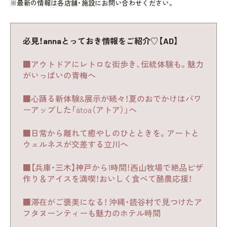
※最新の情報は各店舗・施設にお問い合わせください。
必見！annaとっておき情報をご紹介♡【AD】
■アウトドアにレトロな街歩き、伝統体験も。魅力
がいっぱいの青梅へ
■心踊る新体験&展示が続々！夏のおでかけはパワ
ーアップした「átoa（アトア）」へ
■日常から離れて癒やしのひとときを。アートと
ウェルネスが交差する立川へ
■【兵庫・三木】神戸から1時間！西山牧場で絶品ピザ
作り＆アイスを満喫！おいしく食べて酪農応援！
■滞在がご褒美になる！ 沖縄・読谷村で見つけたア
フタヌーンティーも魅力のホテル時間