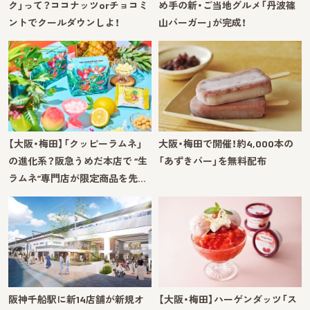
ク」って？ココナッツorチョコミ
め手の新・ご当地グルメ「丹波篠
ントでクールダウンしよ！
山バーガー」が完成！
【大阪・梅田】「クッピーラムネ」
大阪・梅田で開催！約4,000本の
の進化系？阪急うめだ本店で “生
「あずきバー」を無料配布
ラムネ”専門店が限定商品を先…
阪神千船駅に新14店舗が新規オ
【大阪・梅田】ハーゲンダッツ「ス