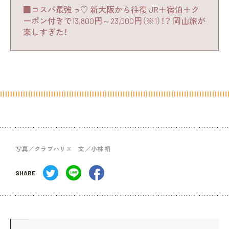
■コスパ最強っ♡ 新大阪から往復 JR＋宿泊＋ク
ーポン付きで13,800円～23,000円（※1）！？ 岡山旅が
楽しすぎた！
写真／クラブハリエ 文／小林 梢
SHARE