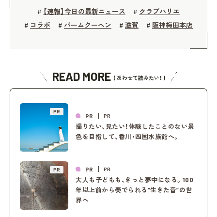
【速報】今日の最新ニュース
クラブハリエ
#
#
コラボ
バームクーヘン
滋賀
阪神梅田本店
#
#
#
#
READ MORE
( あわせて読みたい！ )
PR
PR
PR
撮りたい、見たい！体験したことのない景
色を目指して、香川・四国水族館へ。
PR
PR
PR
大人も子どもも、きっと夢中になる。100
年以上前から奏でられる“生きた音”の世
界へ