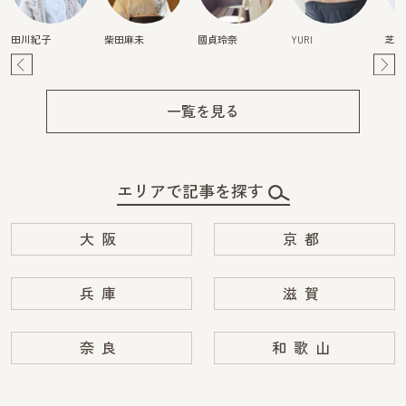
田川紀子
柴田麻未
國貞玲奈
YURI
芝本
Pre
Ne
v
xt
一覧を見る
エリアで記事を探す
大阪
京都
兵庫
滋賀
奈良
和歌山