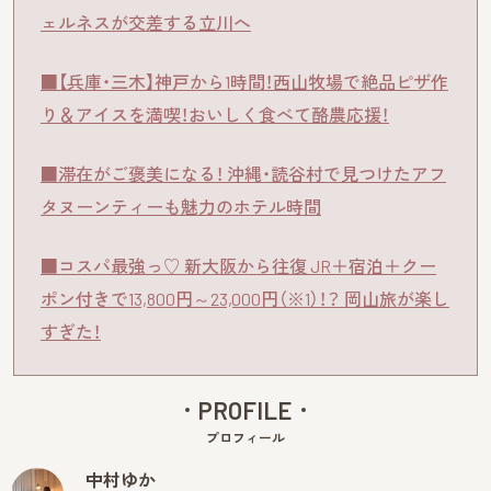
ェルネスが交差する立川へ
■【兵庫・三木】神戸から1時間！西山牧場で絶品ピザ作
り＆アイスを満喫！おいしく食べて酪農応援！
■滞在がご褒美になる！ 沖縄・読谷村で見つけたアフ
タヌーンティーも魅力のホテル時間
■コスパ最強っ♡ 新大阪から往復 JR＋宿泊＋クー
ポン付きで13,800円～23,000円（※1）！？ 岡山旅が楽し
すぎた！
PROFILE
プロフィール
中村ゆか