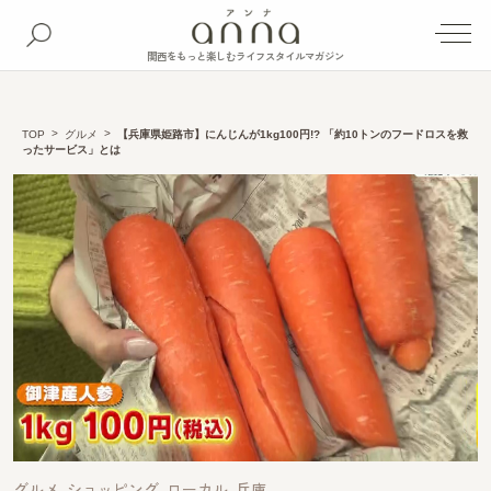
関西をもっと楽しむライフスタイルマガジン
TOP
グルメ
【兵庫県姫路市】にんじんが1kg100円!? 「約10トンのフードロスを救
ったサービス」とは
グルメ
ショッピング
ローカル
兵庫