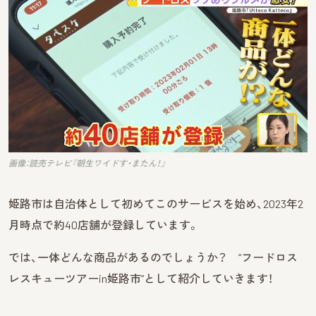
画像：読売テレビ『朝生ワイドす・またん！』
姫路市は
自治体として初めてこの
サービスを始め
、2023年2
月時点で
約
40
店舗が登録しています
。
では、一体どんな商品があるの
でしょう
か？ “フードロス
レスキューツアーin姫路市”として紹介していきます！