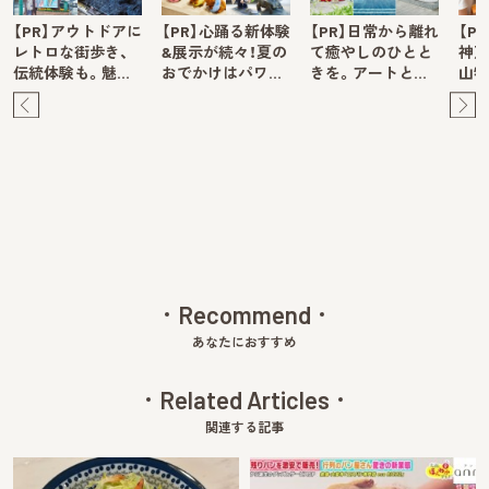
【PR】アウトドアに
【PR】心踊る新体験
【PR】日常から離れ
【P
レトロな街歩き、
&展示が続々！夏の
て癒やしのひとと
神戸
伝統体験も。魅…
おでかけはパワ…
きを。アートと…
山牧
Pre
Ne
v
xt
Recommend
あなたにおすすめ
Related Articles
関連する記事