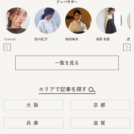
アンバサダー
Tomomi
田川紀子
柴田麻未
萩原 有香
虎谷
Pre
Ne
v
xt
一覧を見る
エリアで記事を探す
大阪
京都
兵庫
滋賀