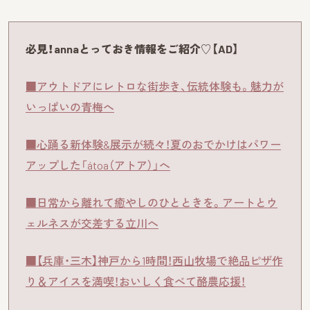
必見！annaとっておき情報をご紹介♡【AD】
■アウトドアにレトロな街歩き、伝統体験も。魅力が
いっぱいの青梅へ
■心踊る新体験&展示が続々！夏のおでかけはパワー
アップした「átoa（アトア）」へ
■日常から離れて癒やしのひとときを。アートとウ
ェルネスが交差する立川へ
■【兵庫・三木】神戸から1時間！西山牧場で絶品ピザ作
り＆アイスを満喫！おいしく食べて酪農応援！