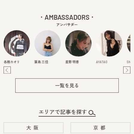
AMBASSADORS
アンバサダー
各務カオリ
簑島 三佳
星野 明香
AYATAO
Shiz
Pre
Ne
v
xt
一覧を見る
エリアで記事を探す
大阪
京都