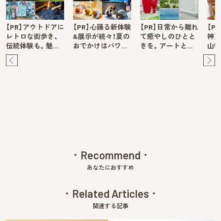
【PR】アウトドアに
【PR】心踊る新体験
【PR】日常から離れ
【P
レトロな街歩き、
&展示が続々！夏の
て癒やしのひとと
神戸
伝統体験も。魅…
おでかけはパワ…
きを。アートと…
山牧
Pre
Ne
v
xt
Recommend
あなたにおすすめ
Related Articles
関連する記事