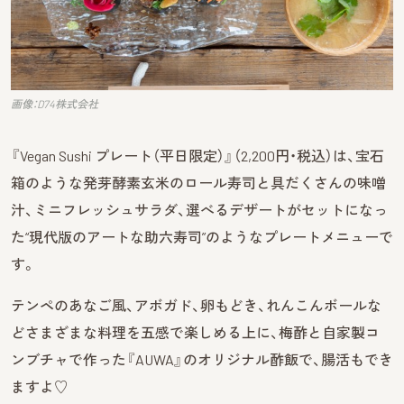
画像：D74株式会社
『Vegan Sushi プレート（平日限定）』（2,200円・税込）は、宝石
箱のような発芽酵素玄米のロール寿司と具だくさんの味噌
汁、ミニフレッシュサラダ、選べるデザートがセットになっ
た“現代版のアートな助六寿司”のようなプレートメニューで
す。
テンペのあなご風、アボガド、卵もどき、れんこんボールな
どさまざまな料理を五感で楽しめる上に、梅酢と自家製コ
ンブチャで作った『AUWA』のオリジナル酢飯で、腸活もでき
ますよ♡