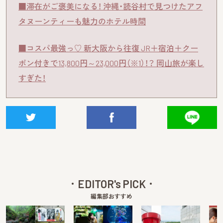
■滞在がご褒美になる！ 沖縄・読谷村で見つけたアフ
タヌーンティーも魅力のホテル時間
■コスパ最強っ♡ 新大阪から往復 JR＋宿泊＋クー
ポン付きで13,800円～23,000円（※1）！？ 岡山旅が楽し
すぎた！
EDITOR's PICK
編集部おすすめ