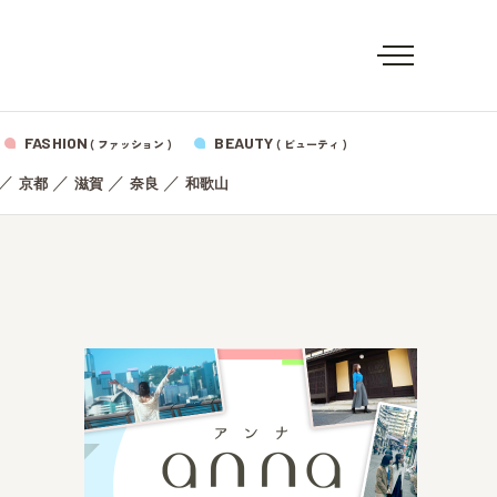
FASHION
BEAUTY
( ファッション )
( ビューティ )
／
／
／
／
京都
滋賀
奈良
和歌山