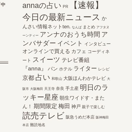
【速報】
annaの占い
『中
PR
今日の最新ニュース
か
んさい情報ネットten.
まとめ
なんば
アフタヌ
アンナのおうち時間
ア
ーンティー
ンバサダー
イベント
インタビュー
オンラインで買える
カフェ
コーディネ
スイーツ
テレビ番組
ート
ライター
『anna』
パン
ホテル
レシピ
占い
京都
大阪ほんわかテレビ
和歌山
大
明日のラ
手土産
奈良
天王寺
阪市
大阪梅田
ッキー星座
朝生ワイドす・また
期間限定
梅田
ん！
神戸
親子で楽しむ
読売テレビ
阪急うめだ本店
阪神梅田
難読地名
本店