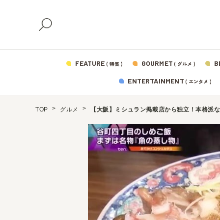
FEATURE
GOURMET
B
( 特集 )
( グルメ )
ENTERTAINMENT
( エンタメ )
TOP
グルメ
【大阪】ミシュラン掲載店から独立！本格派