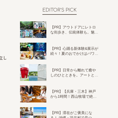
EDITOR'S PICK
【PR】アウトドアにレトロ
な街歩き、伝統体験も。魅…
【PR】心踊る新体験&展示が
続々！夏のおでかけはパワ…
立し
【PR】日常から離れて癒や
しのひとときを。アートと…
【PR】【兵庫・三木】神戸
から1時間！西山牧場で絶…
【PR】滞在がご褒美にな
る！ 沖縄・読谷村で見つ…