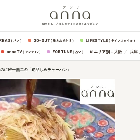
関西をもっと楽しむライフスタイルマガジン
READ
GO-OUT
LIFESTYLE
( パン )
( 旅とおでかけ )
( ライフスタイル )
エリア別：
annaTV
FORTUNE
#
／
大阪
兵庫
( アンナTV )
( 占い )
なのに唯一無二の「絶品しめチャーハン」