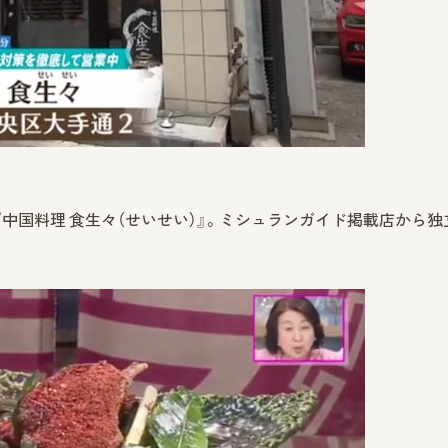
中国料理 食生々（せいせい）』。ミシュランガイド掲載店から独