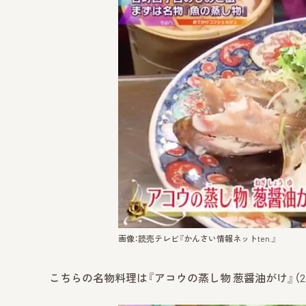
画像：読売テレビ『かんさい情報ネットten.』
こちらの名物料理は『アコウの蒸し物 葱醤油がけ』（2,8