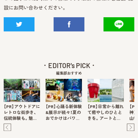
設にお問い合わせください。
EDITOR's PICK
編集部おすすめ
【PR】アウトドアに
【PR】心踊る新体験
【PR】日常から離れ
【P
レトロな街歩き、
&展示が続々！夏の
て癒やしのひとと
神戸
伝統体験も。魅…
おでかけはパワ…
きを。アートと…
山牧
Pre
Ne