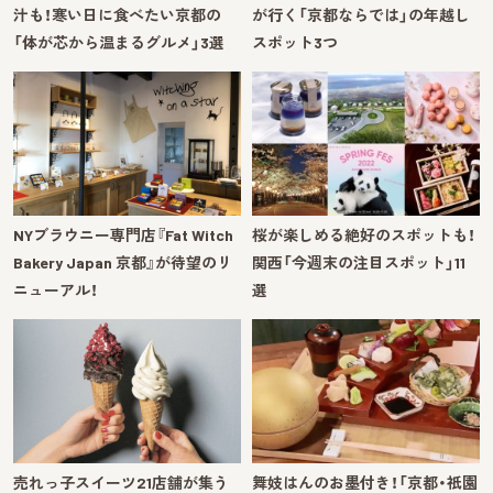
汁も！寒い日に食べたい京都の
が行く「京都ならでは」の年越し
「体が芯から温まるグルメ」3選
スポット3つ
NYブラウニー専門店『Fat Witch
桜が楽しめる絶好のスポットも！
Bakery Japan 京都』が待望のリ
関西「今週末の注目スポット」11
ニューアル！
選
売れっ子スイーツ21店舗が集う
舞妓はんのお墨付き！「京都・祇園