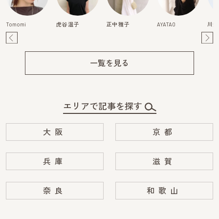
Tomomi
虎谷 温子
正中 雅子
AYATAO
川畑
Pre
Ne
v
xt
一覧を見る
エリアで記事を探す
大阪
京都
兵庫
滋賀
奈良
和歌山