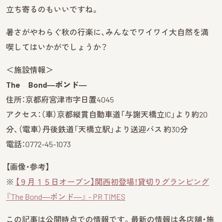
立ち寄るのもいいですね。
暑さがやわらぐ秋の行楽に、みんなでワイワイ大自然を満
喫してはいかがでしょうか？
＜施設情報＞
The Bond―ボンド―
住所：京都府宮津市字日置4045
アクセス：（車）京都縦貫自動車道「与謝天橋立IC」より約20
分、（電車）丹後鉄道「天橋立駅」より送迎バス 約30分
電話：0772-45-1073
【画像・参考】
※
【９月１５日オープン】関西初登場！貸切りグランピング
『The Bond―ボンド―』 - PR TIMES
この記事は公開時点での情報です。最新の情報は各店舗・施