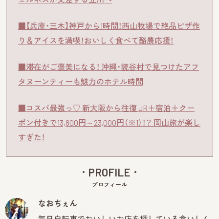
■【兵庫・三木】神戸から1時間！西山牧場で絶品ピザ作
り＆アイスを満喫！おいしく食べて酪農応援！
■滞在がご褒美になる！ 沖縄・読谷村で見つけたアフ
タヌーンティーも魅力のホテル時間
■コスパ最強っ♡ 新大阪から往復 JR＋宿泊＋クー
ポン付きで13,800円～23,000円（※1）！？ 岡山旅が楽し
すぎた！
PROFILE
プロフィール
なおちぇん
毎日自転車でおいしいお店を探している食いしん