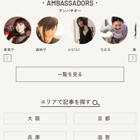
AMBASSADORS
アンバサダー
東真子
森映子
AYATAO
ちはる
奥田
Pre
Ne
v
xt
一覧を見る
エリアで記事を探す
大阪
京都
兵庫
滋賀