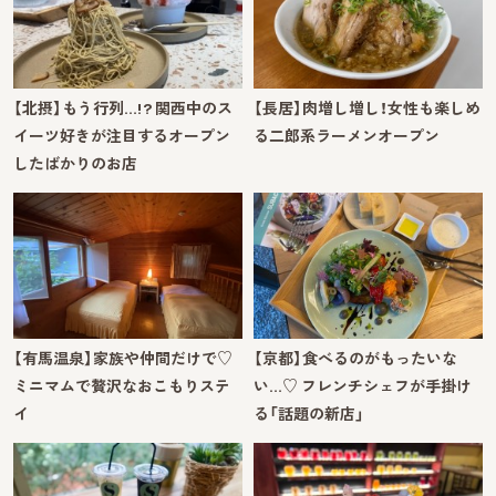
【北摂】もう行列…!? 関西中のス
【長居】肉増し増し！女性も楽しめ
イーツ好きが注目するオープン
る二郎系ラーメンオープン
したばかりのお店
【有馬温泉】家族や仲間だけで♡
【京都】食べるのがもったいな
ミニマムで贅沢なおこもりステ
い…♡ フレンチシェフが手掛け
イ
る「話題の新店」