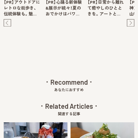
【PR】アウトドアに
【PR】心踊る新体験
【PR】日常から離れ
【P
レトロな街歩き、
&展示が続々！夏の
て癒やしのひとと
神戸
伝統体験も。魅…
おでかけはパワ…
きを。アートと…
山牧
Pre
Ne
v
xt
Recommend
あなたにおすすめ
Related Articles
関連する記事