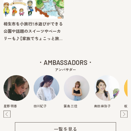
相生市を小旅行！水遊びができる
公園や話題のスイーツやベーカ
リーも♪【家族でちょこっと旅…
AMBASSADORS
アンバサダー
星野 明香
田川紀子
簑島 三佳
奥田 麻弥子
板東
Pre
Ne
v
xt
一覧を見る