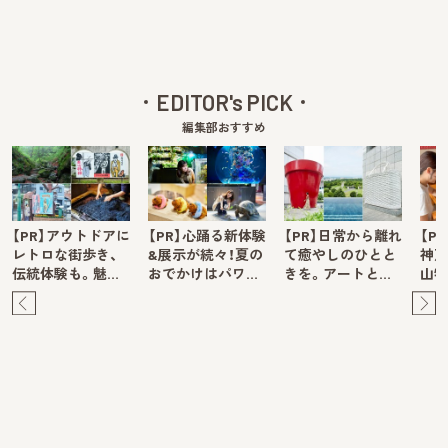
EDITOR's PICK
編集部おすすめ
【PR】アウトドアに
【PR】心踊る新体験
【PR】日常から離れ
【P
レトロな街歩き、
&展示が続々！夏の
て癒やしのひとと
神戸
伝統体験も。魅…
おでかけはパワ…
きを。アートと…
山牧
Pre
Ne
v
xt