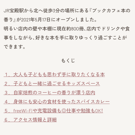
JR宝殿駅から北へ徒歩3分の場所にある『ブックカフェ本の
香り』が2021年5月17日にオープンしました。
明るい店内の壁や本棚に現在約800冊、店内でドリンクや食
事をしながら、好きな本を手に取りゆっくり過ごすことが
できます。
もくじ
１．大人も子どもも思わず手に取りたくなる本
２．子どもと一緒に過ごせるキッズスペース
３．自家焙煎のコーヒーの香りが漂う店内
４．身体にも安心の食材を使ったスパイスカレー
５．freeWi-Fiや充電設備も◎仕事や勉強もOK！
６．アクセス情報と詳細