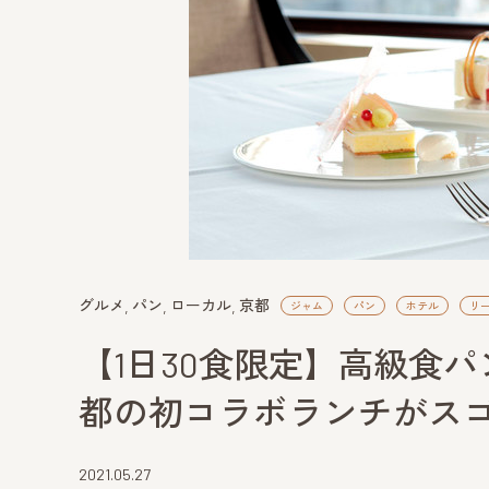
グルメ
パン
ローカル
京都
ジャム
パン
ホテル
リ
【1日30食限定】高級食
都の初コラボランチがス
2021.05.27