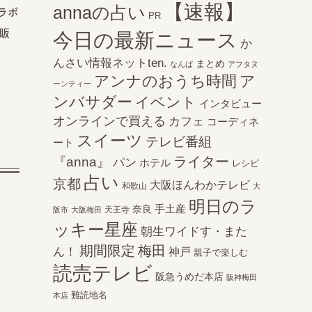
【速報】
annaの占い
ラボ
PR
を販
今日の最新ニュース
か
んさい情報ネットten.
まとめ
なんば
アフタヌ
アンナのおうち時間
ア
ーンティー
ンバサダー
イベント
インタビュー
オンラインで買える
カフェ
コーディネ
スイーツ
テレビ番組
ート
ライター
『anna』
パン
ホテル
レシピ
占い
京都
大阪ほんわかテレビ
和歌山
大
明日のラ
手土産
奈良
天王寺
阪市
大阪梅田
ッキー星座
朝生ワイドす・また
期間限定
梅田
ん！
神戸
親子で楽しむ
読売テレビ
阪急うめだ本店
阪神梅田
難読地名
本店