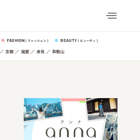
FASHION
BEAUTY
( ファッション )
( ビューティ )
／
／
／
／
京都
滋賀
奈良
和歌山