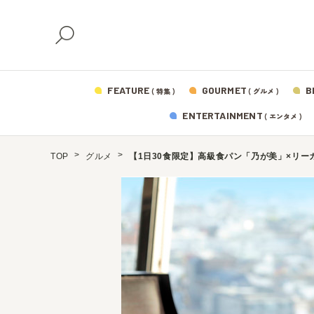
FEATURE
GOURMET
B
( 特集 )
( グルメ )
ENTERTAINMENT
( エンタメ )
TOP
グルメ
【1日30食限定】高級食パン「乃が美」×リ