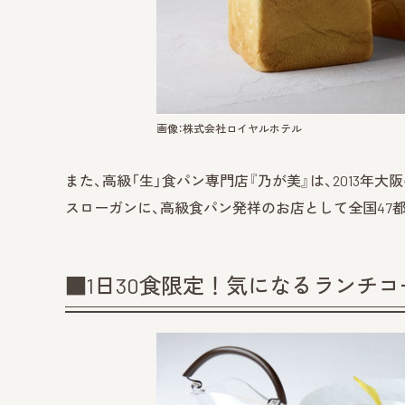
画像：株式会社ロイヤルホテル
また、高級「生」食パン専門店『乃が美』は、2013年
スローガンに、高級食パン発祥のお店として全国47都
■1日30食限定！気になるランチ