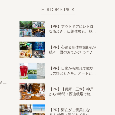
EDITOR'S PICK
【PR】アウトドアにレトロ
な街歩き、伝統体験も。魅…
【PR】心踊る新体験&展示が
続々！夏のおでかけはパワ…
【PR】日常から離れて癒や
しのひとときを。アートと…
メニ
【PR】【兵庫・三木】神戸
から1時間！西山牧場で絶…
【PR】滞在がご褒美にな
る！ 沖縄・読谷村で見つ…