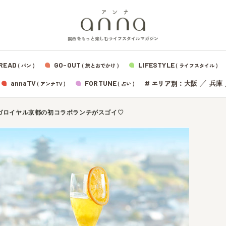
関西をもっと楽しむライフスタイルマガジン
READ
GO-OUT
LIFESTYLE
( パン )
( 旅とおでかけ )
( ライフスタイル )
エリア別：
annaTV
FORTUNE
#
／
大阪
兵庫
( アンナTV )
( 占い )
ーガロイヤル京都の初コラボランチがスゴイ♡