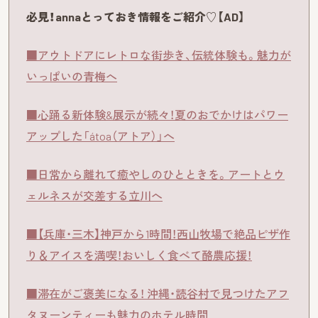
必見！annaとっておき情報をご紹介♡【AD】
■アウトドアにレトロな街歩き、伝統体験も。魅力が
いっぱいの青梅へ
■心踊る新体験&展示が続々！夏のおでかけはパワー
アップした「átoa（アトア）」へ
■日常から離れて癒やしのひとときを。アートとウ
ェルネスが交差する立川へ
■【兵庫・三木】神戸から1時間！西山牧場で絶品ピザ作
り＆アイスを満喫！おいしく食べて酪農応援！
■滞在がご褒美になる！ 沖縄・読谷村で見つけたアフ
タヌーンティーも魅力のホテル時間