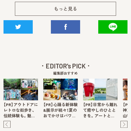
もっと見る
EDITOR's PICK
編集部おすすめ
【PR】アウトドアに
【PR】心踊る新体験
【PR】日常から離れ
【P
レトロな街歩き、
&展示が続々！夏の
て癒やしのひとと
神戸
伝統体験も。魅…
おでかけはパワ…
きを。アートと…
山牧
Pre
Ne