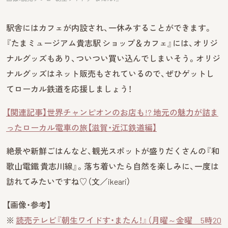
駅舎にはカフェが内設され、一休みすることができます。
『たまミュージアム貴志駅 ショップ＆カフェ』には、オリジ
ナルグッズもあり、ついつい買い込んでしまいそう。オリジ
ナルグッズはネット販売もされているので、ぜひゲットし
てローカル鉄道を応援しましょう！
【関連記事】世界チャンピオンのお店も!? 地元の魅力が詰ま
ったローカル電車の旅【滋賀・近江鉄道編】
絶景や新鮮ごはんなど、観光スポットが盛りだくさんの『和
歌山電鐵 貴志川線』。落ち着いたら自然を楽しみに、一度は
訪れてみたいですね♡（文／ikeari）
【画像・参考】
※
読売テレビ『朝生ワイドす・またん！』（月曜～金曜 5時20