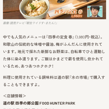
画像：読売テレビ『朝生ワイドす・またん！』
中でも人気のメニューは『四季の定食 春』（1,980円・税込）。
和歌山の伝統的な味噌や醤油、梅がふんだんに使用されて
います。地元で採れた新鮮なお野菜は、自転車でひと運動し
た体に染み渡ります。ご飯はかまどで薪を使用し炊かれて
いるため、あつあつホクホク！
料理に使用されている調味料は道の駅『水の市場』で購入す
ることもできますよ。
＜店舗情報＞
道の駅 四季の郷公園 FOOD HUNTER PARK