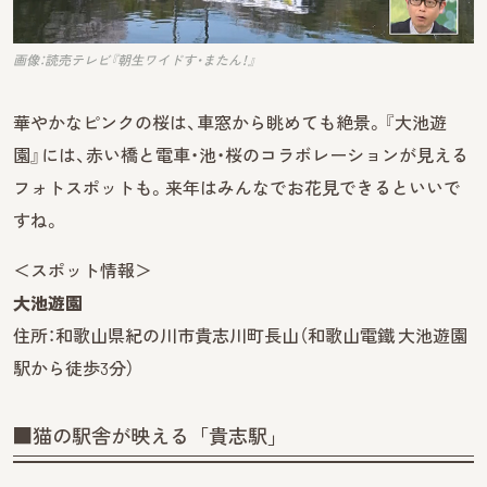
画像：読売テレビ『朝生ワイドす・またん！』
華やかなピンクの桜は、車窓から眺めても絶景。『大池遊
園』には、赤い橋と電車・池・桜のコラボレーションが見える
フォトスポットも。来年はみんなでお花見できるといいで
すね。
＜スポット情報＞
大池遊園
住所：和歌山県紀の川市貴志川町長山（和歌山電鐵 大池遊園
駅から徒歩3分）
■猫の駅舎が映える「貴志駅」