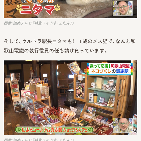
画像：読売テレビ『朝生ワイドす・またん！』
そして、ウルトラ駅長ニタマも！ 11歳のメス猫で、なんと和
歌山電鐵の執行役員の任も請け負っています。
画像：読売テレビ『朝生ワイドす・またん！』