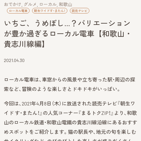
おでかけ
グルメ
ローカル
和歌山
ローカル電車
朝生ワイドす・またん！
読売テレビ
いちご、うめぼし…？バリエーション
が豊か過ぎるローカル電車【和歌山・
貴志川線編】
2021.04.30
ローカル電車は、車窓からの風景や立ち寄った駅・周辺の探
索など、冒険のような楽しさとドキドキがいっぱい。
今回は、2021年4月8日（木）に放送された読売テレビ『朝生ワ
イド す・またん！』の人気コーナー『まるトクZIP！』より、和歌
山のローカル鉄道・和歌山電鐵の貴志川線沿線にあるおすす
めスポットをご紹介します。猫の駅長や、地元の旬を楽しむ