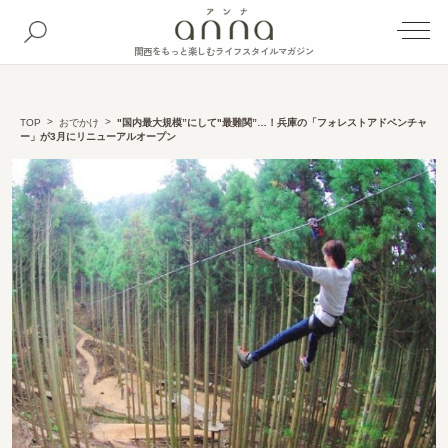
関西をもっと楽しむライフスタイルマガジン
TOP
おでかけ
"国内最大規模”にして"最難関”…！兵庫の「フォレストアドベンチャ
ー」が3月にリニューアルオープン