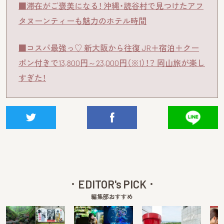
■滞在がご褒美になる！ 沖縄・読谷村で見つけたアフ
タヌーンティーも魅力のホテル時間
■コスパ最強っ♡ 新大阪から往復 JR＋宿泊＋クー
ポン付きで13,800円～23,000円（※1）！？ 岡山旅が楽し
すぎた！
EDITOR's PICK
編集部おすすめ