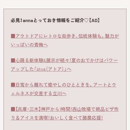
必見！annaとっておき情報をご紹介♡【AD】
■アウトドアにレトロな街歩き、伝統体験も。魅力が
いっぱいの青梅へ
■心踊る新体験&展示が続々！夏のおでかけはパワー
アップした「átoa（アトア）」へ
■日常から離れて癒やしのひとときを。アートとウ
ェルネスが交差する立川へ
■【兵庫・三木】神戸から1時間！西山牧場で絶品ピザ作
り＆アイスを満喫！おいしく食べて酪農応援！