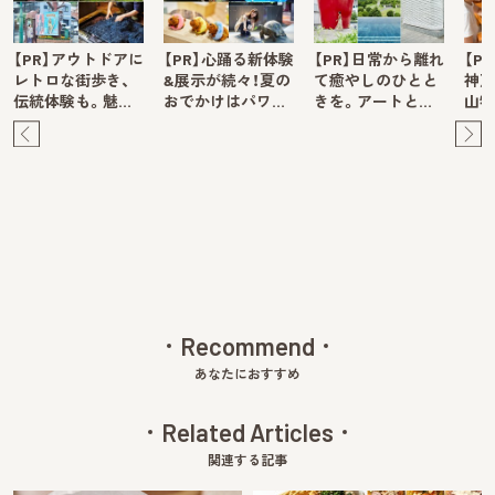
【PR】アウトドアに
【PR】心踊る新体験
【PR】日常から離れ
【P
レトロな街歩き、
&展示が続々！夏の
て癒やしのひとと
神戸
伝統体験も。魅…
おでかけはパワ…
きを。アートと…
山牧
Pre
Ne
v
xt
Recommend
あなたにおすすめ
Related Articles
関連する記事