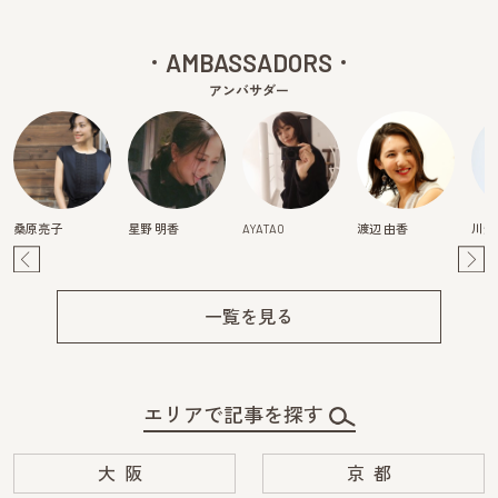
AMBASSADORS
アンバサダー
桑原亮子
星野 明香
AYATAO
渡辺 由香
川畑
Pre
Ne
v
xt
一覧を見る
エリアで記事を探す
大阪
京都