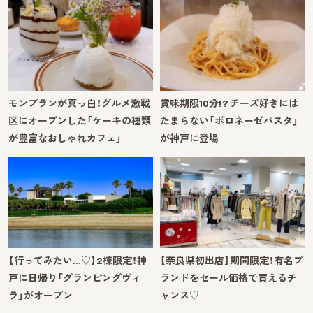
モンブランが真っ白！グルメ激戦
賞味期限10分!? チーズ好きには
区にオープンした「ケーキの種類
たまらない「ボロネーゼパスタ」
が豊富なおしゃれカフェ」
が神戸に登場
【行ってみたい…♡】2棟限定！神
【奈良県初出店】期間限定！有名ブ
戸に日帰り「グランピングヴィ
ランドをセール価格で買えるチ
ラ」がオープン
ャンス♡