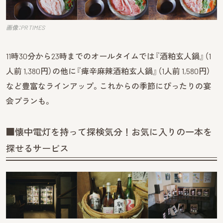
画像：PR TIMES
11時30分から23時までのオールタイムでは『酒粕玄人鍋』（1
人前 1,380円）の他に『痺辛麻辣酒粕玄人鍋』（1人前 1,580円）
など豊富なラインアップ。これからの季節にぴったりの宴
会プランも。
■懐中電灯を持って探検気分！お気に入りの一本を
探せるサービス