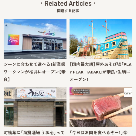
Related Articles
関連する記事
シーンに合わせて選べる！新業態
【国内最大級】屋外あそび場「PLA
ワークマンが桜井にオープン【奈
Y PEAK ITADAKI」が奈良・生駒に
良】
オープン！
町楠葉に「海鮮酒場 うお心」って
「今日はお肉を食べるぞー！」奈