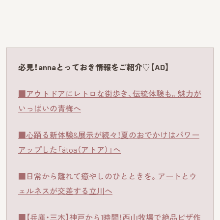
必見！annaとっておき情報をご紹介♡【AD】
■アウトドアにレトロな街歩き、伝統体験も。魅力が
いっぱいの青梅へ
■心踊る新体験&展示が続々！夏のおでかけはパワー
アップした「átoa（アトア）」へ
■日常から離れて癒やしのひとときを。アートとウ
ェルネスが交差する立川へ
■【兵庫・三木】神戸から1時間！西山牧場で絶品ピザ作