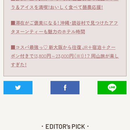
り＆アイスを満喫！おいしく食べて酪農応援！
■滞在がご褒美になる！ 沖縄・読谷村で見つけたアフ
タヌーンティーも魅力のホテル時間
■コスパ最強っ♡ 新大阪から往復 JR＋宿泊＋クー
ポン付きで13,800円～23,000円（※1）！？ 岡山旅が楽し
すぎた！
EDITOR's PICK