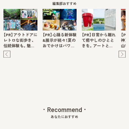
編集部おすすめ
【PR】アウトドアに
【PR】心踊る新体験
【PR】日常から離れ
【P
レトロな街歩き、
&展示が続々！夏の
て癒やしのひとと
神戸
伝統体験も。魅…
おでかけはパワ…
きを。アートと…
山牧
Pre
Ne
v
xt
Recommend
あなたにおすすめ