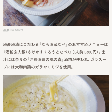
画像：PR TIMES
地産地消にこだわる『なら酒蔵なべ』のおすすめメニューは
『酒粕玄人鍋（さけかすくろうとなべ）』（1人前 1,380円）。出
汁には奈良の『油長酒造の風の森』酒粕が使われ、ガラスー
プには大和肉鶏のガラやモミジを使用。