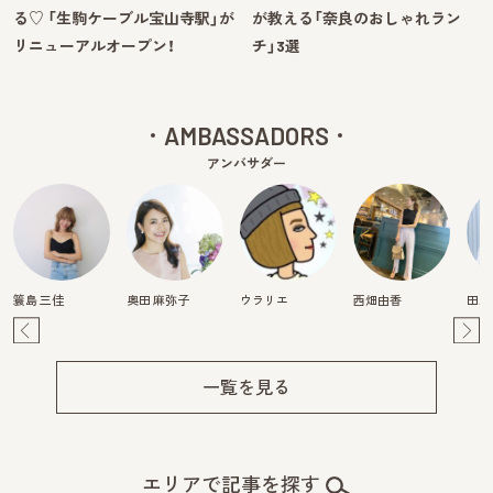
る♡ 「生駒ケーブル宝山寺駅」が
が教える「奈良のおしゃれラン
リニューアルオープン！
チ」3選
AMBASSADORS
アンバサダー
簑島 三佳
奥田 麻弥子
ウラリエ
西畑由香
田川
Pre
Ne
v
xt
一覧を見る
エリアで記事を探す