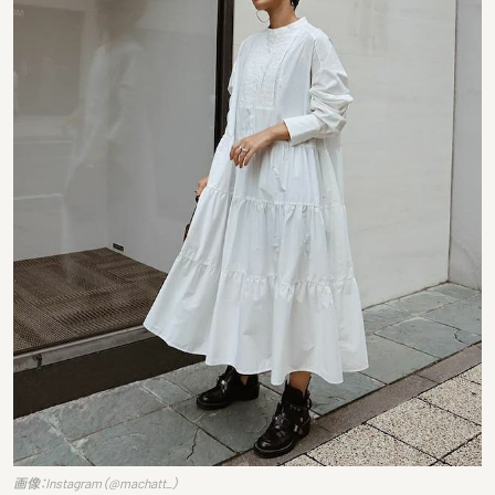
画像：Instagram（@machatt_）