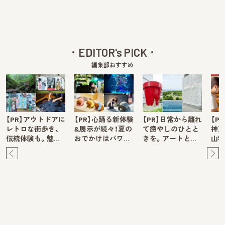
EDITOR's PICK
編集部おすすめ
【PR】アウトドアに
【PR】心踊る新体験
【PR】日常から離れ
【P
レトロな街歩き、
&展示が続々！夏の
て癒やしのひとと
神戸
伝統体験も。魅…
おでかけはパワ…
きを。アートと…
山牧
Pre
Ne
v
xt