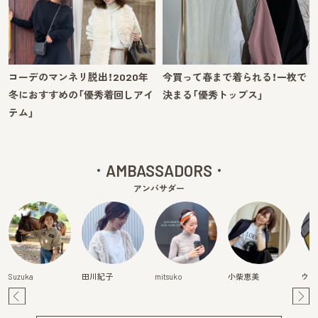
コーデのマンネリ脱出！2020年
今買って春まで着られる！一枚で
冬におすすめの「優秀着回しアイ
決まる「優秀トップス」
テム」
AMBASSADORS
アンバサダー
Suzuka
田川紀子
mitsuko
小柴恵美
ウラ
Pre
Ne