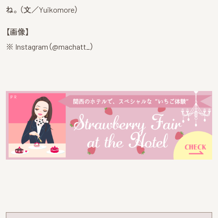
ね。（文／Yuikomore）
【画像】
※ Instagram（@machatt_）