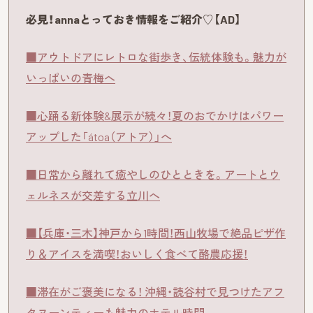
必見！annaとっておき情報をご紹介♡【AD】
■アウトドアにレトロな街歩き、伝統体験も。魅力が
いっぱいの青梅へ
■心踊る新体験&展示が続々！夏のおでかけはパワー
アップした「átoa（アトア）」へ
■日常から離れて癒やしのひとときを。アートとウ
ェルネスが交差する立川へ
■【兵庫・三木】神戸から1時間！西山牧場で絶品ピザ作
り＆アイスを満喫！おいしく食べて酪農応援！
■滞在がご褒美になる！ 沖縄・読谷村で見つけたアフ
タヌーンティーも魅力のホテル時間