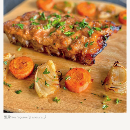
画像：Instagram（@shizucap）