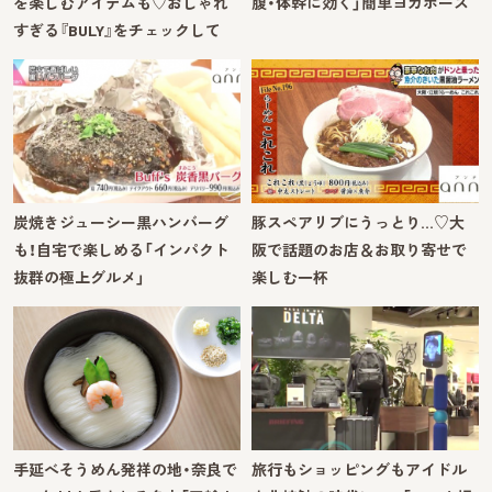
を楽しむアイテムも♡おしゃれ
腹・体幹に効く」簡単ヨガポーズ
すぎる『BULY』をチェックして
炭焼きジューシー黒ハンバーグ
豚スペアリブにうっとり…♡大
も！自宅で楽しめる「インパクト
阪で話題のお店＆お取り寄せで
抜群の極上グルメ」
楽しむ一杯
手延べそうめん発祥の地・奈良で
旅行もショッピングもアイドル