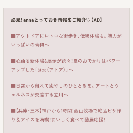
必見！annaとっておき情報をご紹介♡【AD】
■アウトドアにレトロな街歩き、伝統体験も。魅力が
いっぱいの青梅へ
■心踊る新体験&展示が続々！夏のおでかけはパワー
アップした「átoa（アトア）」へ
■日常から離れて癒やしのひとときを。アートとウ
ェルネスが交差する立川へ
■【兵庫・三木】神戸から1時間！西山牧場で絶品ピザ作
り＆アイスを満喫！おいしく食べて酪農応援！