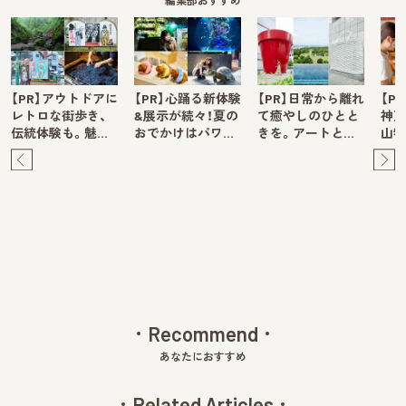
編集部おすすめ
【PR】アウトドアに
【PR】心踊る新体験
【PR】日常から離れ
【P
レトロな街歩き、
&展示が続々！夏の
て癒やしのひとと
神戸
伝統体験も。魅…
おでかけはパワ…
きを。アートと…
山牧
Pre
Ne
v
xt
Recommend
あなたにおすすめ
Related Articles