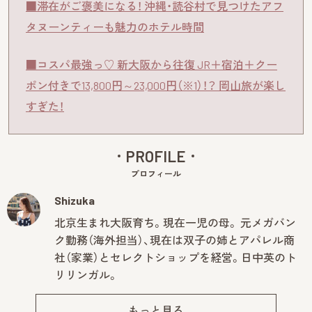
■滞在がご褒美になる！ 沖縄・読谷村で見つけたアフ
タヌーンティーも魅力のホテル時間
■コスパ最強っ♡ 新大阪から往復 JR＋宿泊＋クー
ポン付きで13,800円～23,000円（※1）！？ 岡山旅が楽し
すぎた！
PROFILE
プロフィール
Shizuka
北京生まれ大阪育ち。現在一児の母。 元メガバン
ク勤務（海外担当）、現在は双子の姉とアパレル商
社（家業）とセレクトショップを経営。日中英のト
リリンガル。
もっと見る