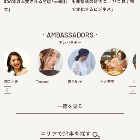
300年以上愛される名店「三輪山
も非接触の時代に…!?「コロナ禍
本」
で変化するビジネス」
AMBASSADORS
アンバサダー
渡辺 由香
Tomomi
田川紀子
平井宏美
ウラ
Pre
Ne
v
xt
一覧を見る
エリアで記事を探す