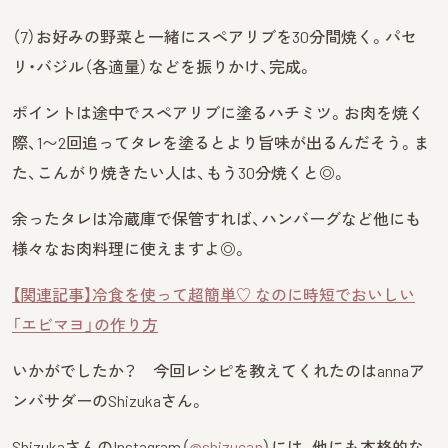
（7）お好みの野菜と一緒にスペアリブを30分間焼く。パセ
リ・バジル（各適量）などを振りかけ、完成。
ポイントは途中でスペアリブに塗るハチミツ。お肉を焼く
際、1〜2回追ってタレを塗るとより旨味が出るんだそう。ま
た、こんがり焼きたい人は、もう30分焼くと◎。
余ったタレは冷蔵庫で保管すれば、ハンバーグなど他にも
様々な
お肉料理に使えますよ◎。
【関連記事】冷食を使って超簡単♡ なのに時短でおいしい
「エビマヨ」の作り方
いかがでしたか？ 今回レシピを教えてくれたのはannaア
ンバサダーのShizukaさん。
ShizukaさんのInstagram（
@shizucap
）には、他にも本格的な