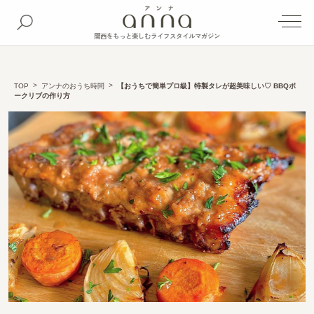
関西をもっと楽しむライフスタイルマガジン
TOP
アンナのおうち時間
【おうちで簡単プロ級】特製タレが超美味しい♡ BBQポ
ークリブの作り方