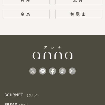
奈良
和歌山
GOURMET
（グルメ）
BREAD
(パン)