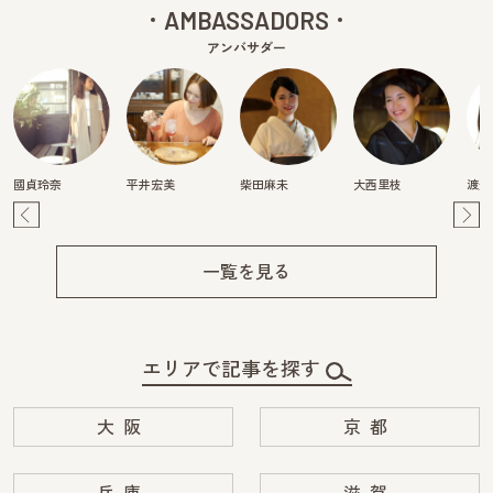
AMBASSADORS
アンバサダー
國貞玲奈
平井宏美
柴田麻未
大西里枝
渡辺
Pre
Ne
v
xt
一覧を見る
エリアで記事を探す
大阪
京都
兵庫
滋賀