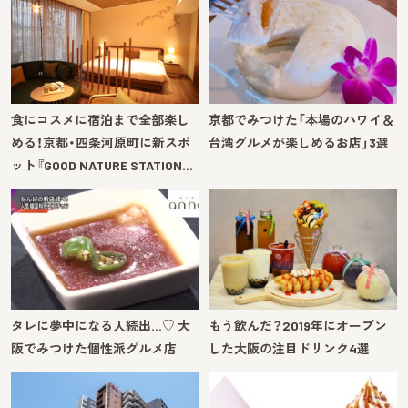
食にコスメに宿泊まで全部楽し
京都でみつけた「本場のハワイ＆
める！京都・四条河原町に新スポ
台湾グルメが楽しめるお店」3選
ット『GOOD NATURE STATION…
タレに夢中になる人続出…♡ 大
もう飲んだ？2019年にオープン
阪でみつけた個性派グルメ店
した大阪の注目ドリンク4選