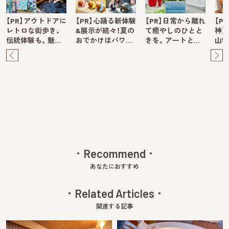
【PR】アウトドアに
【PR】心踊る新体験
【PR】日常から離れ
【P
レトロな街歩き、
&展示が続々！夏の
て癒やしのひとと
神戸
伝統体験も。魅…
おでかけはパワ…
きを。アートと…
山牧
Pre
Ne
v
xt
Recommend
あなたにおすすめ
Related Articles
関連する記事