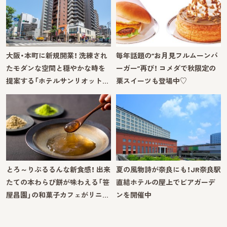
大阪・本町に新規開業！ 洗練され
毎年話題の“お月見フルムーンバ
たモダンな空間と穏やかな時を
ーガー”再び！ コメダで秋限定の
提案する「ホテルサンリオット…
栗スイーツも登場中♡
とろ～りぷるるんな新食感！ 出来
夏の風物詩が奈良にも！JR奈良駅
たての本わらび餅が味わえる「笹
直結ホテルの屋上でビアガーデ
屋昌園」の和菓子カフェがリニ…
ンを開催中