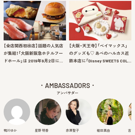
【全店関西初出店】話題の人気店
【大阪・天王寺】「ベイマックス」
が集結！「大阪新阪急ホテルフー
のグッズも♡ あべのハルカス近
ドホール」は 2019年9月2日に…
鉄本店に「Disney SWEETS COL…
AMBASSADORS
アンバサダー
鴨川ゆか
星野 明香
赤澤聖子
植田真由
吉田