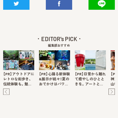
EDITOR's PICK
編集部おすすめ
【PR】アウトドアに
【PR】心踊る新体験
【PR】日常から離れ
【P
レトロな街歩き、
&展示が続々！夏の
て癒やしのひとと
神戸
伝統体験も。魅…
おでかけはパワ…
きを。アートと…
山牧
Pre
Ne
v
xt