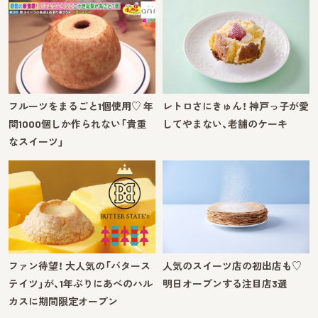
フルーツをまるごと1個使用♡ 年
レトロさにきゅん！ 神戸っ子が愛
間1000個しか作られない「貴重
してやまない、老舗のケーキ
なスイーツ」
ファン待望！ 大人気の「バタース
人気のスイーツ店の初出店も♡
テイツ」が、1年ぶりにあべのハル
明日オープンする注目店3選
カスに期間限定オープン