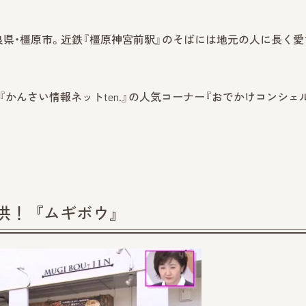
良県・橿原市。近鉄『橿原神宮前駅』のそばには地元の人に長く愛
レビ『かんさい情報ネットten.』の人気コーナー『おでかけコンシェ
供！『ムギボウ』