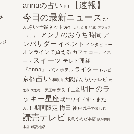
【速報】
annaの占い
PR
今日の最新ニュース
さ
か
んさい情報ネットten.
まとめ
なんば
アフタヌ
アンナのおうち時間
ア
ーンティー
ルジ
ンバサダー
イベント
インタビュー
オンラインで買える
カフェ
コーディネ
スイーツ
テレビ番組
ート
ライター
『anna』
パン
ホテル
レシピ
占い
京都
大阪ほんわかテレビ
和歌山
大
明日のラ
手土産
奈良
天王寺
阪市
大阪梅田
ッキー星座
朝生ワイドす・また
期間限定
梅田
ん！
神戸
親子で楽しむ
読売テレビ
阪急うめだ本店
阪神梅田
難読地名
本店