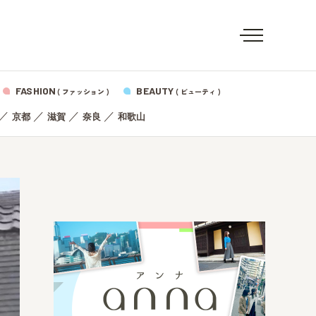
FASHION
BEAUTY
( ファッション )
( ビューティ )
／
／
／
／
京都
滋賀
奈良
和歌山