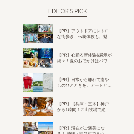
EDITOR'S PICK
【PR】アウトドアにレトロ
な街歩き、伝統体験も。魅…
【PR】心踊る新体験&展示が
続々！夏のおでかけはパワ…
【PR】日常から離れて癒や
しのひとときを。アートと…
【PR】【兵庫・三木】神戸
から1時間！西山牧場で絶…
【PR】滞在がご褒美にな
る！ 沖縄・読谷村で見つ…