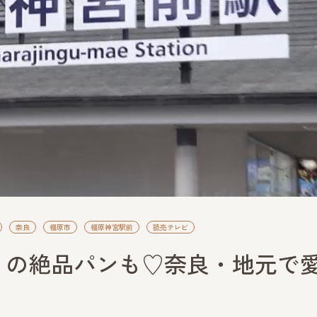
奈良
橿原市
橿原神宮駅前
読売テレビ
」の絶品パンも♡奈良・地元で