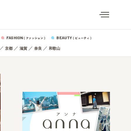
FASHION
BEAUTY
( ファッション )
( ビューティ )
／
／
／
／
京都
滋賀
奈良
和歌山