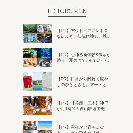
EDITOR'S PICK
【PR】アウトドアにレトロ
な街歩き、伝統体験も。魅…
【PR】心踊る新体験&展示が
続々！夏のおでかけはパワ…
【PR】日常から離れて癒や
しのひとときを。アートと…
【PR】【兵庫・三木】神戸
から1時間！西山牧場で絶…
【PR】滞在がご褒美にな
る！ 沖縄・読谷村で見つ…