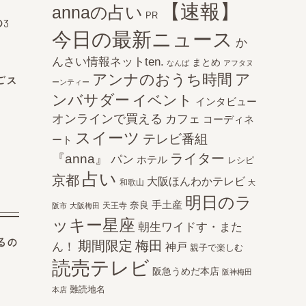
【速報】
annaの占い
PR
の3
今日の最新ニュース
か
んさい情報ネットten.
まとめ
なんば
アフタヌ
アンナのおうち時間
ア
ごス
ーンティー
ンバサダー
イベント
インタビュー
オンラインで買える
カフェ
コーディネ
スイーツ
テレビ番組
ート
ライター
『anna』
パン
ホテル
レシピ
占い
京都
大阪ほんわかテレビ
和歌山
大
明日のラ
手土産
奈良
天王寺
阪市
大阪梅田
ッキー星座
朝生ワイドす・また
るの
期間限定
梅田
ん！
神戸
親子で楽しむ
読売テレビ
阪急うめだ本店
阪神梅田
難読地名
本店