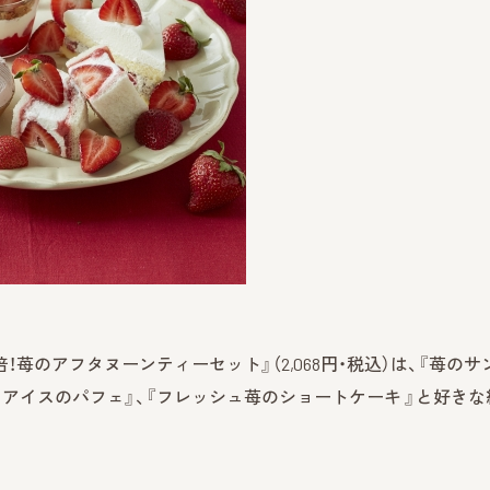
『苺3倍！苺のアフタヌーンティーセット』（2,068円・税込）は、『苺のサ
コアイスのパフェ』、『フレッシュ苺のショートケーキ 』と好きな