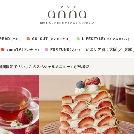
関西をもっと楽しむライフスタイルマガジン
READ
GO-OUT
LIFESTYLE
( パン )
( 旅とおでかけ )
( ライフスタイル )
エリア別：
annaTV
FORTUNE
#
／
大阪
兵庫
( アンナTV )
( 占い )
aから3日間限定で「いちごのスペシャルメニュー」が登場♡