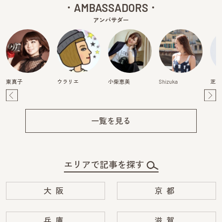
AMBASSADORS
アンバサダー
東真子
ウラリエ
小柴恵美
Shizuka
芝本
Pre
Ne
v
xt
一覧を見る
エリアで記事を探す
大阪
京都
兵庫
滋賀