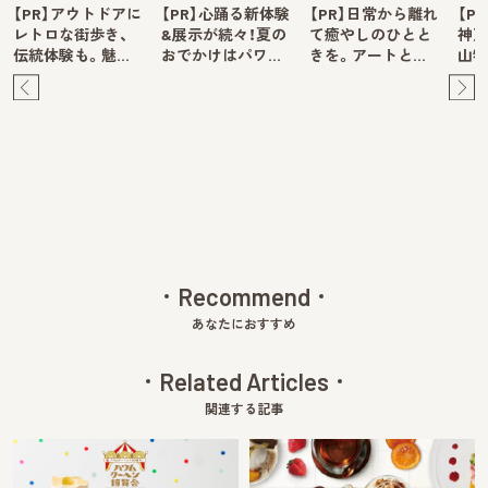
【PR】アウトドアに
【PR】心踊る新体験
【PR】日常から離れ
【P
レトロな街歩き、
&展示が続々！夏の
て癒やしのひとと
神戸
伝統体験も。魅…
おでかけはパワ…
きを。アートと…
山牧
Pre
Ne
v
xt
Recommend
あなたにおすすめ
Related Articles
関連する記事