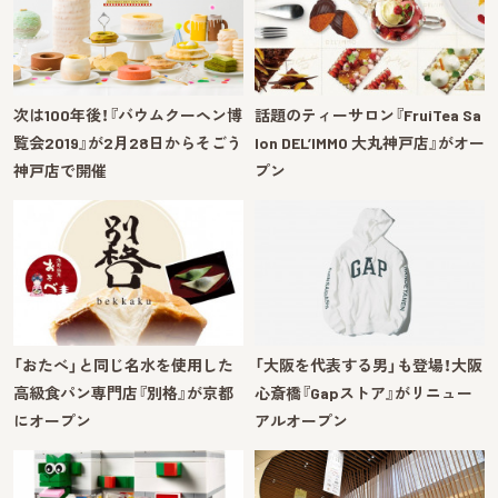
次は100年後！『バウムクーヘン博
話題のティーサロン『FruiTea Sa
覧会2019』が2月28日からそごう
lon DEL’IMMO 大丸神戸店』がオー
神戸店で開催
プン
「おたべ」と同じ名水を使用した
「大阪を代表する男」も登場！大阪
高級食パン専門店『別格』が京都
心斎橋『Gapストア』がリニュー
にオープン
アルオープン