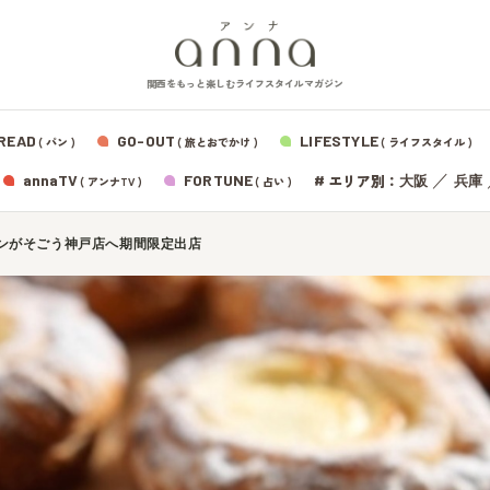
関西をもっと楽しむライフスタイルマガジン
READ
GO-OUT
LIFESTYLE
( パン )
( 旅とおでかけ )
( ライフスタイル )
エリア別：
annaTV
FORTUNE
#
／
大阪
兵庫
( アンナTV )
( 占い )
ンがそごう神戸店へ期間限定出店