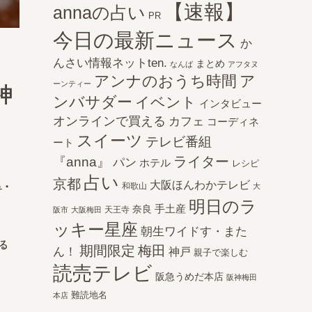
【速報】
annaの占い
PR
今日の最新ニュース
か
んさい情報ネットten.
まとめ
なんば
アフタヌ
アンナのおうち時間
ア
ーンティー
神
ンバサダー
イベント
インタビュー
オンラインで買える
カフェ
コーディネ
スイーツ
テレビ番組
ート
ライター
『anna』
パン
ホテル
レシピ
占い
京都
大阪ほんわかテレビ
・
和歌山
大
明日のラ
手土産
奈良
天王寺
阪市
大阪梅田
ッキー星座
朝生ワイドす・また
れる
期間限定
梅田
ん！
神戸
親子で楽しむ
読売テレビ
阪急うめだ本店
阪神梅田
難読地名
本店