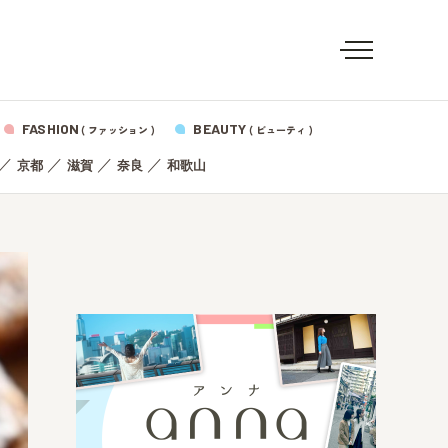
FASHION
BEAUTY
( ファッション )
( ビューティ )
／
／
／
／
京都
滋賀
奈良
和歌山