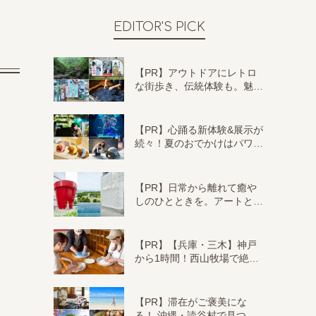
EDITOR'S PICK
【PR】アウトドアにレトロ
な街歩き、伝統体験も。魅…
【PR】心踊る新体験&展示が
続々！夏のおでかけはパワ…
【PR】日常から離れて癒や
しのひとときを。アートと…
【PR】【兵庫・三木】神戸
から1時間！西山牧場で絶…
【PR】滞在がご褒美にな
る！ 沖縄・読谷村で見つ…