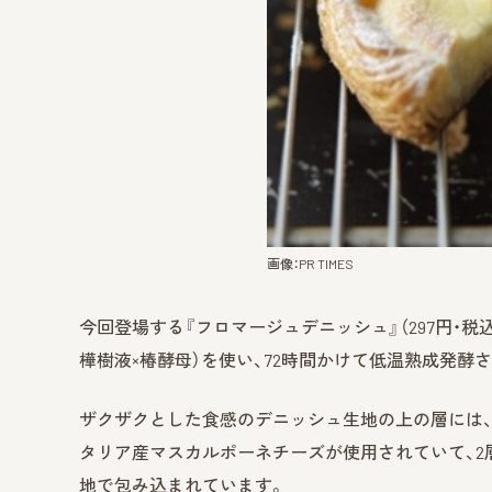
画像：PR TIMES
今回登場する『フロマージュデニッシュ』（297円・税
樺樹液×椿酵母）を使い、72時間かけて低温熟成発酵
ザクザクとした食感のデニッシュ生地の上の層には
タリア産マスカルポーネチーズが使用されていて、
地で包み込まれています。