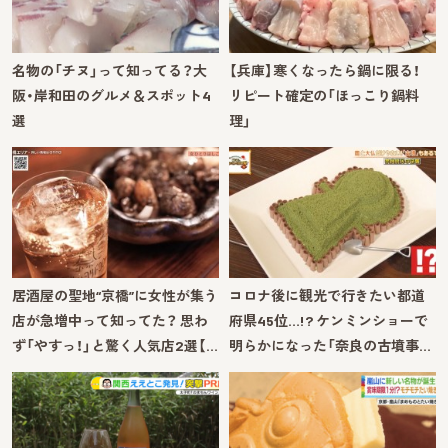
名物の「チヌ」って知ってる？大
【兵庫】寒くなったら鍋に限る！
阪・岸和田のグルメ＆スポット4
リピート確定の「ほっこり鍋料
選
理」
居酒屋の聖地“京橋”に女性が集う
コロナ後に観光で行きたい都道
店が急増中って知ってた？ 思わ
府県45位…!? ケンミンショーで
ず「やすっ！」と驚く人気店2選【…
明らかになった「奈良の古墳事…