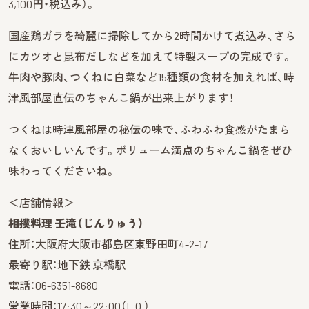
3,100円・税込み）。
国産鶏ガラを綺麗に掃除してから2時間かけて煮込み、さら
にカツオと昆布だしなどを加えて特製スープの完成です。
牛肉や豚肉、つくねに白菜など15種類の食材を加えれば、時
津風部屋直伝のちゃんこ鍋が出来上がります！
つくねは時津風部屋の秘伝の味で、ふわふわ食感がたまら
なくおいしいんです。ボリューム満点のちゃんこ鍋をぜひ
味わってくださいね。
＜店舗情報＞
相撲料理 壬滝（じんりゅう）
住所：大阪府大阪市都島区東野田町4-2-17
最寄り駅：地下鉄 京橋駅
電話：06-6351-8680
営業時間：17:30～22:00（L.O.）