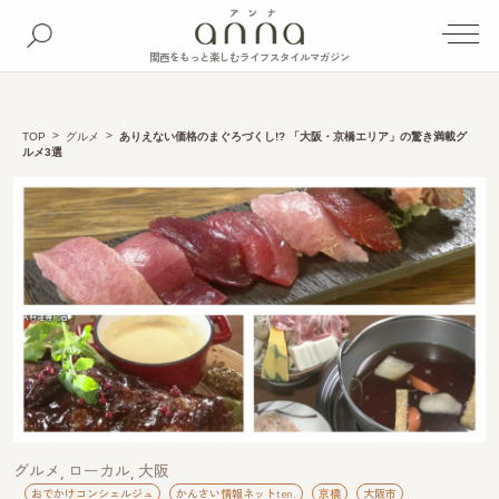
関西をもっと楽しむライフスタイルマガジン
TOP
グルメ
ありえない価格のまぐろづくし!? 「大阪・京橋エリア」の驚き満載グ
ルメ3選
グルメ
ローカル
大阪
おでかけコンシェルジュ
かんさい情報ネットten.
京橋
大阪市