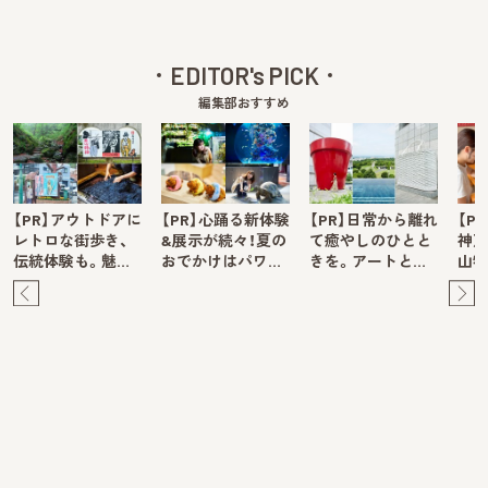
EDITOR's PICK
編集部おすすめ
【PR】アウトドアに
【PR】心踊る新体験
【PR】日常から離れ
【P
レトロな街歩き、
&展示が続々！夏の
て癒やしのひとと
神戸
伝統体験も。魅…
おでかけはパワ…
きを。アートと…
山牧
Pre
Ne
v
xt