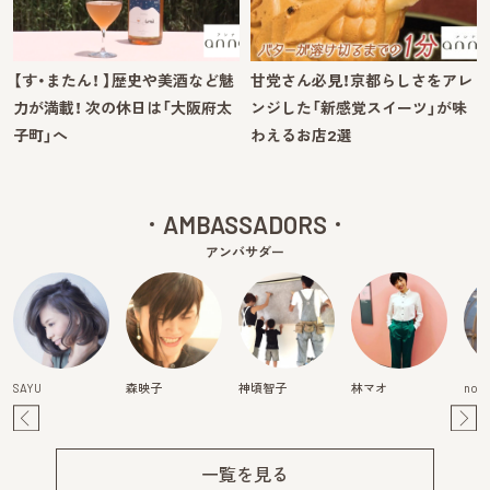
【す・またん！ 】歴史や美酒など魅
甘党さん必見！京都らしさをアレ
力が満載！ 次の休日は「大阪府太
ンジした「新感覚スイーツ」が味
子町」へ
わえるお店2選
AMBASSADORS
アンバサダー
SAYU
森映子
神頃智子
林マオ
nori
Pre
Ne
v
xt
一覧を見る