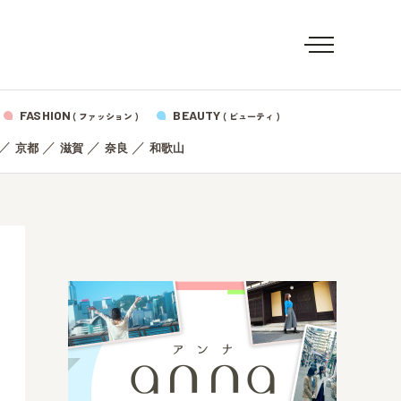
FASHION
BEAUTY
( ファッション )
( ビューティ )
／
／
／
／
京都
滋賀
奈良
和歌山