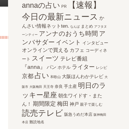
【速報】
annaの占い
PR
今日の最新ニュース
か
んさい情報ネットten.
まとめ
なんば
アフタヌ
アンナのおうち時間
ア
ーンティー
ンバサダー
イベント
インタビュー
オンラインで買える
カフェ
コーディネ
スイーツ
テレビ番組
ート
ライター
『anna』
パン
ホテル
レシピ
占い
京都
大阪ほんわかテレビ
和歌山
大
明日のラ
手土産
奈良
天王寺
阪市
大阪梅田
ッキー星座
朝生ワイドす・また
期間限定
梅田
ん！
神戸
親子で楽しむ
読売テレビ
阪急うめだ本店
阪神梅田
難読地名
本店