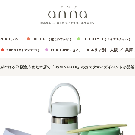
関西をもっと楽しむライフスタイルマガジン
READ
GO-OUT
LIFESTYLE
( パン )
( 旅とおでかけ )
( ライフスタイル )
エリア別：
annaTV
FORTUNE
#
／
大阪
兵庫
( アンナTV )
( 占い )
れる♡ 阪急うめだ本店で「Hydro Flask」のカスタマイズイベントが開催