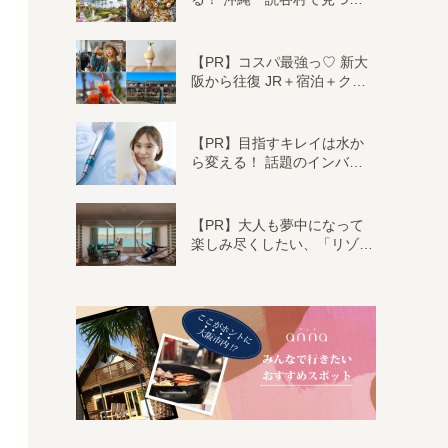
【PR】コスパ最強っ♡ 新大
阪から往復 JR＋宿泊＋ク…
【PR】目指すキレイは水か
ら変える！ 話題のインバ…
【PR】大人も夢中になって
楽しみ尽くしたい、「リゾ…
「16 oz Wide Mouth（473ml）」（各4,730円）