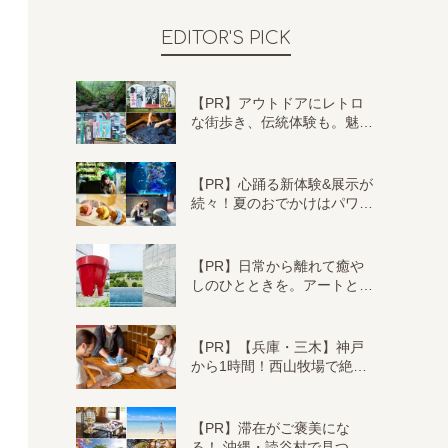
EDITOR'S PICK
【PR】アウトドアにレトロ
な街歩き、伝統体験も。魅…
【PR】心踊る新体験&展示が
続々！夏のおでかけはパワ…
【PR】日常から離れて癒や
しのひとときを。アートと…
【PR】【兵庫・三木】神戸
から1時間！西山牧場で絶…
【PR】滞在がご褒美にな
る！ 沖縄・読谷村で見つ…