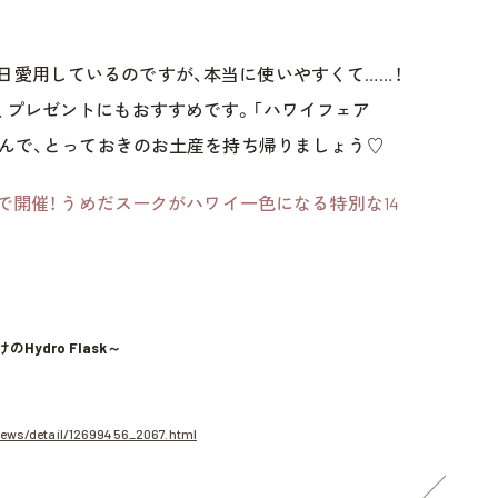
前から毎日愛用しているのですが、本当に使いやすくて……！
、プレゼントにもおすすめです。「ハワイフェア
しんで、とっておきのお土産を持ち帰りましょう♡
続で開催！ うめだスークがハワイ一色になる特別な14
けのHydro Flask～
ews/detail/12699456_2067.html