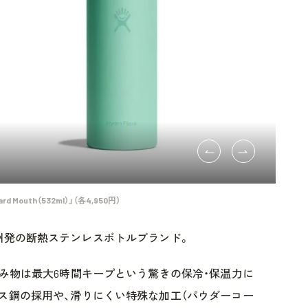
dard Mouth（532ml）」（各4,950円）
オレゴン州発の断熱ステンレスボトルブランド。
飲み物は最大6時間キープという驚きの保冷・保温力に
ス鋼の採用や、滑りにくい特殊な加工（パウダーコー