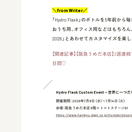
＼from Writer／
「Hydro Flask」のボトルを5年
おうち用、オフィス用などはもちろん
2026」とあわせてカスタマイズを楽
【関連記事】【阪急うめだ本店】2週連
日間♡
Hydro Flask Custom Event～世界に一つだ
開催期間：2026年7月8日（水）〜7月14日（火）
会場：阪急うめだ本店 8階コトコトステージ81
https://www.hankyu-dept.co.jp/honten/shopn