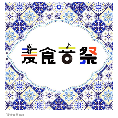
「麦食音祭 GG」