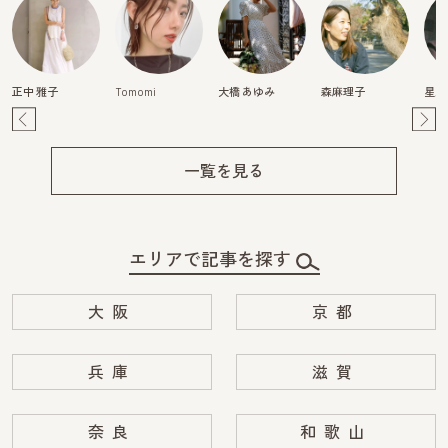
正中 雅子
Tomomi
大橋 あゆみ
森麻理子
星野
Pre
Ne
v
xt
一覧を見る
エリアで記事を探す
大阪
京都
兵庫
滋賀
奈良
和歌山