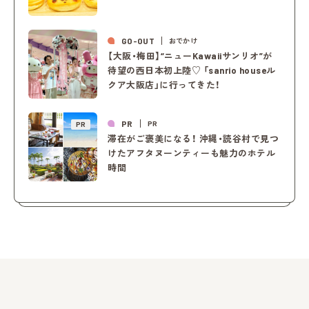
GO-OUT
おでかけ
【大阪・梅田】“ニューKawaiiサンリオ”が
待望の西日本初上陸♡ 「sanrio houseル
クア大阪店」に行ってきた！
PR
PR
PR
滞在がご褒美になる！ 沖縄・読谷村で見つ
けたアフタヌーンティーも魅力のホテル
時間