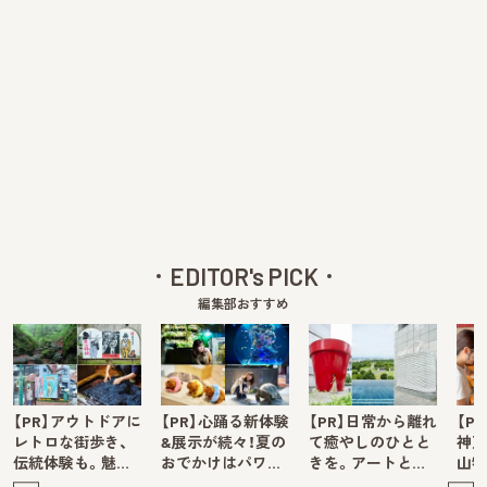
EDITOR's PICK
編集部おすすめ
【PR】アウトドアに
【PR】心踊る新体験
【PR】日常から離れ
【P
レトロな街歩き、
&展示が続々！夏の
て癒やしのひとと
神戸
伝統体験も。魅…
おでかけはパワ…
きを。アートと…
山牧