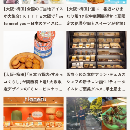
【大阪・梅田】全国のご当地アイス
【大阪・梅田】“空に一番近いひま
が大集合！ ＫＩＴＴＥ大阪で「Ice
わり畑”!? 空中庭園展望台に夏限
to meet you～日本のアイスに…
定の絶景空間とスイーツが登場！
【大阪・梅田】「日本百貨店×すみっ
阪急うめだ本店アラン・デュカス
コぐらし」が関西初上陸！ 大阪限
シェフの新サロン誕生！ティータ
定デザインの「ミレービスケッ…
イムにご褒美グルメ、手土産ま…