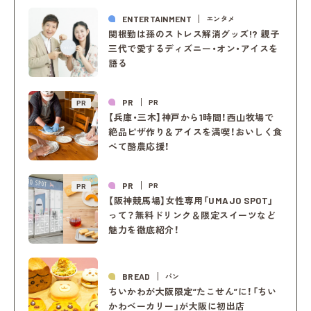
ENTERTAINMENT
エンタメ
関根勤は孫のストレス解消グッズ!? 親子
三代で愛するディズニー・オン・アイスを
語る
PR
PR
PR
【兵庫・三木】神戸から1時間！西山牧場で
絶品ピザ作り＆アイスを満喫！おいしく食
べて酪農応援！
PR
PR
PR
【阪神競馬場】女性専用「UMAJO SPOT」
って？無料ドリンク＆限定スイーツなど
魅力を徹底紹介！
BREAD
パン
ちいかわが大阪限定“たこせん”に！「ちい
かわベーカリー」が大阪に初出店