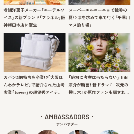
老舗洋菓子メーカー「エーデルワ
スーパーエルニーニョで猛暑の
イス」の新ブランド「フラネル」阪
夏!? 涼を求めて車で行く「千早川
神梅田本店に誕生
マス釣り場」
カバン2個持ちを卒業!?「大阪ほ
「絶対に考察は当たらない」山田
んわかテレビ」で紹介された山崎
涼介が断言！ 新ドラマ『一次元の
実業「tower」の超優秀アイテ…
挿し木』が原作ファンも騙され…
AMBASSADORS
アンバサダー