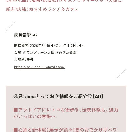
【関連記事】【梅田・駅直結】タイムアウトマーケット大阪に
新店7店舗！ おすすめランチ＆カフェ
麦食音祭 GG
開催期間：2026年7月10日（金）～7月12日（日）
会場：グラングリーン大阪 うめきた公園
入場料：無料
https://bakushoku-onsai.com/
必見！annaとっておき情報をご紹介♡【AD】
■アウトドアにレトロな街歩き、伝統体験も。魅力
がいっぱいの青梅へ
■心踊る新体験&展示が続々！夏のおでかけはパワ