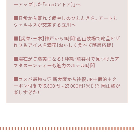
ーアップした「átoa（アトア）」へ
■日常から離れて癒やしのひとときを。アートと
ウェルネスが交差する立川へ
■【兵庫・三木】神戸から1時間！西山牧場で絶品ピザ
作り＆アイスを満喫！おいしく食べて酪農応援！
■滞在がご褒美になる！ 沖縄・読谷村で見つけたア
フタヌーンティーも魅力のホテル時間
■コスパ最強っ♡ 新大阪から往復 JR＋宿泊＋ク
ーポン付きで13,800円～23,000円（※1）！？ 岡山旅が
楽しすぎた！