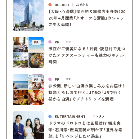
GO-OUT
おでかけ
【大阪・心斎橋】関西初＆旗艦店も多数！20
26年4月開業「クオーツ心斎橋」のショッ
プを大公開！
PR
PR
PR
滞在がご褒美になる！ 沖縄・読谷村で見つ
けたアフタヌーンティーも魅力のホテル
時間
PR
PR
PR
非公開: 新しい白浜の楽しみ方をお届け！
特急くろしおで行く、JTBの「JRで行く
昼から白浜」でプチトリップを満喫
ENTERTAINMENT
エンタメ
ドラマのドロドロとは正反対!? 堀未央
奈・石川恋・飯島寛騎が明かす「意外な素
顔」と「リベンジしたい過去」