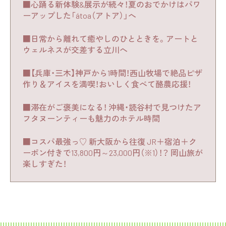
■心踊る新体験&展示が続々！夏のおでかけはパワ
ーアップした「átoa（アトア）」へ
■日常から離れて癒やしのひとときを。アートと
ウェルネスが交差する立川へ
■【兵庫・三木】神戸から1時間！西山牧場で絶品ピザ
作り＆アイスを満喫！おいしく食べて酪農応援！
■滞在がご褒美になる！ 沖縄・読谷村で見つけたア
フタヌーンティーも魅力のホテル時間
■コスパ最強っ♡ 新大阪から往復 JR＋宿泊＋ク
ーポン付きで13,800円～23,000円（※1）！？ 岡山旅が
楽しすぎた！