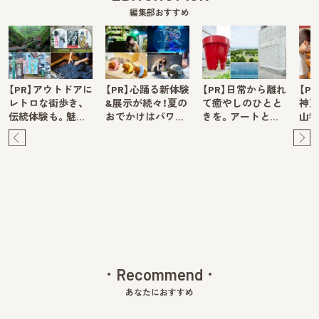
編集部おすすめ
【PR】アウトドアに
【PR】心踊る新体験
【PR】日常から離れ
【P
レトロな街歩き、
&展示が続々！夏の
て癒やしのひとと
神戸
伝統体験も。魅…
おでかけはパワ…
きを。アートと…
山牧
Pre
Ne
v
xt
Recommend
あなたにおすすめ