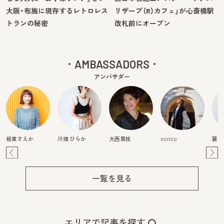
大阪・布施に現存するレトロレス
リザーブ（R）カフェ」が心斎橋駅
トランの秘密
改札前にオープン
AMBASSADORS
アンバサダー
板東さえか
川畑 ひらか
大西里枝
norico
簑島
Pre
Ne
v
xt
一覧を見る
エリアで記事を探す