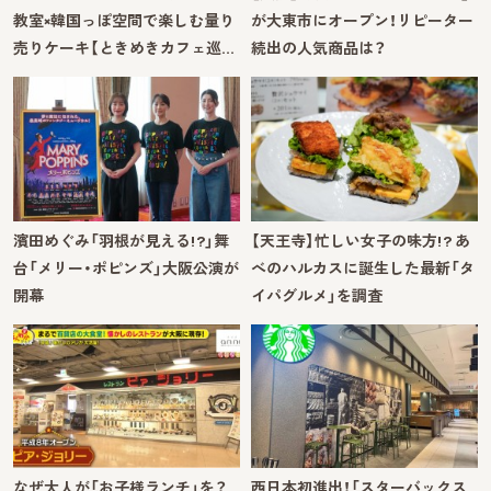
教室×韓国っぽ空間で楽しむ量り
が大東市にオープン！リピーター
売りケーキ【ときめきカフェ巡…
続出の人気商品は？
濱田めぐみ「羽根が見える!?」舞
【天王寺】忙しい女子の味方!? あ
台「メリー・ポピンズ」大阪公演が
べのハルカスに誕生した最新「タ
開幕
イパグルメ」を調査
なぜ大人が「お子様ランチ」を？
西日本初進出！「スターバックス