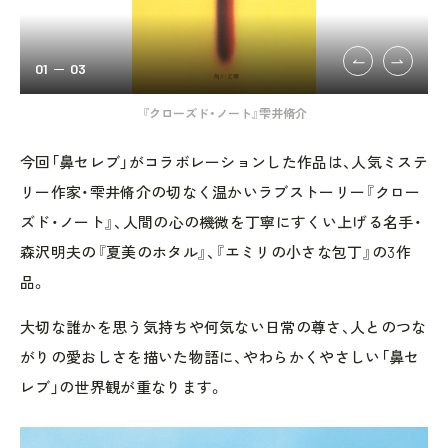
01
03
『クローズド・ノート』雫井脩介
今回「鼻セレブ」がコラボレーションした作品は、人気ミステ
リー作家・雫井脩介の切なく温かいラブストーリー『クロー
ズド・ノート』、人間の心の機微を丁寧にすくい上げる名手・
森沢明夫の『夏美のホタル』、『エミリの小さな包丁』の3作
品。
大切な誰かを思う気持ちや何気ない日常の尊さ、人とのつな
がりの愛おしさを描いた物語に、やわらかくやさしい「鼻セ
レブ」の世界観が重なります。