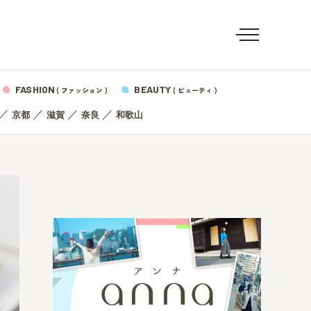
FASHION
BEAUTY
( ファッション )
( ビューティ )
／
／
／
／
京都
滋賀
奈良
和歌山