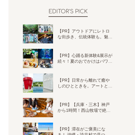
EDITOR'S PICK
【PR】アウトドアにレトロ
な街歩き、伝統体験も。魅…
【PR】心踊る新体験&展示が
続々！夏のおでかけはパワ…
【PR】日常から離れて癒や
しのひとときを。アートと…
【PR】【兵庫・三木】神戸
から1時間！西山牧場で絶…
【PR】滞在がご褒美にな
る！ 沖縄・読谷村で見つ…