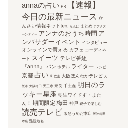
【速報】
annaの占い
PR
今日の最新ニュース
か
んさい情報ネットten.
まとめ
なんば
アフタヌ
アンナのおうち時間
ア
ーンティー
ンバサダー
イベント
インタビュー
オンラインで買える
カフェ
コーディネ
スイーツ
テレビ番組
ート
ライター
『anna』
パン
ホテル
レシピ
占い
京都
大阪ほんわかテレビ
和歌山
大
明日のラ
手土産
奈良
天王寺
阪市
大阪梅田
ッキー星座
朝生ワイドす・また
期間限定
梅田
ん！
神戸
親子で楽しむ
読売テレビ
阪急うめだ本店
阪神梅田
難読地名
本店