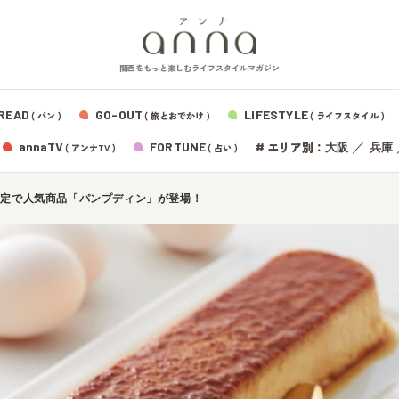
関西をもっと楽しむライフスタイルマガジン
READ
GO-OUT
LIFESTYLE
( パン )
( 旅とおでかけ )
( ライフスタイル )
エリア別：
annaTV
FORTUNE
#
／
大阪
兵庫
( アンナTV )
( 占い )
間限定で人気商品「パンプディン」が登場！