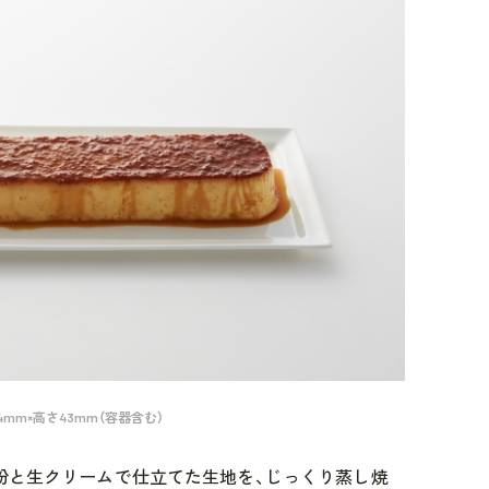
84mm×高さ43mm（容器含む）
ン粉と生クリームで仕立てた生地を、じっくり蒸し焼