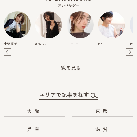
アンバサダー
小柴恵美
AYATAO
Tomomi
ERI
芝本
Pre
Ne
v
xt
一覧を見る
エリアで記事を探す
大阪
京都
兵庫
滋賀