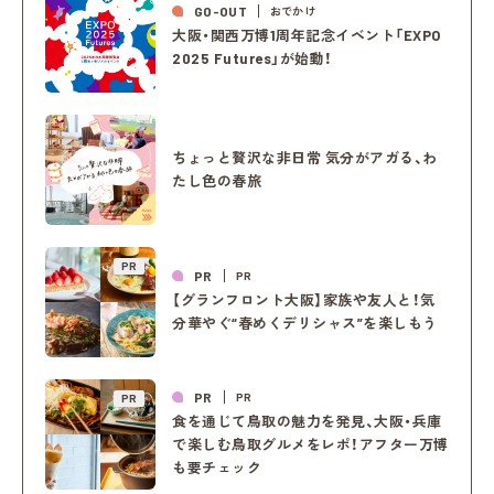
GO-OUT
おでかけ
大阪・関西万博1周年記念イベント「EXPO
2025 Futures」が始動！
ちょっと贅沢な非日常 気分がアガる、わ
たし色の春旅
PR
PR
PR
【グランフロント大阪】家族や友人と！気
分華やぐ“春めくデリシャス”を楽しもう
PR
PR
PR
食を通じて鳥取の魅力を発見、大阪・兵庫
で楽しむ鳥取グルメをレポ！アフター万博
も要チェック