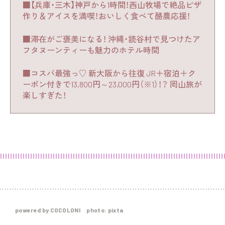
■【兵庫・三木】神戸から1時間！西山牧場で絶品ピザ
作り＆アイスを満喫！おいしく食べて酪農応援！
■滞在がご褒美になる！ 沖縄・読谷村で見つけたア
フタヌーンティーも魅力のホテル時間
■コスパ最強っ♡ 新大阪から往復 JR＋宿泊＋ク
ーポン付きで13,800円～23,000円（※1）！？ 岡山旅が
楽しすぎた！
powered by COCOLONI photo: pixta