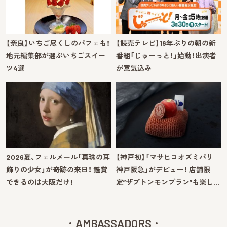
【奈良】いちご尽くしのパフェも！
【読売テレビ】16年ぶりの朝の新
地元編集部が選ぶいちごスイー
番組「じゅーっと！」始動！出演者
ツ4選
が意気込み
2026夏、フェルメール「真珠の耳
【神戸初】「マサヒコオズミパリ
飾りの少女」が奇跡の来日！ 鑑賞
神戸阪急」がデビュー！ 店舗限
できるのは大阪だけ！
定”ザブトンモンブラン”も楽し…
AMBASSADORS