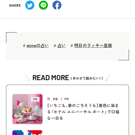
SHARE
annaの占い
占い
明日のラッキー星座
#
#
#
READ MORE
( あわせて読みたい！ )
PR
PR
PR
【いちごも、春のごちそうも】春色に染ま
る『ホテル ユニバーサル ポート』で口福
な一日を