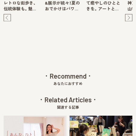
レトロな街歩き、
&展示が続々！夏の
て癒やしのひとと
神戸
伝統体験も。魅…
おでかけはパワ…
きを。アートと…
山牧
Pre
Ne
v
xt
Recommend
あなたにおすすめ
Related Articles
関連する記事