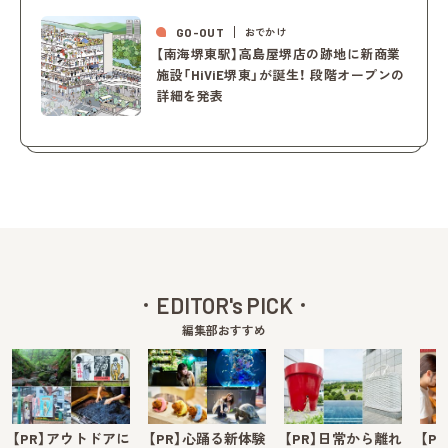
GO-OUT
おでかけ
【南海堺東駅】高島屋堺店の跡地に新商業
施設「HiViE堺東」が誕生！ 段階オープンの
詳細を発表
EDITOR's PICK
編集部おすすめ
【PR】アウトドアに
【PR】心踊る新体験
【PR】日常から離れ
【P