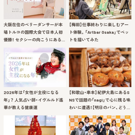
大阪在住のベリーダンサーが本
【梅田】仕事終わりに楽しむアー
場トルコの国際大会で日本人初
ト体験。「Artbar Osaka」でペッ
優勝！ セクシーの向こうにある…
トを描いてみた
2026年は「女性が主役になる
【和歌山・串本】紀伊大島にあるS
年」？ 人気占い師・イヴルルド遙
NSで話題の「nagi」で心に残る味
華が教える健康運
わいに遭遇！【明日のパン、どう…