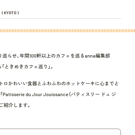
( KYOTO )
らせ、年間100軒以上のカフェを巡るanna編集部
る「ときめきカフェ巡り」。
レトロかわいい食器とふわふわのホットケーキに心までと
serie du Jour Jouissance（パティスリー ドュ ジ
をご紹介します。