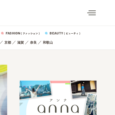
FASHION
BEAUTY
( ファッション )
( ビューティ )
／
／
／
／
京都
滋賀
奈良
和歌山