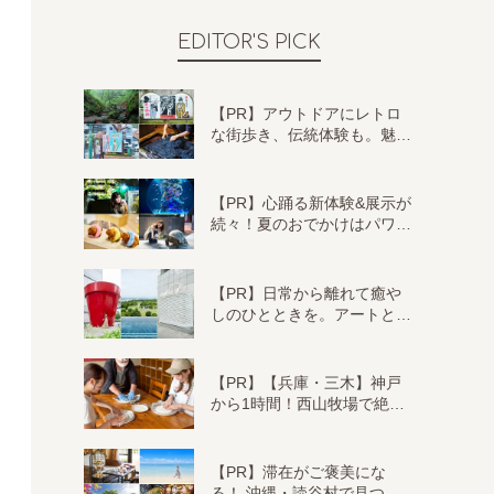
EDITOR'S PICK
【PR】アウトドアにレトロ
な街歩き、伝統体験も。魅…
【PR】心踊る新体験&展示が
続々！夏のおでかけはパワ…
【PR】日常から離れて癒や
しのひとときを。アートと…
【PR】【兵庫・三木】神戸
から1時間！西山牧場で絶…
【PR】滞在がご褒美にな
る！ 沖縄・読谷村で見つ…