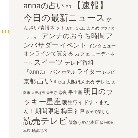
【速報】
annaの占い
PR
今日の最新ニュース
か
んさい情報ネットten.
まとめ
なんば
アフタヌ
アンナのおうち時間
ア
ーンティー
ンバサダー
イベント
インタビュー
オンラインで買える
カフェ
コーディネ
スイーツ
テレビ番組
ート
ライター
『anna』
パン
ホテル
レシピ
占い
京都
大阪ほんわかテレビ
和歌山
大
明日のラ
手土産
奈良
天王寺
阪市
大阪梅田
ッキー星座
朝生ワイドす・また
期間限定
梅田
ん！
神戸
親子で楽しむ
読売テレビ
阪急うめだ本店
阪神梅田
難読地名
本店