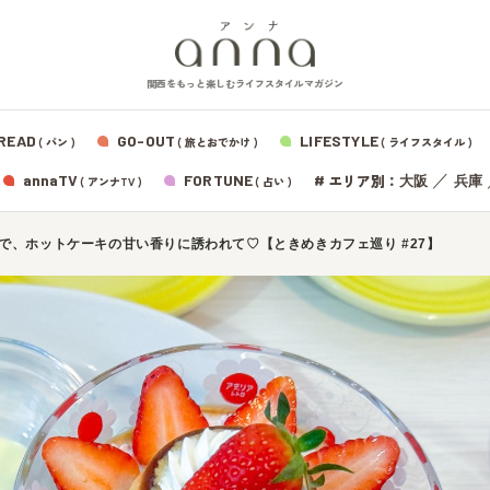
関西をもっと楽しむライフスタイルマガジン
READ
GO-OUT
LIFESTYLE
( パン )
( 旅とおでかけ )
( ライフスタイル )
エリア別：
annaTV
FORTUNE
#
／
大阪
兵庫
( アンナTV )
( 占い )
で、ホットケーキの甘い香りに誘われて♡【ときめきカフェ巡り #27】