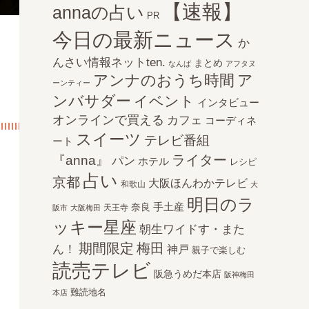
【速報】
annaの占い
PR
今日の最新ニュース
か
んさい情報ネットten.
まとめ
なんば
アフタヌ
アンナのおうち時間
ア
ーンティー
ンバサダー
イベント
インタビュー
オンラインで買える
カフェ
コーディネ
スイーツ
テレビ番組
ート
ライター
『anna』
パン
ホテル
レシピ
占い
京都
大阪ほんわかテレビ
和歌山
大
明日のラ
手土産
奈良
天王寺
阪市
大阪梅田
ッキー星座
朝生ワイドす・また
期間限定
梅田
ん！
神戸
親子で楽しむ
読売テレビ
阪急うめだ本店
阪神梅田
難読地名
本店