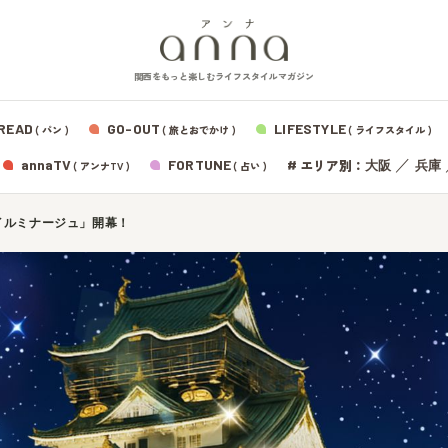
関西をもっと楽しむライフスタイルマガジン
READ
GO-OUT
LIFESTYLE
( パン )
( 旅とおでかけ )
( ライフスタイル )
エリア別：
annaTV
FORTUNE
#
／
大阪
兵庫
( アンナTV )
( 占い )
イルミナージュ」開幕！