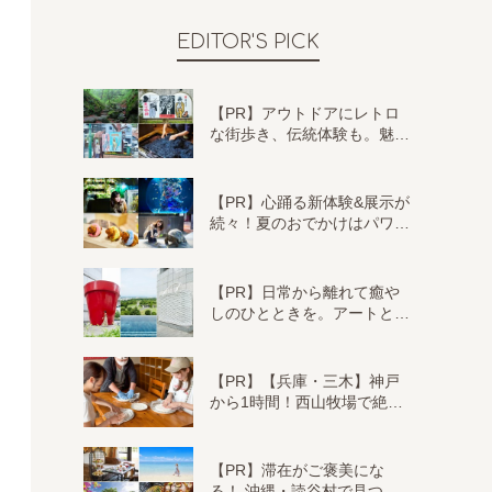
EDITOR'S PICK
【PR】アウトドアにレトロ
な街歩き、伝統体験も。魅…
【PR】心踊る新体験&展示が
続々！夏のおでかけはパワ…
【PR】日常から離れて癒や
しのひとときを。アートと…
【PR】【兵庫・三木】神戸
から1時間！西山牧場で絶…
【PR】滞在がご褒美にな
る！ 沖縄・読谷村で見つ…