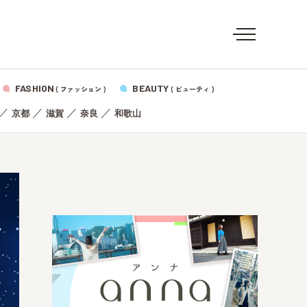
FASHION
BEAUTY
( ファッション )
( ビューティ )
／
／
／
／
京都
滋賀
奈良
和歌山