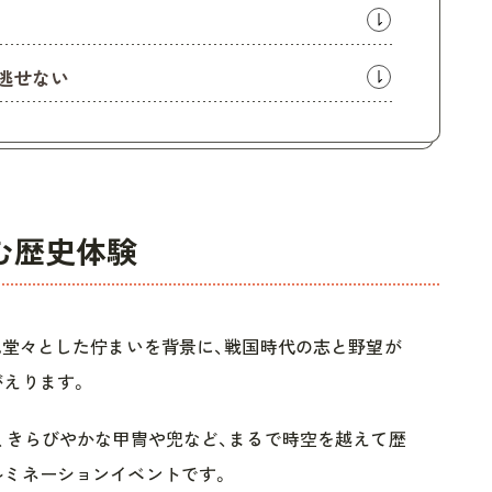
逃せない
む歴史体験
風堂々とした佇まいを背景に、戦国時代の志と野望が
がえります。
、きらびやかな甲冑や兜など、まるで時空を越えて歴
ルミネーションイベントです。