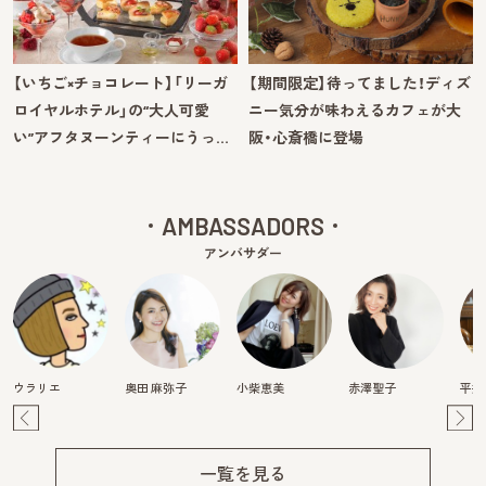
【いちご×チョコレート】「リーガ
【期間限定】待ってました！ディズ
ロイヤルホテル」の“大人可愛
ニー気分が味わえるカフェが大
い”アフタヌーンティーにうっ…
阪・心斎橋に登場
AMBASSADORS
アンバサダー
ウラリエ
奥田 麻弥子
小柴恵美
赤澤聖子
平井
Pre
Ne
v
xt
一覧を見る