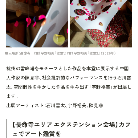
展示場所：長命寺 （左）宇野裕美『散華1』（右）宇野裕美『散華2』（2025年）
杭州の雷峰塔をモチーフとした作品を本堂に展⽰する中国
⼈作家の陳⾒⾮、社会批評的なパフォーマンスを⾏う⽯川雷
太、空間個性を⽣かした作品を⽣み出す「宇野裕美」が出展し
ます。
出展アーティスト：⽯川雷太、宇野裕美、陳⾒⾮
【⻑命寺エリア エクステンション会場】カフ
ェでアート鑑賞を