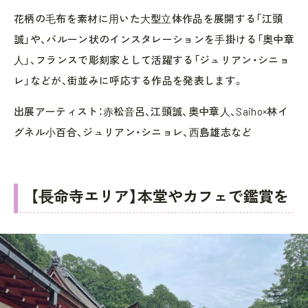
花柄の⽑布を素材に⽤いた⼤型⽴体作品を展開する「江頭
誠」や、バルーン状のインスタレーションを⼿掛ける「奥中章
⼈」、フランスで彫刻家として活躍する「ジュリアン・シニョ
レ」などが、街並みに呼応する作品を発表します。
出展アーティスト：⾚松⾳呂、江頭誠、奥中章⼈、Saiho×林イ
グネル⼩百合、ジュリアン・シニョレ、⻄島雄志など
【⻑命寺エリア】本堂やカフェで鑑賞を