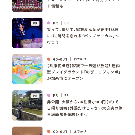
ト情報も
PR
PR
PR
笑って、驚いて、家族みんなが夢中！休日
には、時間を忘れる「ポップサーカス」へ
行こう
GO-OUT
おでかけ
【兵庫初出店】家族で一日遊び放題！ 屋内
型プレイグラウンド「のびっこジャンボ」
が加西市にオープン
PR
PR
PR
非公開: 大阪からJR往復7,800円（※）で
日帰り城崎！外湯だけじゃない大充実の休
日城崎旅を体験レポ♡
GO-OUT
おでかけ