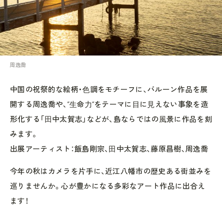
周逸喬
中国の祝祭的な絵柄・⾊調をモチーフに、バルーン作品を展
開する周逸喬や、”⽣命⼒”をテーマに⽬に⾒えない事象を造
形化する「⽥中太賀志」などが、島ならではの⾵景に作品を刻
みます。
出展アーティスト：飯島剛宗、⽥中太賀志、藤原昌樹、周逸喬
今年の秋はカメラを片手に、近江八幡市の歴史ある街並みを
巡りませんか。心が豊かになる多彩なアート作品に出合え
ます！