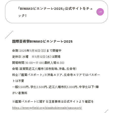
「BIWAKOビエンナーレ2025」公式サイトをチェ
ック！
国際芸術祭BIWAKOビエンナーレ2025
会期：2025年11⽉16⽇（⽇）まで開催中
定休日：⽔曜 ※11⽉12⽇（⽔）は開場
開場時間：10:00〜17:00 (最終⼊場16:30)
会場：滋賀県近江⼋幡市（旧市街地、沖島、⻑命寺）
料⾦：「鑑賞パスポート」※沖島エリア、⻑命寺エリアではパスポー
トは不要
⼀般3,500円、学⽣2,500円、近江⼋幡市⺠3,000円、中学⽣以下・障
がい者無料
※鑑賞パスポートに関する注意事項は公式サイトより確認を
https://energyfield.org/biwakobiennale/passport/