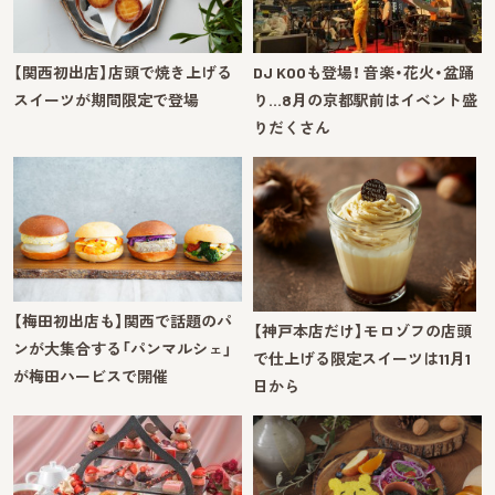
【関西初出店】店頭で焼き上げる
DJ KOOも登場！ 音楽・花火・盆踊
スイーツが期間限定で登場
り…8月の京都駅前はイベント盛
りだくさん
【梅田初出店も】関西で話題のパ
【神戸本店だけ】モロゾフの店頭
ンが大集合する「パンマルシェ」
で仕上げる限定スイーツは11月1
が梅田ハービスで開催
日から