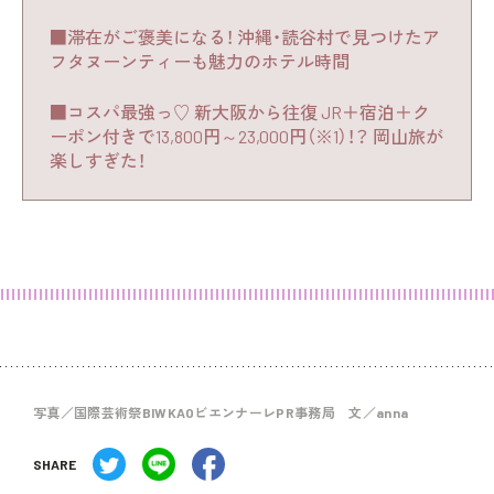
■滞在がご褒美になる！ 沖縄・読谷村で見つけたア
フタヌーンティーも魅力のホテル時間
■コスパ最強っ♡ 新大阪から往復 JR＋宿泊＋ク
ーポン付きで13,800円～23,000円（※1）！？ 岡山旅が
楽しすぎた！
写真／国際芸術祭BIWKAOビエンナーレPR事務局 文／anna
SHARE