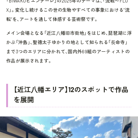
「BIWAKOビエンナーレ」の2025年のテーマは、「流転〜FLU
X」。変化し続けるこの世の生物やすべての事象における”流
転”を、アートを通して体感する芸術祭です。
メイン会場となる「近江⼋幡旧市街地」をはじめ、琵琶湖に浮
かぶ「沖島」、聖徳太⼦ゆかりの地として知られる「⻑命寺」
まで3つのエリアに分かれて、国内外69組のアーティストの
作品が展示されます。
【近江⼋幡エリア】12のスポットで作品
を展開