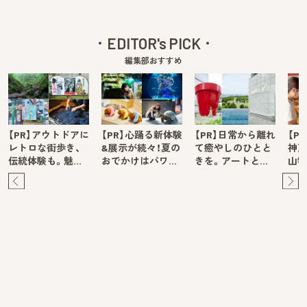
EDITOR's PICK
編集部おすすめ
【PR】アウトドアに
【PR】心踊る新体験
【PR】日常から離れ
【P
レトロな街歩き、
&展示が続々！夏の
て癒やしのひとと
神戸
伝統体験も。魅…
おでかけはパワ…
きを。アートと…
山牧
Pre
Ne
v
xt