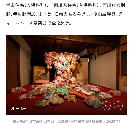
伴家住宅（⼊場料別）、旧⻄川家住宅（⼊場料別） 、⻄川庄六別
邸、幸村邸隠居、⼭本邸、旧扇吉もろみ倉、⼋幡⼭展望館、テ
ィースペース茶楽まで全12か所。
01
04
20
展示場所：旧市街地 ⼭本邸 江頭誠『⽑布製薔薇柄袷着物 』（2025年）
展示