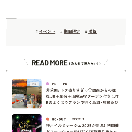
イベント
期間限定
滋賀
#
#
#
READ MORE
( あわせて読みたい！ )
PR
PR
PR
非公開: トク盛りすぎっ♡関西からの往
復JR＋お宿＋山陰満喫クーポン付き！JT
Bのよくばりプランで行く鳥取・島根たび
GO-OUT
おでかけ
神戸イルミナージュ2025が開幕！ 初開催
ドローンショーや15％OFF前売りチケッ