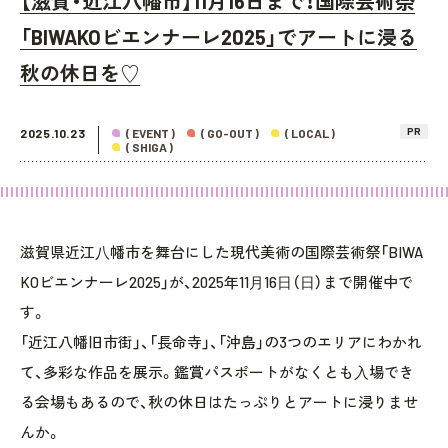
【滋賀・近江八幡市】11月16日まで！国際芸術祭
「BIWAKOビエンナーレ2025」でアートに浸る
秋の休日を♡
PR
2025.10.23
( EVENT )
( GO-OUT )
( LOCAL )
( SHIGA )
滋賀県近江⼋幡市を舞台にした現代美術の国際芸術祭「BIWA
KOビエンナーレ2025」が、2025年11⽉16⽇（⽇）まで開催中で
す。
「近江八幡旧市街」、「長命寺」、「沖島」の3つのエリアにわかれ
て、多彩な作品を展示。鑑賞パスポートがなくとも⼊場でき
る会場もあるので、秋の休日はたっぷりとアートに浸りませ
んか。