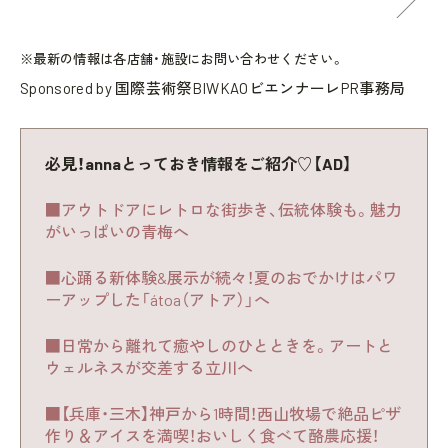
※最新の情報は各店舗・施設にお問い合わせください。
Sponsored by 国際芸術祭BIWKAOビエンナーレPR事務局
必見！annaとっておき情報をご紹介♡【AD】
■アウトドアにレトロな街歩き、伝統体験も。魅力
がいっぱいの青梅へ
■心踊る新体験&展示が続々！夏のおでかけはパワ
ーアップした「átoa（アトア）」へ
■日常から離れて癒やしのひとときを。アートと
ウェルネスが交差する立川へ
■【兵庫・三木】神戸から1時間！西山牧場で絶品ピザ
作り＆アイスを満喫！おいしく食べて酪農応援！