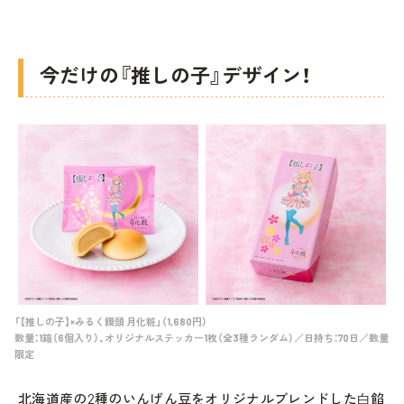
今だけの『推しの子』デザイン！
「【推しの子】×みるく饅頭 月化粧」（1,680円）
数量：1箱（6個入り）、オリジナルステッカー1枚（全3種ランダム）／日持ち：70日／数量
限定
北海道産の2種のいんげん豆をオリジナルブレンドした⽩餡