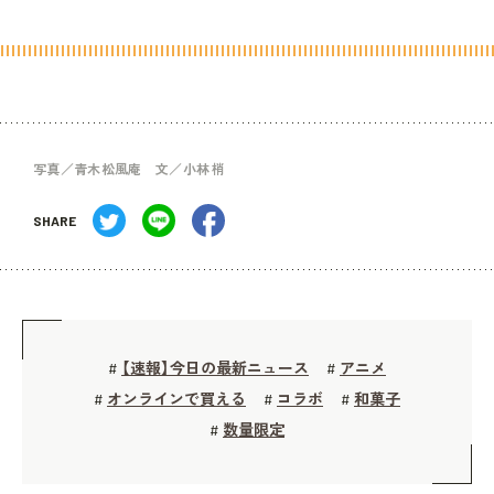
写真／青木松風庵 文／小林 梢
SHARE
【速報】今日の最新ニュース
アニメ
#
#
オンラインで買える
コラボ
和菓子
#
#
#
数量限定
#