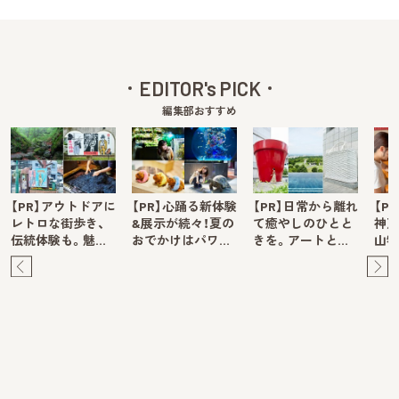
EDITOR's PICK
編集部おすすめ
【PR】アウトドアに
【PR】心踊る新体験
【PR】日常から離れ
【P
レトロな街歩き、
&展示が続々！夏の
て癒やしのひとと
神戸
伝統体験も。魅…
おでかけはパワ…
きを。アートと…
山牧
Pre
Ne
v
xt