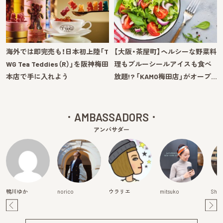
海外では即完売も！日本初上陸「T
【大阪・茶屋町】ヘルシーな野菜料
WG Tea Teddies（R）」を阪神梅田
理もブルーシールアイスも食べ
本店で手に入れよう
放題!? 「KAMO梅田店」がオープ…
AMBASSADORS
アンバサダー
鴨川ゆか
norico
ウラリエ
mitsuko
Shiz
Pre
Ne