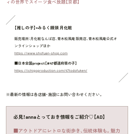
ィの世界でスイーツ食べ放題【京都】
【推しの子】×みるく饅頭 月化粧
販売場所：月化粧なんば店、青木松風庵 阪南店、青木松風庵公式オ
ンラインショップほか
https://www.shofuan-shop.com
■日本全国project【#47都道府県の子】
https://ichigoproduction.com/47todofuken/
※最新の情報は各店舗・施設にお問い合わせください。
必見！annaとっておき情報をご紹介♡【AD】
■アウトドアにレトロな街歩き、伝統体験も。魅力