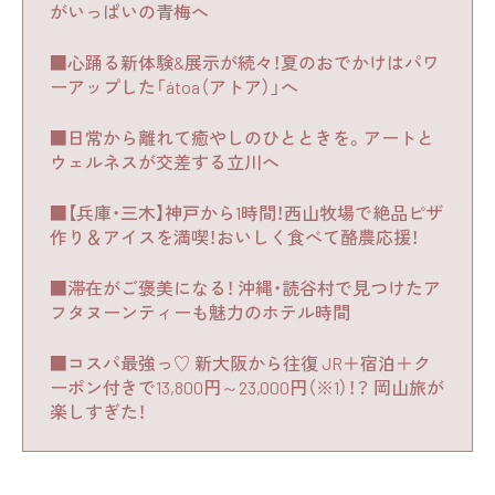
がいっぱいの青梅へ
■心踊る新体験&展示が続々！夏のおでかけはパワ
ーアップした「átoa（アトア）」へ
■日常から離れて癒やしのひとときを。アートと
ウェルネスが交差する立川へ
■【兵庫・三木】神戸から1時間！西山牧場で絶品ピザ
作り＆アイスを満喫！おいしく食べて酪農応援！
■滞在がご褒美になる！ 沖縄・読谷村で見つけたア
フタヌーンティーも魅力のホテル時間
■コスパ最強っ♡ 新大阪から往復 JR＋宿泊＋ク
ーポン付きで13,800円～23,000円（※1）！？ 岡山旅が
楽しすぎた！