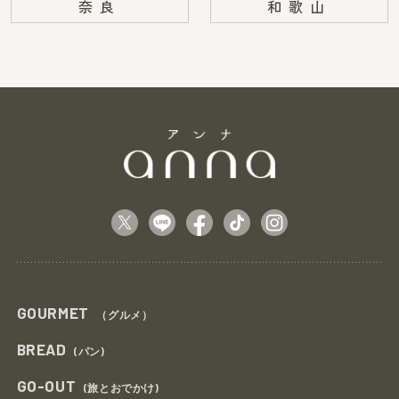
奈良
和歌山
GOURMET
（グルメ）
BREAD
(パン)
GO-OUT
(旅とおでかけ)