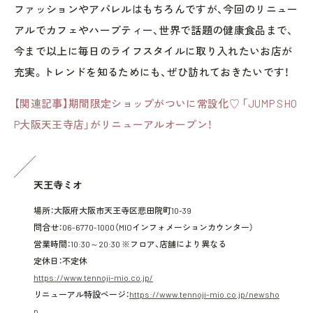
ファッションやアパレルはもちろんですが、今回のリニュー
アルでカフェやハーブティー、世界で話題の健康食品まで、
今まで以上に毎日のライフスタイルに取り入れたいお店が
充実。トレンドを知るためにも、ぜひ訪れておきたいです！
【関連記事】期間限定ショップがついに常設化♡ 「JUMP SHO
P大阪天王寺店」がリニューアルオープン！
天王寺ミオ
場所：大阪府大阪市天王寺区悲田院町10-39
問合せ：06-6770-1000（MIOインフォメーションカウンター）
営業時間：10:30～20:30 ※フロア、店舗により異なる
定休日：不定休
https://www.tennoji-mio.co.jp/
リニューアル特設ページ：
https://www.tennoji-mio.co.jp/newsho
p