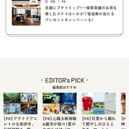
PR
PR
PR
京都にプチトリップ！一保堂茶舖のお茶を
楽しむステイはいかが？宿泊券が当たる
プレゼントキャンペーンも！
EDITOR's PICK
編集部おすすめ
【PR】アウトドアに
【PR】心踊る新体験
【PR】日常から離れ
【P
レトロな街歩き、
&展示が続々！夏の
て癒やしのひとと
神戸