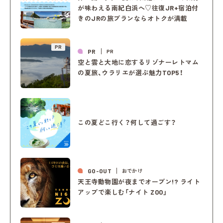
が味わえる南紀白浜へ♡往復JR+宿泊付
きのJRの旅プランならオトクが満載
PR
PR
PR
空と雲と大地に恋するリゾナーレトマム
の夏旅、ウラリエが選ぶ魅力TOP5！
この夏どこ行く？何して過ごす？
GO-OUT
おでかけ
天王寺動物園が夜までオープン!? ライト
アップで楽しむ「ナイト ZOO」