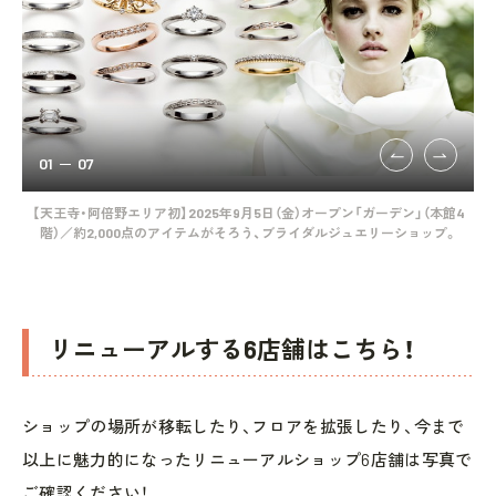
01
07
ダク
【天王寺・阿倍野エリア初】2025年9月5日（金）オープン「ガーデン」（本館4
2
な彩
階）／約2,000点のアイテムがそろう、ブライダルジュエリーショップ。
気
定。
リニューアルする6店舗はこちら！
ショップの場所が移転したり、フロアを拡張したり、今まで
以上に魅力的になったリニューアルショップ6店舗は写真で
ご確認ください！