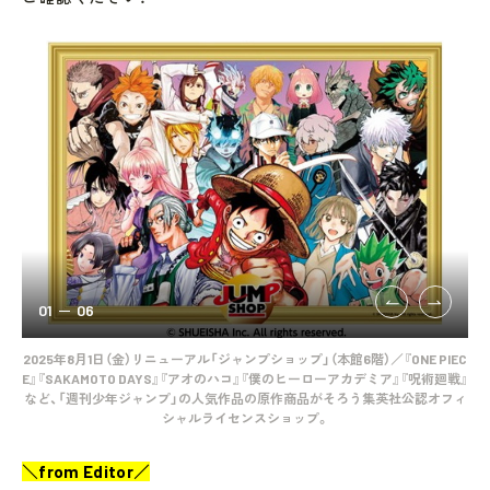
01
06
トシ
2025年8月1日（金）リニューアル「ジャンプショップ」（本館6階）／『ONE PIEC
2
ジェ
E』『SAKAMOTO DAYS』『アオのハコ』『僕のヒーローアカデミア』『呪術廻戦』
階
など、「週刊少年ジャンプ」の人気作品の原作商品がそろう集英社公認オフィ
を
シャルライセンスショップ。
＼from Editor／