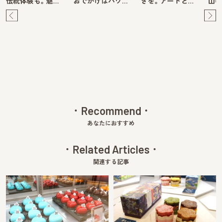
伝統体験も。魅…
おでかけはパワ…
きを。アートと…
山牧
Pre
Ne
v
xt
Recommend
あなたにおすすめ
Related Articles
関連する記事