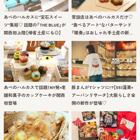
あべのハルカスに“宝石スイー
常設店はあべのハルカスだけ♡
ツ”集結♡ 話題の「THE BLUE」が
“食べるアート”なバターサンド
関西初上陸【帰省土産にも◎】
「積奏」はおしゃれ手土産の新…
あべのハルカスで話題！NY発×老
豚まんがTシャツに!?【551蓬莱×
舗和菓子のカップケーキが関西
アーバンリサーチ】大阪らしさ全
初登場
開の新作が登場♡