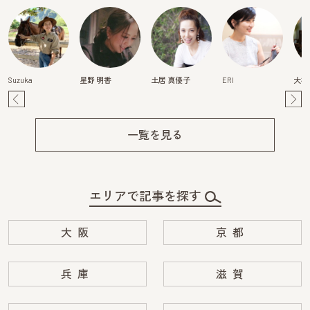
Suzuka
星野 明香
土居 真優子
ERI
大橋
Pre
Ne
v
xt
一覧を見る
エリアで記事を探す
大阪
京都
兵庫
滋賀