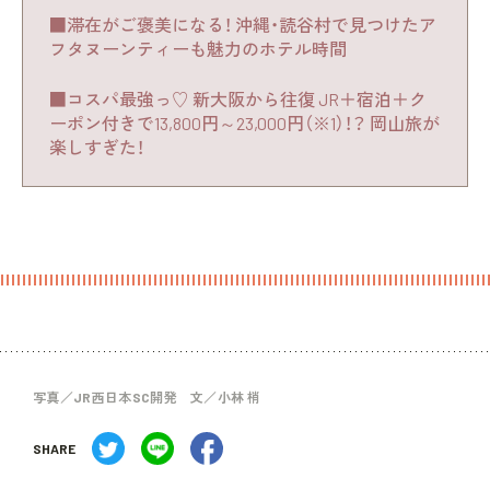
■滞在がご褒美になる！ 沖縄・読谷村で見つけたア
フタヌーンティーも魅力のホテル時間
■コスパ最強っ♡ 新大阪から往復 JR＋宿泊＋ク
ーポン付きで13,800円～23,000円（※1）！？ 岡山旅が
楽しすぎた！
写真／JR西日本SC開発 文／小林 梢
SHARE