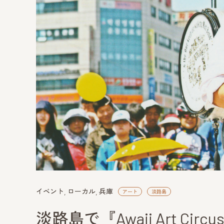
イベント
ローカル
兵庫
アート
淡路島
淡路島で『Awaji Art Ci