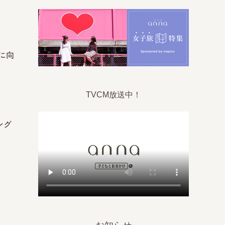
に向
TVCM放送中！
ング