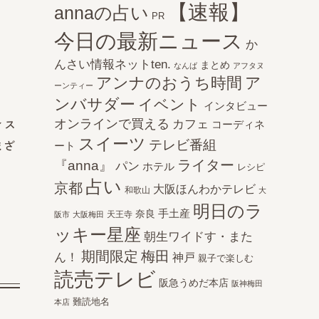
【速報】
annaの占い
PR
今日の最新ニュース
か
んさい情報ネットten.
まとめ
なんば
アフタヌ
アンナのおうち時間
ア
ーンティー
ンバサダー
イベント
インタビュー
オンラインで買える
カフェ
ィス
コーディネ
スイーツ
テレビ番組
まざ
ート
ライター
『anna』
パン
ホテル
レシピ
占い
京都
大阪ほんわかテレビ
和歌山
大
明日のラ
手土産
奈良
天王寺
阪市
大阪梅田
ッキー星座
朝生ワイドす・また
期間限定
梅田
ん！
神戸
親子で楽しむ
読売テレビ
阪急うめだ本店
阪神梅田
難読地名
本店