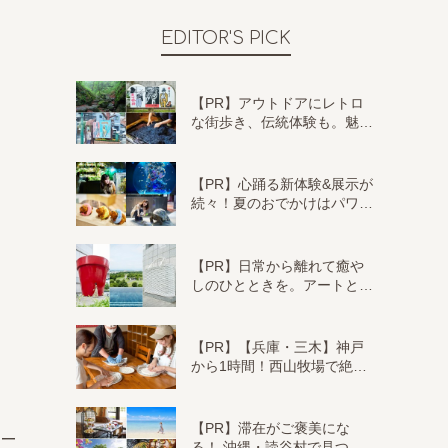
EDITOR'S PICK
【PR】アウトドアにレトロ
な街歩き、伝統体験も。魅…
【PR】心踊る新体験&展示が
続々！夏のおでかけはパワ…
【PR】日常から離れて癒や
しのひとときを。アートと…
【PR】【兵庫・三木】神戸
から1時間！西山牧場で絶…
【PR】滞在がご褒美にな
ビー
る！ 沖縄・読谷村で見つ…