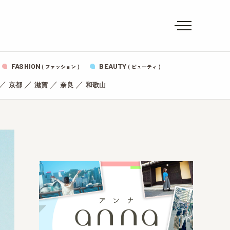
FASHION
BEAUTY
( ファッション )
( ビューティ )
／
／
／
／
京都
滋賀
奈良
和歌山