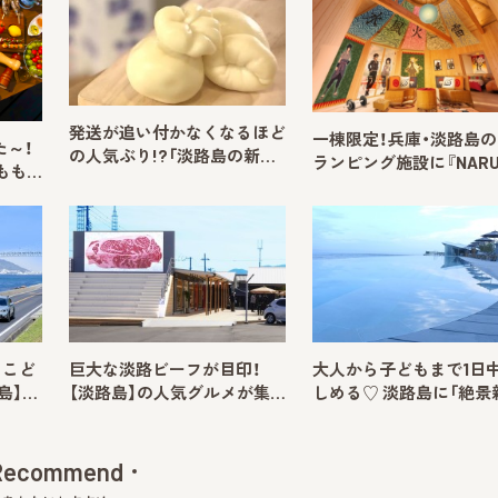
発送が追い付かなくなるほど
一棟限定！兵庫・淡路島
た～！
の人気ぶり!?「淡路島の新…
ランピング施設に『NAR
もも…
とこど
巨大な淡路ビーフが目印！
大人から子どもまで1日
島】…
【淡路島】の人気グルメが集…
しめる♡ 淡路島に「絶景
Recommend