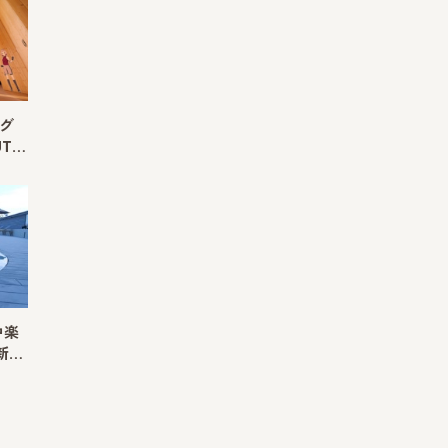
のグ
UT…
中楽
新…