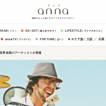
関西をもっと楽しむライフスタイルマガジン
READ
GO-OUT
LIFESTYLE
( パン )
( 旅とおでかけ )
( ライフスタイル )
エリア別：
annaTV
FORTUNE
#
／
大阪
兵庫
( アンナTV )
( 占い )
8』開催！世界各国のアーティストが登場