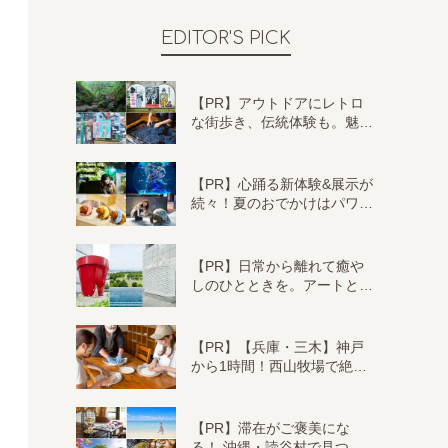
EDITOR'S PICK
【PR】アウトドアにレトロ
な街歩き、伝統体験も。魅…
【PR】心踊る新体験&展示が
続々！夏のおでかけはパワ…
【PR】日常から離れて癒や
しのひとときを。アートと…
【PR】【兵庫・三木】神戸
から1時間！西山牧場で絶…
【PR】滞在がご褒美にな
る！ 沖縄・読谷村で見つ…