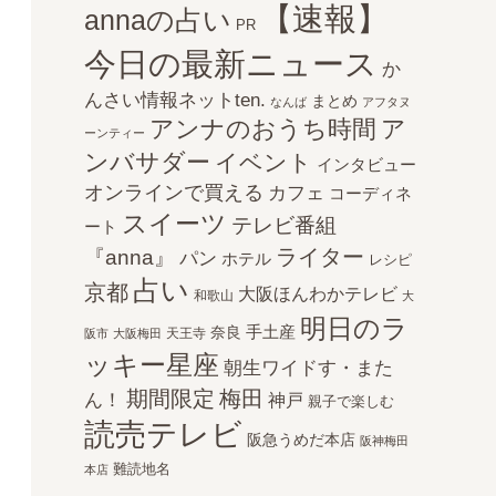
【速報】
annaの占い
PR
今日の最新ニュース
か
んさい情報ネットten.
まとめ
なんば
アフタヌ
アンナのおうち時間
ア
ーンティー
ンバサダー
イベント
インタビュー
オンラインで買える
カフェ
コーディネ
スイーツ
テレビ番組
ート
ライター
『anna』
パン
ホテル
レシピ
占い
京都
大阪ほんわかテレビ
和歌山
大
明日のラ
手土産
奈良
天王寺
阪市
大阪梅田
ッキー星座
朝生ワイドす・また
期間限定
梅田
ん！
神戸
親子で楽しむ
読売テレビ
阪急うめだ本店
阪神梅田
難読地名
本店