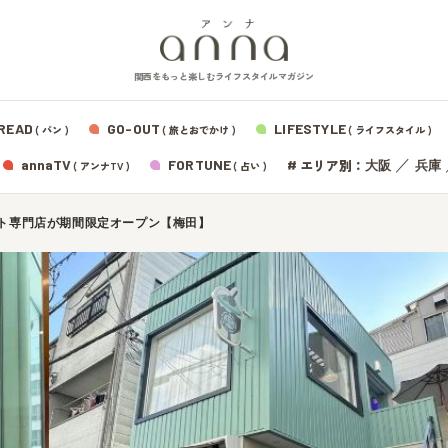
関西をもっと楽しむライフスタイルマガジン
READ
GO-OUT
LIFESTYLE
( パン )
( 旅とおでかけ )
( ライフスタイル )
エリア別：
annaTV
FORTUNE
#
／
大阪
兵庫
( アンナTV )
( 占い )
ミント専門店が期間限定オープン【梅田】