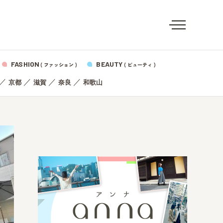
FASHION
BEAUTY
( ファッション )
( ビューティ )
／
／
／
／
京都
滋賀
奈良
和歌山