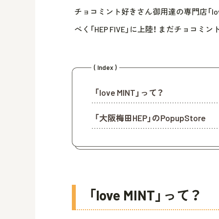
チョコミント好きさん御用達の専門店「lov
べく「HEP FIVE」に上陸！ まだチョ
( Index )
「love MINT」って？
「大阪梅田HEP」のPopupStore
「love MINT」って？