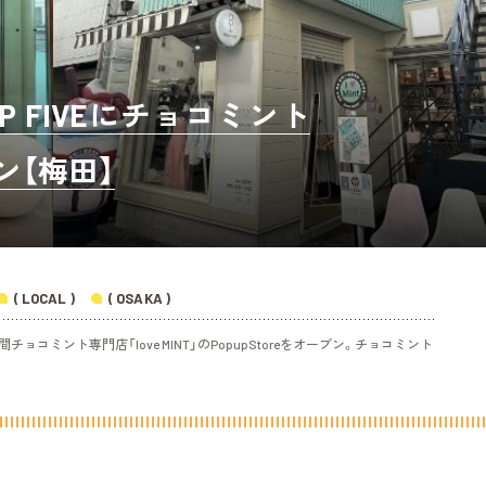
 FIVEにチョコミント
ン【梅田】
( LOCAL )
( OSAKA )
の期間チョコミント専門店「love MINT」のPopupStoreをオープン。チョコミント