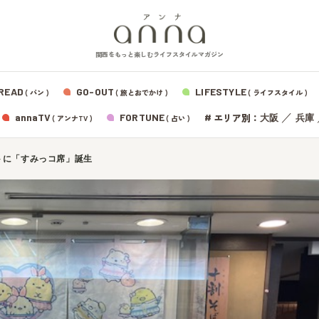
関西をもっと楽しむライフスタイルマガジン
READ
GO-OUT
LIFESTYLE
( パン )
( 旅とおでかけ )
( ライフスタイル )
エリア別：
annaTV
FORTUNE
#
／
大阪
兵庫
( アンナTV )
( 占い )
トに「すみっコ席」誕生