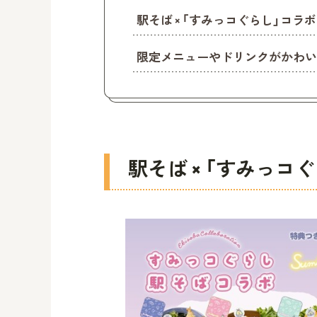
駅そば × 「すみっコぐらし」コラ
限定メニューやドリンクがかわい
駅そば × 「すみっコ