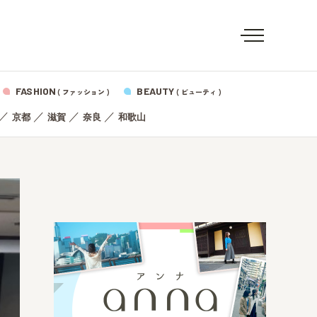
FASHION
BEAUTY
( ファッション )
( ビューティ )
／
／
／
／
京都
滋賀
奈良
和歌山