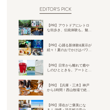
EDITOR'S PICK
【PR】アウトドアにレトロ
な街歩き、伝統体験も。魅…
【PR】心踊る新体験&展示が
続々！夏のおでかけはパワ…
【PR】日常から離れて癒や
しのひとときを。アートと…
【PR】【兵庫・三木】神戸
から1時間！西山牧場で絶…
【PR】滞在がご褒美にな
る！ 沖縄・読谷村で見つ…