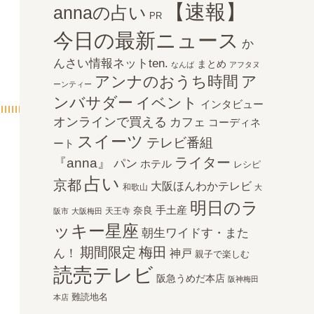
【速報】
annaの占い
PR
今日の最新ニュース
か
んさい情報ネットten.
まとめ
なんば
アフタヌ
アンナのおうち時間
ア
ーンティー
ンバサダー
イベント
インタビュー
オンラインで買える
カフェ
コーディネ
スイーツ
テレビ番組
ート
ライター
『anna』
パン
ホテル
レシピ
占い
京都
大阪ほんわかテレビ
和歌山
大
明日のラ
手土産
奈良
天王寺
阪市
大阪梅田
ッキー星座
朝生ワイドす・また
期間限定
梅田
ん！
神戸
親子で楽しむ
読売テレビ
阪急うめだ本店
阪神梅田
難読地名
本店