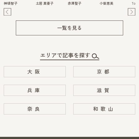
神頃智子
土居 真優子
赤澤聖子
小柴恵美
Tom
Pre
Ne
v
xt
一覧を見る
エリアで記事を探す
大阪
京都
兵庫
滋賀
奈良
和歌山