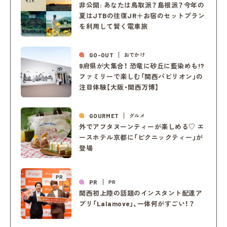
非公開: あなたは鳥取派？島根派？今年の
夏はJTBの往復JR＋お宿のセットプラン
を利用して賢く電車旅
GO-OUT
おでかけ
9府県が大集合！ 恐竜に砂丘に藍染めも!?
ファミリーで楽しむ「関西パビリオン」の
注目体験【大阪・関西万博】
GOURMET
グルメ
外でアフタヌーンティーが楽しめる♡ エ
ースホテル京都に「ピクニックティー」が
登場
PR
PR
PR
関西初上陸の話題のインスタント配達ア
プリ「Lalamove」、一体何がすごい！？