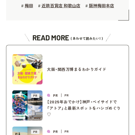
梅田
近鉄百貨店 和歌山店
阪神梅田本店
#
#
#
READ MORE
( あわせて読みたい！ )
大阪・関西万博まるわかりガイド
PR
PR
PR
【2025年おでかけ】神戸・ベイサイドで
「アトア」と最新スポットをハシゴめぐり
♡
PR
PR
PR