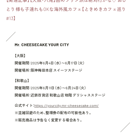
【関連記事】【大阪・八尾】固めプリン派は絶対行かな♡ おひ
とり様も子連れもOKな海外風カフェ【ときめきカフェ巡り
#13】
Mr. CHEESECAKE YOUR CITY
【大阪】
開催期間：2025年6月4日（水）〜6月17日（火）
開催場所：阪神梅田本店 スイーツステージ
【和歌山】
開催期間：2025年6月11日（水）〜6月24日（火）
開催場所：近鉄百貨店 和歌山店 地階 デリシャスステージ
公式サイト：
https://yourcity.mr-cheesecake.com/
※混雑回避のため、整理券の配布の可能性あり。
※販売商品は予告なく変更する場合あり。