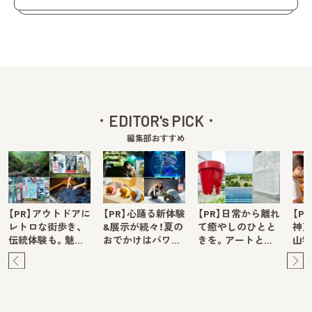
EDITOR's PICK
編集部おすすめ
【PR】アウトドアに
【PR】心踊る新体験
【PR】日常から離れ
【P
レトロな街歩き、
&展示が続々！夏の
て癒やしのひとと
神戸
伝統体験も。魅…
おでかけはパワ…
きを。アートと…
山牧
Pre
Ne
v
xt