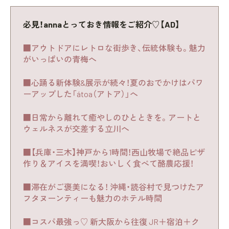
必見！annaとっておき情報をご紹介♡【AD】
■アウトドアにレトロな街歩き、伝統体験も。魅力
がいっぱいの青梅へ
■心踊る新体験&展示が続々！夏のおでかけはパワ
ーアップした「átoa（アトア）」へ
■日常から離れて癒やしのひとときを。アートと
ウェルネスが交差する立川へ
■【兵庫・三木】神戸から1時間！西山牧場で絶品ピザ
作り＆アイスを満喫！おいしく食べて酪農応援！
■滞在がご褒美になる！ 沖縄・読谷村で見つけたア
フタヌーンティーも魅力のホテル時間
■コスパ最強っ♡ 新大阪から往復 JR＋宿泊＋ク