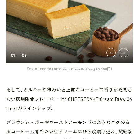
01
02
クリ
「Mr. CHEESECAKE Cream Brew Coffee」（3,996円）
ス
そして、ミルキーな味わいと上質なコーヒーの香りがたまら
ない店舗限定フレーバー「Mr. CHEESECAKE Cream Brew Co
ffee」がラインナップ。
ブラウンシュガーやローストアーモンドのようなコクのあ
るコーヒー豆を冷たい生クリームにひと晩漬け込み、繊細な