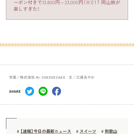
ーポン付きで13,800円～23,000円（※1）！？ 岡山旅が
楽しすぎた！
写真／株式会社 Mr. CHEESECAKE 文／三浦あやか
SHARE
【速報】今日の最新ニュース
スイーツ
和歌山
#
#
#