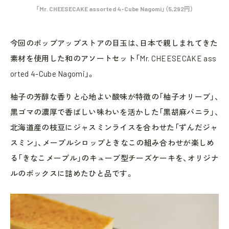
「Mr. CHEESECAKE assorted 4-Cube Nagomi」（5,292円）
「
今回のポップアップストアの目玉は、日本で親しまれてきた
素材を使用した和のアソートセット「Mr. CHEESECAKE ass
orted 4-Cube Nagomi」。
柚子の芳醇な香りと心地よい酸味が特徴の「柚子オリーブ」、
黒ゴマの濃厚で香ばしい味わいを活かした「黒胡麻バニラ」、
北海道産の枝豆にジャスミンライスを合わせた「ずんだジャ
スミン」、メープルシロップときなこの組み合わせが楽しめ
る「きなこメープル」のキューブ型チーズケーキを、オリジナ
ルのボックスに詰めたひと品です。