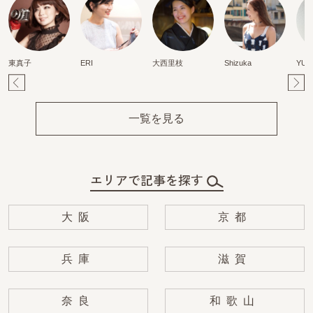
東真子
ERI
大西里枝
Shizuka
YUR
Pr
Ne
ev
xt
一覧を見る
エリアで記事を探す
大阪
京都
兵庫
滋賀
奈良
和歌山