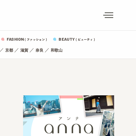
FASHION
BEAUTY
( ファッション )
( ビューティ )
／
／
／
／
京都
滋賀
奈良
和歌山