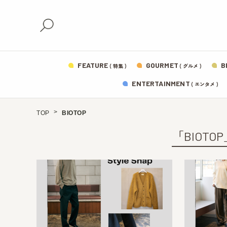
FEATURE
GOURMET
B
( 特集 )
( グルメ )
ENTERTAINMENT
( エンタメ )
TOP
BIOTOP
「BIOT