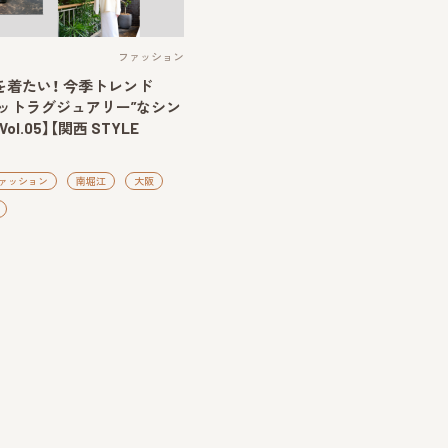
ファッション
を着たい！ 今季トレンド
ットラグジュアリー”なシン
l.05】【関西 STYLE
ァッション
南堀江
大阪