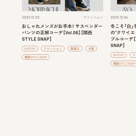
2023.12.20
ファッション
2023.12.04
おしゃれメンズがお手本！ サスペンダー
冬こそ「白」
パンツの正解コーデ【Vol.06】【関西
の“クワイエ
STYLE SNAP】
プルコーデ【Vo
SNAP】
BIOTOP
ファッション
南堀江
大阪
BIOTOP
フ
関西STYLE SNAP
関西STYLE SNAP