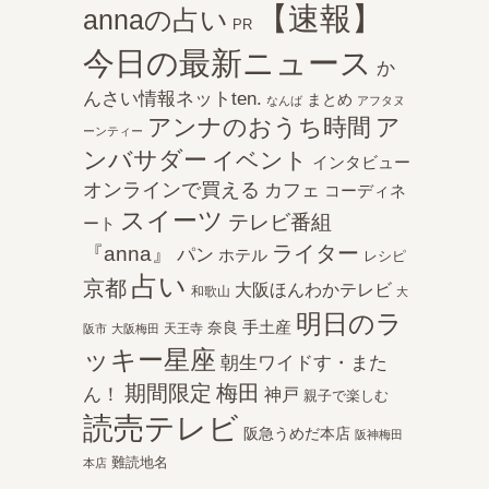
【速報】
annaの占い
PR
今日の最新ニュース
か
んさい情報ネットten.
まとめ
なんば
アフタヌ
アンナのおうち時間
ア
ーンティー
ンバサダー
イベント
インタビュー
オンラインで買える
カフェ
コーディネ
スイーツ
テレビ番組
ート
ライター
『anna』
パン
ホテル
レシピ
占い
京都
大阪ほんわかテレビ
和歌山
大
明日のラ
手土産
奈良
天王寺
阪市
大阪梅田
ッキー星座
朝生ワイドす・また
期間限定
梅田
ん！
神戸
親子で楽しむ
読売テレビ
阪急うめだ本店
阪神梅田
難読地名
本店