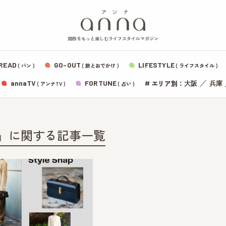
関西をもっと楽しむライフスタイルマガジン
READ
GO-OUT
LIFESTYLE
( パン )
( 旅とおでかけ )
( ライフスタイル )
エリア別：
annaTV
FORTUNE
#
／
大阪
兵庫
( アンナTV )
( 占い )
OP」に関する記事一覧