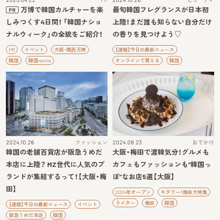
万博で韓国カルチャーを楽
最旬韓国フレグランスが日本初
PR
しみつくす4日間！ 「韓国ナショ
上陸！まだ誰も知らない自分だけ
ナルウィーク」の全貌をご紹介！
の香りを見つけよう♡
PR
イベント
大阪・関西万博
【速報】今日の最新ニュース
韓国
韓国×anna
オンラインで買える
韓国
2024.10.26
ファッション
2024.08.23
おでかけ
韓国の老舗百貨店が阪急うめだ
大阪・梅田で渡韓気分！グルメも
本店に上陸？ MZ世代に人気のブ
カフェもファッションも“韓国っ
ランドが集結するって！【大阪・梅
ぽ”なお店5選【大阪】
田】
2024年オープン
キタでー！梅田大特集
ライター
梅田
韓国
【速報】今日の最新ニュース
イベント
阪急うめだ本店
韓国