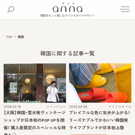
関西をもっと楽しむライフスタイルマガジン
TOP
韓国
韓国に関する記事一覧
2026.03.19
ファッション
2025.09.06
ライフスタイル
【大阪】韓国・聖水発ヴィンテージ
プレイフルな色に気分が上がる！
ショップが日本初のPOP UPを開
リーズナブルでかわいい韓国発
催！ 購入者限定のスペシャルな特
ライフブランドが日本初上陸