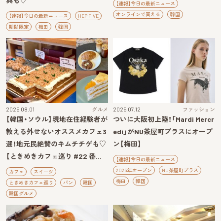
典も♡
【速報】今日の最新ニュース
オンラインで買える
韓国
【速報】今日の最新ニュース
HEP FIVE
期間限定
梅田
韓国
2025.08.01
グルメ
2025.07.12
ファッション
【韓国・ソウル】現地在住経験者が
ついに大阪初上陸！「Mardi Mercr
教える外せないオススメカフェ3
edi」がNU茶屋町プラスにオープ
選！地元民絶賛のキムチチゲも♡
ン【梅田】
【ときめきカフェ巡り #22 番…
【速報】今日の最新ニュース
2025年オープン
NU茶屋町プラス
カフェ
スイーツ
梅田
韓国
ときめきカフェ巡り
パン
韓国
韓国グルメ