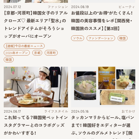
2024.07.12
ファッション
2024.06.19
ビューティ
【京都・河原町】韓国女子のリアル
お値段以上の“お得”がたくさん！
クローズ♡ 最新エリア「聖水」の
韓国の美容事情をレポ【関西発・
トレンドアイテムがそろうショ
韓国旅のススメ】【第3回】
ップがオーパにオープン
ソウル
ファンデーション
韓国
【速報】今日の最新ニュース
2024年オープン
京都
河原町
韓国
2024.06.17
ライフスタイル
2024.05.16
おでかけ
これ知ってる？韓国発ペットイン
タッカンマリからビール、塩パン
スタグラマーとのコラボグッズ
まで！ 韓国好きエディターが選
がかわいすぎる！
ぶ、ソウルのグルメトレンド【関