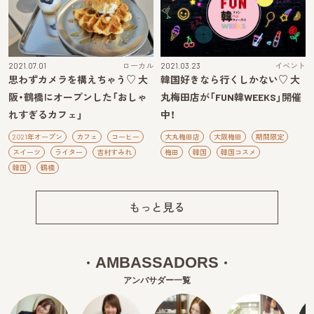
2021.07.01
ローカル
2021.03.23
イベント
思わずカメラを構えちゃう♡ 大
韓国好きなら行くしかない♡ 大
阪・鶴橋にオープンした「おしゃ
丸梅田店が「FUN韓WEEKS」開催
れすぎるカフェ」
中！
2021年オープン
カフェ
コーヒー
大丸梅田店
大阪梅田
期間限定
スイーツ
ライター
吉村すみれ
梅田
韓国
韓国コスメ
韓国
鶴橋
もっと見る
AMBASSADORS
アンバサダー一覧