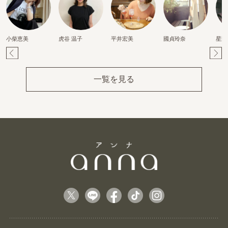
小柴恵美
虎谷 温子
平井宏美
國貞玲奈
星野
Pr
Ne
ev
xt
一覧を見る