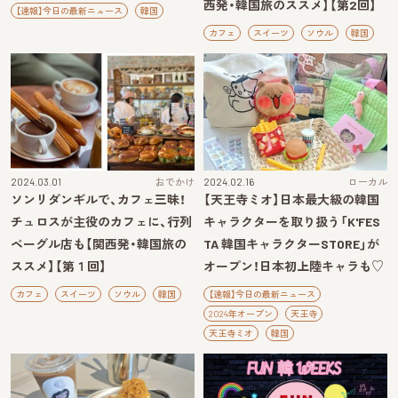
西発・韓国旅のススメ】【第2回】
【速報】今日の最新ニュース
韓国
カフェ
スイーツ
ソウル
韓国
2024.03.01
おでかけ
2024.02.16
ローカル
ソンリダンギルで、カフェ三昧！
【天王寺ミオ】日本最大級の韓国
チュロスが主役のカフェに、行列
キャラクターを取り扱う「K'FES
ベーグル店も【関西発・韓国旅の
TA 韓国キャラクターSTORE」が
ススメ】【第１回】
オープン！日本初上陸キャラも♡
カフェ
スイーツ
ソウル
韓国
【速報】今日の最新ニュース
2024年オープン
天王寺
天王寺ミオ
韓国