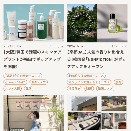
2024.08.04
ビューティ
2024.07.14
ビューティ
【大阪】韓国で話題のスキンケア
【京都BAL】人気の香りに出合え
ブランドが梅田でポップアップ
る！韓国発「NONFICTION」がポッ
を開催！
プアップをオープン
【速報】今日の最新ニュース
【速報】今日の最新ニュース
@cosme OSAKA
スキンケア
オンラインで買える
コスメ
京都
ルクア大阪
韓国
期間限定
韓国
韓国コスメ