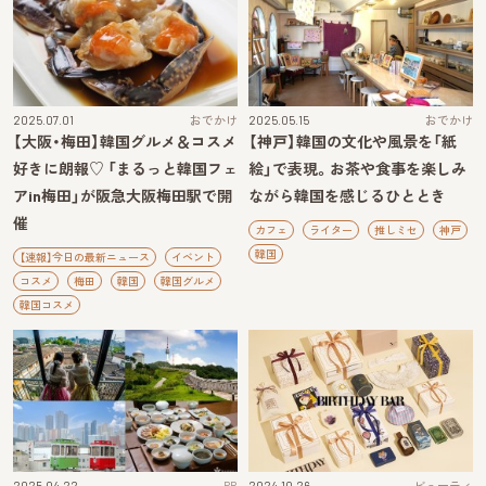
2025.07.01
おでかけ
2025.05.15
おでかけ
【大阪・梅田】韓国グルメ＆コスメ
【神戸】韓国の文化や風景を「紙
好きに朗報♡ 「まるっと韓国フェ
絵」で表現。お茶や食事を楽しみ
アin梅田」が阪急大阪梅田駅で開
ながら韓国を感じるひととき
催
カフェ
ライター
推しミセ
神戸
韓国
【速報】今日の最新ニュース
イベント
コスメ
梅田
韓国
韓国グルメ
韓国コスメ
2025.04.22
PR
2024.10.26
ビューティ